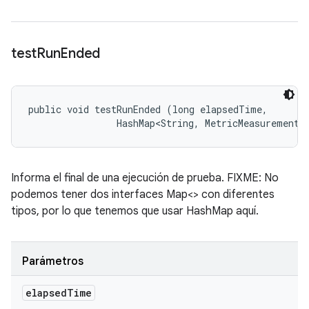
test
Run
Ended
public void testRunEnded (long elapsedTime, 

                HashMap<String, MetricMeasurement.
Informa el final de una ejecución de prueba. FIXME: No
podemos tener dos interfaces Map<> con diferentes
tipos, por lo que tenemos que usar HashMap aquí.
Parámetros
elapsed
Time