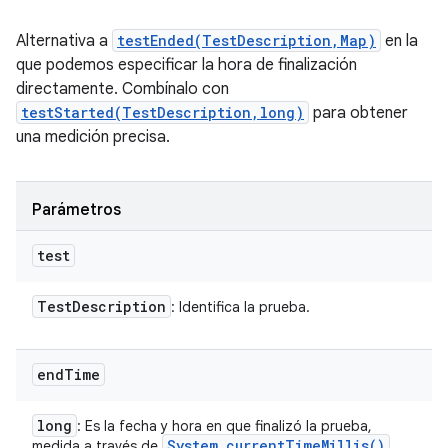
Alternativa a
testEnded(TestDescription,Map)
en la
que podemos especificar la hora de finalización
directamente. Combínalo con
testStarted(TestDescription,long)
para obtener
una medición precisa.
Parámetros
test
Test
Description
: Identifica la prueba.
end
Time
long
: Es la fecha y hora en que finalizó la prueba,
System
.
current
Time
Millis(
)
medida a través de
.