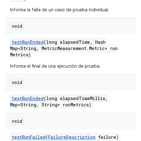
Informa la falla de un caso de prueba individual.
void
test
Run
Ended
(long elapsed
Time
,
Hash
Map<String
,
Metric
Measurement
.
Metric> run
Metrics)
Informa el final de una ejecución de prueba.
void
test
Run
Ended
(long elapsed
Time
Millis
,
Map<String
,
String> run
Metrics)
void
test
Run
Failed
(
Failure
Description
failure)