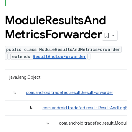
Module
Results
And
Metrics
Forwarder
public class ModuleResultsAndMetricsForwarder
extends
ResultAndLogForwarder
java.lang.Object
↳
com.android.tradefed.result.ResultForwarder
↳
com.android.tradefed.result.ResultAndLogFo
↳
com.android.tradefed.result.ModuleR