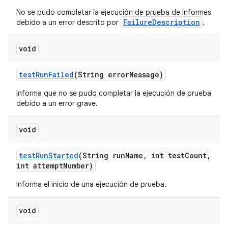
No se pudo completar la ejecución de prueba de informes
FailureDescription
debido a un error descrito por
.
void
test
Run
Failed
(String error
Message)
Informa que no se pudo completar la ejecución de prueba
debido a un error grave.
void
test
Run
Started
(String run
Name
,
int test
Count
,
int attempt
Number)
Informa el inicio de una ejecución de prueba.
void