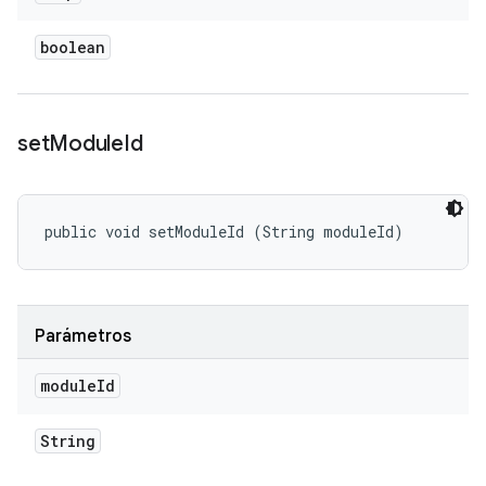
boolean
set
Module
Id
public void setModuleId (String moduleId)
Parámetros
module
Id
String