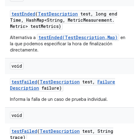
test
Ended
(
Test
Description
test
,
long end
Time
,
Hash
Map<String
,
Metric
Measurement
.
Metric> test
Metrics)
testEnded(TestDescription,Map)
Alternativa a
en
la que podemos especificar la hora de finalización
directamente.
void
test
Failed
(
Test
Description
test
,
Failure
Description
failure)
Informa la falla de un caso de prueba individual.
void
test
Failed
(
Test
Description
test
,
String
trace)