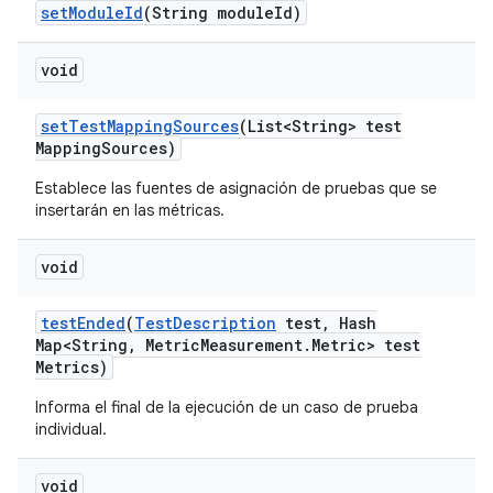
set
Module
Id
(String module
Id)
void
set
Test
Mapping
Sources
(List<String> test
Mapping
Sources)
Establece las fuentes de asignación de pruebas que se
insertarán en las métricas.
void
test
Ended
(
Test
Description
test
,
Hash
Map<String
,
Metric
Measurement
.
Metric> test
Metrics)
Informa el final de la ejecución de un caso de prueba
individual.
void