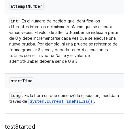
attempt
Number
int
: Es el número de pedido que identifica los
diferentes intentos del mismo runName que se ejecuta
varias veces. El valor de attemptNumber se indexa a partir
de 0 y debe incrementarse cada vez que se ejecute una
nueva prueba. Por ejemplo, si una prueba se reintenta de
forma granular 3 veces, debería tener 4 ejecuciones
totales con el mismo runName y el valor de
attemptNumber debería ser de 0 a 3.
start
Time
long
: Es la hora en que comenzó la ejecución, medida a
System
.
current
Time
Millis(
)
través de
.
test
Started