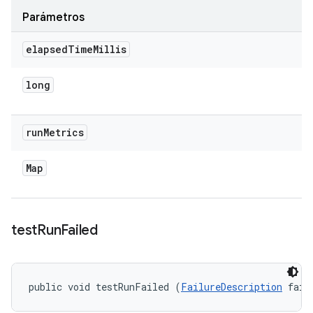
Parámetros
elapsed
Time
Millis
long
run
Metrics
Map
test
Run
Failed
public void testRunFailed (
FailureDescription
 fail