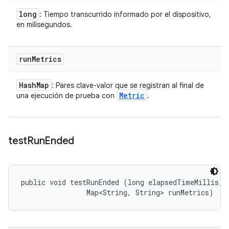
long
: Tiempo transcurrido informado por el dispositivo,
en milisegundos.
run
Metrics
Hash
Map
: Pares clave-valor que se registran al final de
Metric
una ejecución de prueba con
.
test
Run
Ended
public void testRunEnded (long elapsedTimeMillis, 

                Map<String, String> runMetrics)