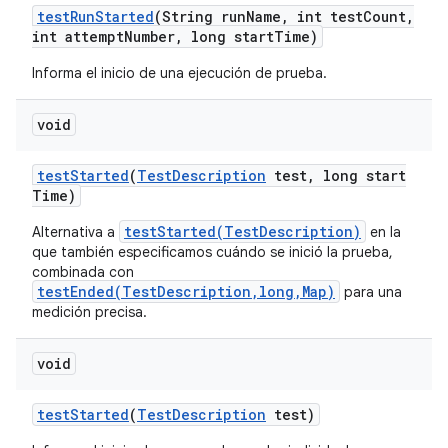
test
Run
Started
(String run
Name
,
int test
Count
,
int attempt
Number
,
long start
Time)
Informa el inicio de una ejecución de prueba.
void
test
Started
(
Test
Description
test
,
long start
Time)
testStarted(TestDescription)
Alternativa a
en la
que también especificamos cuándo se inició la prueba,
combinada con
testEnded(TestDescription,long,Map)
para una
medición precisa.
void
test
Started
(
Test
Description
test)