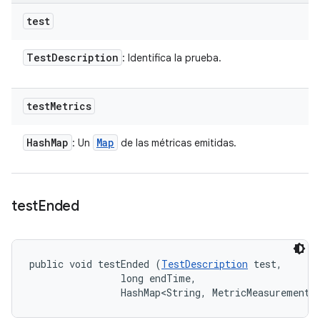
test
Test
Description
: Identifica la prueba.
test
Metrics
Hash
Map
Map
: Un
de las métricas emitidas.
test
Ended
public void testEnded (
TestDescription
 test, 

                long endTime, 

                HashMap<String, MetricMeasurement.