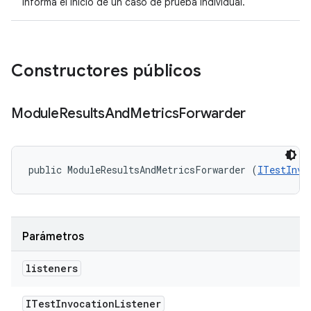
Informa el inicio de un caso de prueba individual.
Constructores públicos
Module
Results
And
Metrics
Forwarder
public ModuleResultsAndMetricsForwarder (
ITestInvo
Parámetros
listeners
ITest
Invocation
Listener