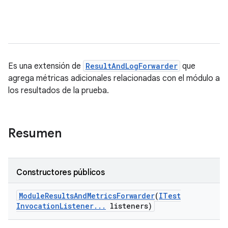
Es una extensión de
ResultAndLogForwarder
que
agrega métricas adicionales relacionadas con el módulo a
los resultados de la prueba.
Resumen
Constructores públicos
Module
Results
And
Metrics
Forwarder
(
ITest
Invocation
Listener
.
.
.
listeners)