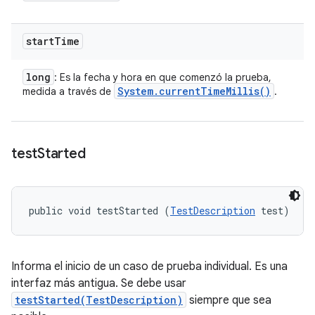
start
Time
long
: Es la fecha y hora en que comenzó la prueba,
System
.
current
Time
Millis(
)
medida a través de
.
test
Started
public void testStarted (
TestDescription
 test)
Informa el inicio de un caso de prueba individual. Es una
interfaz más antigua. Se debe usar
testStarted(TestDescription)
siempre que sea