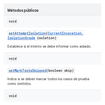
Métodos públicos
void
set
Attempt
Isolation
(
Current
Invocation
.
Isolation
Grade
isolation)
Establece si el intento se debe informar como aislado.
void
set
Mark
Tests
Skipped
(boolean skip)
Indica si se deben marcar todos los casos de prueba
como omitidos.
void