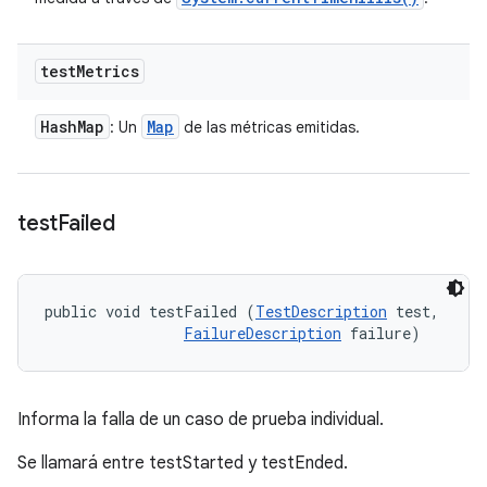
test
Metrics
Hash
Map
Map
: Un
de las métricas emitidas.
test
Failed
public void testFailed (
TestDescription
 test, 

FailureDescription
 failure)
Informa la falla de un caso de prueba individual.
Se llamará entre testStarted y testEnded.