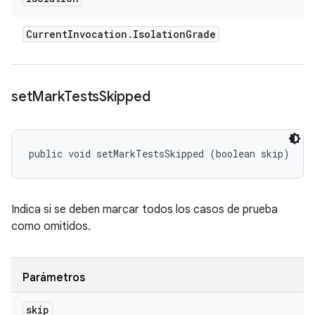
Current
Invocation
.
Isolation
Grade
set
Mark
Tests
Skipped
public void setMarkTestsSkipped (boolean skip)
Indica si se deben marcar todos los casos de prueba
como omitidos.
Parámetros
skip