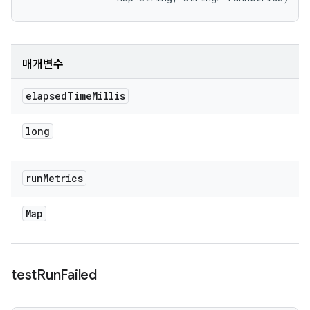
매개변수
elapsed
Time
Millis
long
run
Metrics
Map
test
Run
Failed