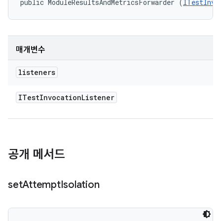
public ModuleResultsAndMetricsForwarder (
ITestInvo
매개변수
listeners
ITest
Invocation
Listener
공개 메서드
set
Attempt
Isolation