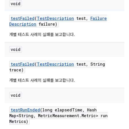
void
test
Failed
(
Test
Description
test
,
Failure
Description
failure)
개별 테스트 사례의 실패를 보고합니다.
void
test
Failed
(
Test
Description
test
,
String
trace)
개별 테스트 사례의 실패를 보고합니다.
void
test
Run
Ended
(long elapsed
Time
,
Hash
Map<String
,
Metric
Measurement
.
Metric> run
Metrics)