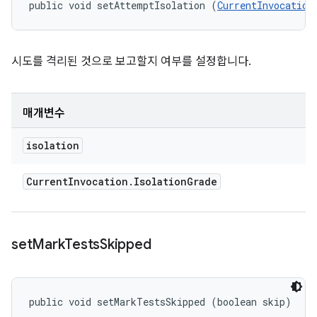
public void setAttemptIsolation (
CurrentInvocation
시도를 격리된 것으로 보고할지 여부를 설정합니다.
매개변수
isolation
Current
Invocation
.
Isolation
Grade
set
Mark
Tests
Skipped
public void setMarkTestsSkipped (boolean skip)