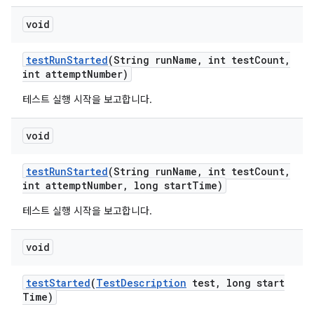
void
test
Run
Started
(String run
Name
,
int test
Count
,
int attempt
Number)
테스트 실행 시작을 보고합니다.
void
test
Run
Started
(String run
Name
,
int test
Count
,
int attempt
Number
,
long start
Time)
테스트 실행 시작을 보고합니다.
void
test
Started
(
Test
Description
test
,
long start
Time)