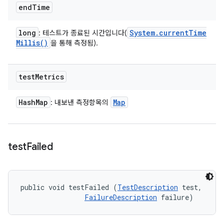
end
Time
long
System
.
current
Time
: 테스트가 종료된 시간입니다(
Millis(
)
을 통해 측정됨).
test
Metrics
Hash
Map
Map
: 내보낸 측정항목의
test
Failed
public void testFailed (
TestDescription
 test, 

FailureDescription
 failure)