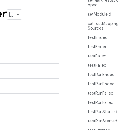
setMarkTestsSki
pped
er
setModuleId
setTestMapping
Sources
testEnded
testEnded
testFailed
testFailed
testRunEnded
testRunEnded
testRunFailed
testRunFailed
testRunStarted
testRunStarted