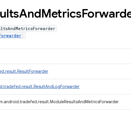
ults
And
Metrics
Forward
ltsAndMetricsForwarder
Forwarder
d.result.ResultForwarder
d.tradefed.result.ResultAndLogForwarder
m.android.tradefed.result.ModuleResultsAndMetricsForwarder