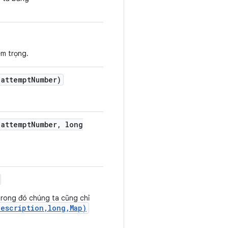
êm trọng.
attempt
Number)
attempt
Number
,
long
 trong đó chúng ta cũng chỉ
escription,long,Map)