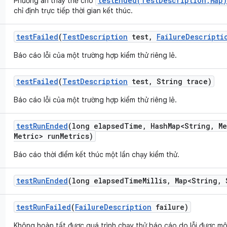
testEnded(TestDescription,Map)
Phương án thay thế cho
chỉ định trực tiếp thời gian kết thúc.
test
Failed
(
Test
Description
test
,
Failure
Descripti
Báo cáo lỗi của một trường hợp kiểm thử riêng lẻ.
test
Failed
(
Test
Description
test
,
String trace)
Báo cáo lỗi của một trường hợp kiểm thử riêng lẻ.
test
Run
Ended
(long elapsed
Time
,
Hash
Map<String
,
Me
Metric> run
Metrics)
Báo cáo thời điểm kết thúc một lần chạy kiểm thử.
test
Run
Ended
(long elapsed
Time
Millis
,
Map<String
,
S
test
Run
Failed
(
Failure
Description
failure)
Không hoàn tất được quá trình chạy thử báo cáo do lỗi được m