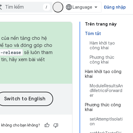
/
Đăng nhập
Trên trang này
Tóm tắt
h của nền tảng cho hệ
Hàm khởi tạo
 Để tạo và đóng góp cho
công khai
t-release
sẽ luôn tham
Phương thức
in, hãy xem bài viết
công khai
Hàm khởi tạo công
khai
ModuleResultsAn
dMetricsForward
er
Phương thức công
khai
setAttemptIsolati
on
h không cho bạn không?