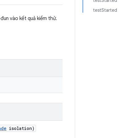
testStarted
testStarted
-đun vào kết quả kiểm thử.
ade
isolation)