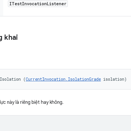
ITest
Invocation
Listener
 khai
Isolation (
CurrentInvocation.IsolationGrade
 isolation)
c này là riêng biệt hay không.