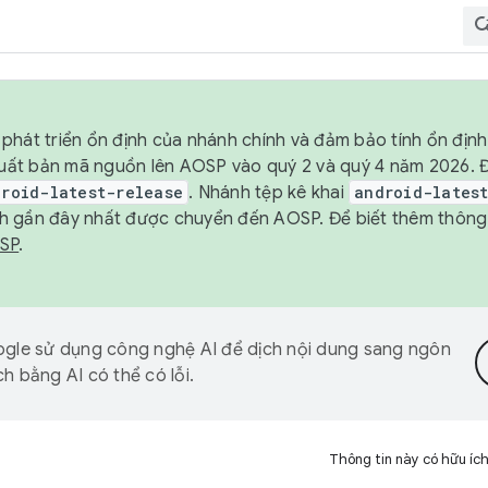
phát triển ổn định của nhánh chính và đảm bảo tính ổn địn
ẽ xuất bản mã nguồn lên AOSP vào quý 2 và quý 4 năm 2026.
droid-latest-release
. Nhánh tệp kê khai
android-lates
h gần đây nhất được chuyển đến AOSP. Để biết thêm thông t
OSP
.
gle sử dụng công nghệ AI để dịch nội dung sang ngôn
h bằng AI có thể có lỗi.
Thông tin này có hữu íc