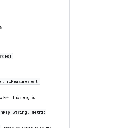
g.
rces)
etric
Measurement
.
 kiểm thử riêng lẻ.
sh
Map<String
,
Metric