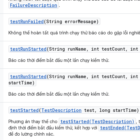
FailureDescription
.
test
Run
Failed
(String error
Message)
Không thể hoàn tất quá trình chạy thử báo cáo do gặp lỗi nghi
test
Run
Started
(String run
Name
,
int test
Count
,
int 
Báo cáo thời điểm bắt đầu một lần chạy kiểm thử.
test
Run
Started
(String run
Name
,
int test
Count
,
int 
start
Time)
Báo cáo thời điểm bắt đầu một lần chạy kiểm thử.
test
Started
(
Test
Description
test
,
long start
Time)
testStarted(TestDescription)
Phương án thay thế cho
,
testEnded(TestD
định thời điểm bắt đầu kiểm thử, kết hợp với
để đo lường chính xác.