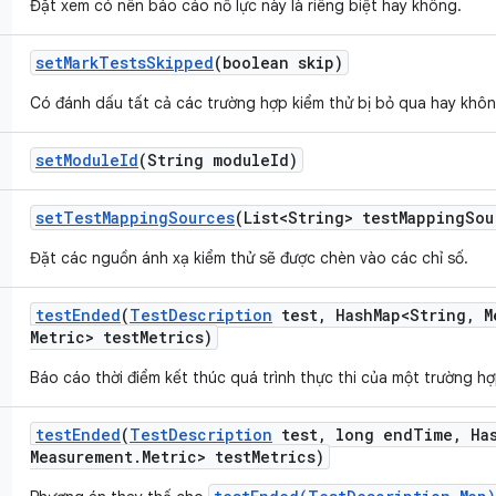
Đặt xem có nên báo cáo nỗ lực này là riêng biệt hay không.
set
Mark
Tests
Skipped
(boolean skip)
Có đánh dấu tất cả các trường hợp kiểm thử bị bỏ qua hay khôn
set
Module
Id
(String module
Id)
set
Test
Mapping
Sources
(List<String> test
Mapping
Sou
Đặt các nguồn ánh xạ kiểm thử sẽ được chèn vào các chỉ số.
test
Ended
(
Test
Description
test
,
Hash
Map<String
,
M
Metric> test
Metrics)
Báo cáo thời điểm kết thúc quá trình thực thi của một trường hợp
test
Ended
(
Test
Description
test
,
long end
Time
,
Ha
Measurement
.
Metric> test
Metrics)