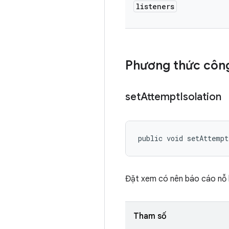
listeners
Phương thức công
set
Attempt
Isolation
public void setAttempt
Đặt xem có nên báo cáo nỗ lự
Tham số