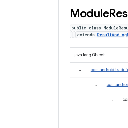
Module
Res
public class ModuleResu
extends
ResultAndLog
java.lang.Object
↳
com.android.tradefe
↳
com.androi
↳
co