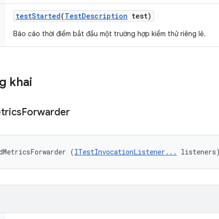
test
Started
(
Test
Description
test)
Báo cáo thời điểm bắt đầu một trường hợp kiểm thử riêng lẻ.
g khai
trics
Forwarder
dMetricsForwarder (
ITestInvocationListener...
 listeners