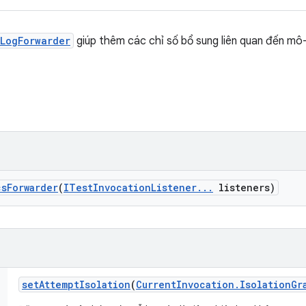
LogForwarder
giúp thêm các chỉ số bổ sung liên quan đến mô
cs
Forwarder
(
ITest
Invocation
Listener
.
.
.
listeners)
set
Attempt
Isolation
(
Current
Invocation
.
Isolation
Gr