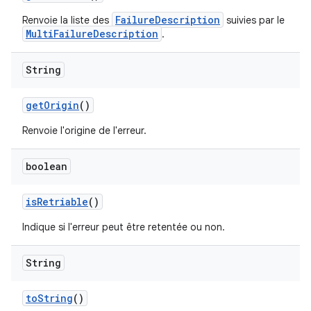
FailureDescription
Renvoie la liste des
suivies par le
MultiFailureDescription
.
String
get
Origin
()
Renvoie l'origine de l'erreur.
boolean
is
Retriable
()
Indique si l'erreur peut être retentée ou non.
String
to
String
()