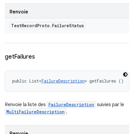
Renvoie
Test
Record
Proto
.
Failure
Status
get
Failures
public List<
FailureDescription
> getFailures ()
Renvoie la liste des
FailureDescription
suivies par le
MultiFailureDescription
.
Renvoie