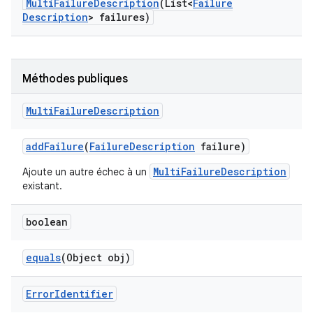
Multi
Failure
Description
(List<
Failure
Description
> failures)
Méthodes publiques
Multi
Failure
Description
add
Failure
(
Failure
Description
failure)
MultiFailureDescription
Ajoute un autre échec à un
existant.
boolean
equals
(Object obj)
Error
Identifier