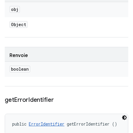
obj
Object
Renvoie
boolean
get
Error
Identifier
public 
ErrorIdentifier
 getErrorIdentifier ()