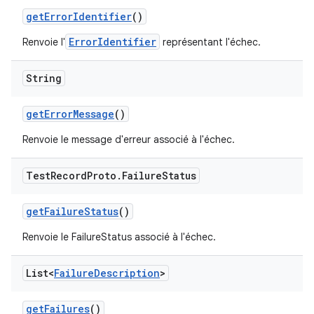
get
Error
Identifier
()
ErrorIdentifier
Renvoie l'
représentant l'échec.
String
get
Error
Message
()
Renvoie le message d'erreur associé à l'échec.
Test
Record
Proto
.
Failure
Status
get
Failure
Status
()
Renvoie le FailureStatus associé à l'échec.
List<
Failure
Description
>
get
Failures
()