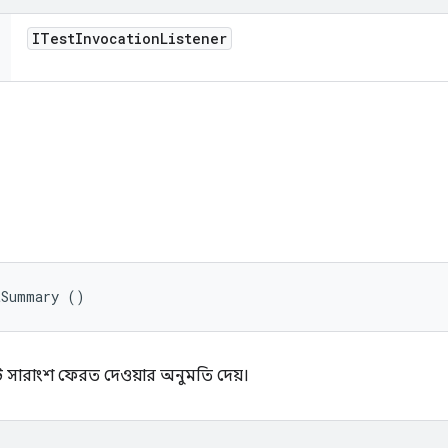
ITest
Invocation
Listener
tSummary ()
 সারাংশ ফেরত দেওয়ার অনুমতি দেয়।