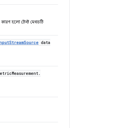
 কারণ হলো টেস্ট মেথডটি
nput
Stream
Source
data
etric
Measurement
.