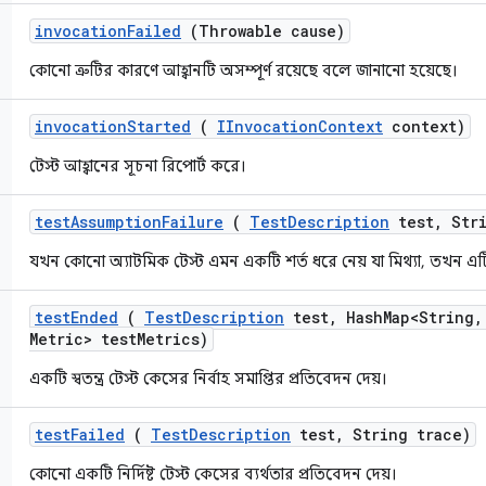
invocation
Failed
(Throwable cause)
কোনো ত্রুটির কারণে আহ্বানটি অসম্পূর্ণ রয়েছে বলে জানানো হয়েছে।
invocation
Started
(
IInvocation
Context
context)
টেস্ট আহ্বানের সূচনা রিপোর্ট করে।
test
Assumption
Failure
(
Test
Description
test
,
Stri
যখন কোনো অ্যাটমিক টেস্ট এমন একটি শর্ত ধরে নেয় যা মিথ্যা, তখন এ
test
Ended
(
Test
Description
test
,
Hash
Map<String
,
Metric> test
Metrics)
একটি স্বতন্ত্র টেস্ট কেসের নির্বাহ সমাপ্তির প্রতিবেদন দেয়।
test
Failed
(
Test
Description
test
,
String trace)
কোনো একটি নির্দিষ্ট টেস্ট কেসের ব্যর্থতার প্রতিবেদন দেয়।