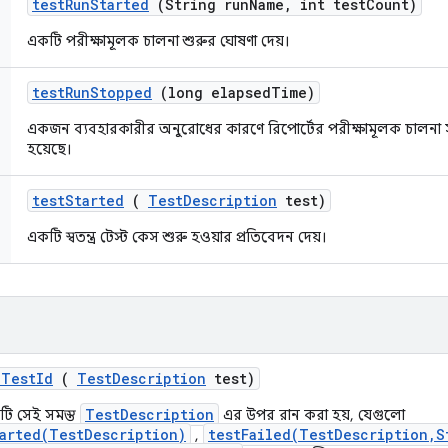
test
Run
Started
(String run
Name
,
int test
Count)
একটি পরীক্ষামূলক চালনা শুরুর ঘোষণা দেয়।
test
Run
Stopped
(long elapsed
Time)
একজন ব্যবহারকারীর অনুরোধের কারণে রিপোর্টের পরীক্ষামূলক চালনা সম
হয়েছে।
test
Started
(
Test
Description
test)
একটি স্বতন্ত্র টেস্ট কেস শুরু হওয়ার প্রতিবেদন দেয়।
e
Test
Id
(
Test
Description
test)
TestDescription
টি সেই সমস্ত
এর উপর রান করা হয়, যেগুলো
arted(TestDescription)
testFailed(TestDescription,S
,