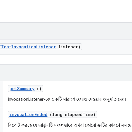
ITest
Invocation
Listener
listener)
get
Summary
()
InvocationListener-কে একটি সারাংশ ফেরত দেওয়ার অনুমতি দেয়।
invocation
Ended
(long elapsed
Time)
রিপোর্ট করছে যে আহ্বানটি সফলভাবে অথবা কোনো ত্রুটির কারণে সমাপ্ত 