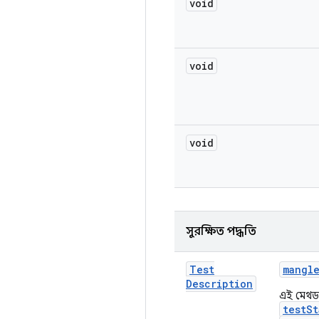
void
void
void
সুরক্ষিত পদ্ধতি
Test
mangl
Description
এই মেথড
testSt