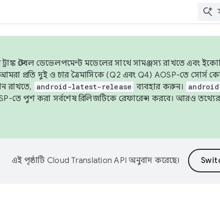
াঙ্ক স্টেবল ডেভেলপমেন্ট মডেলের সাথে সামঞ্জস্য রাখতে এবং ইকোসিস্ট
ে, আমরা প্রতি দুই ও চার ত্রৈমাসিকে (Q2 এবং Q4) AOSP-তে সোর্স
ান রাখতে,
android-latest-release
ব্যবহার করুন।
android
বদা AOSP-তে পুশ করা সর্বশেষ রিলিজটিকে রেফারেন্স করবে। আরও তথ্যের
এই পৃষ্ঠাটি
Cloud Translation API
অনুবাদ করেছে।