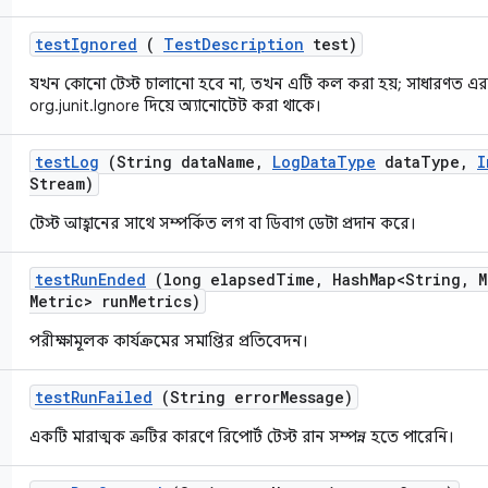
test
Ignored
(
Test
Description
test)
যখন কোনো টেস্ট চালানো হবে না, তখন এটি কল করা হয়; সাধারণত এর
org.junit.Ignore দিয়ে অ্যানোটেট করা থাকে।
test
Log
(String data
Name
,
Log
Data
Type
data
Type
,
I
Stream)
টেস্ট আহ্বানের সাথে সম্পর্কিত লগ বা ডিবাগ ডেটা প্রদান করে।
test
Run
Ended
(long elapsed
Time
,
Hash
Map<String
,
M
Metric> run
Metrics)
পরীক্ষামূলক কার্যক্রমের সমাপ্তির প্রতিবেদন।
test
Run
Failed
(String error
Message)
একটি মারাত্মক ত্রুটির কারণে রিপোর্ট টেস্ট রান সম্পন্ন হতে পারেনি।