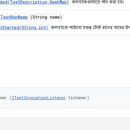
ded(TestDescription,HashMap)
কলব্যাকগুলিতে পাস করা হয়।
e
Test
Run
Name
(String name)
nStarted(String,int)
কলব্যাকে পাঠানো সমস্ত টেস্ট রানের নামের 
r
ener (
ITestInvocationListener
 listener)