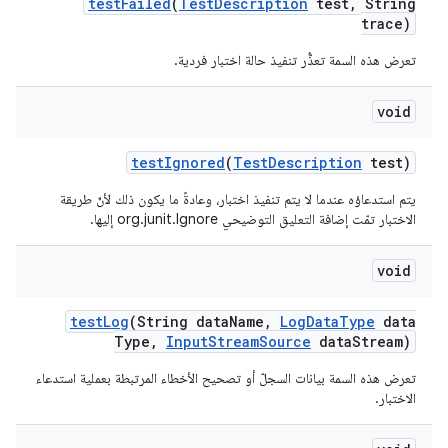
test
Failed
(
Test
Description
test
,
String
trace)
تعرض هذه السمة تعذُّر تنفيذ حالة اختبار فردية.
void
test
Ignored
(
Test
Description
test)
يتم استدعاؤه عندما لا يتم تنفيذ اختبار، وعادةً ما يكون ذلك لأنّ طريقة
الاختبار تمّت إضافة التعليق التوضيحي org.junit.Ignore إليها.
void
test
Log
(String data
Name
,
Log
Data
Type
data
Type
,
Input
Stream
Source
data
Stream)
تعرض هذه السمة بيانات السجلّ أو تصحيح الأخطاء المرتبطة بعملية استدعاء
الاختبار.