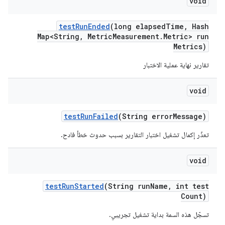
void
test
Run
Ended
(long elapsed
Time
,
Hash
Map<String
,
Metric
Measurement
.
Metric> run
Metrics)
تقارير نهاية عملية الاختبار
void
test
Run
Failed
(String error
Message)
تعذّر إكمال تشغيل اختبار التقارير بسبب حدوث خطأ فادح.
void
test
Run
Started
(String run
Name
,
int test
Count)
تسجّل هذه السمة بداية تشغيل تجريبي.