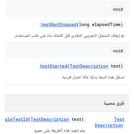
void
test
Run
Stopped
(long elapsed
Time)
تم إيقاف التشغيل التجريبي للتقارير قبل اكتماله بناءً على طلب المستخدم.
void
test
Started
(
Test
Description
test)
تسجّل هذه السمة بداية حالة اختبار فردية.
طُرق محمية
angle
Test
Id
(
Test
Description
test)
Test
Description
يتم تنفيذ هذه الطريقة على جميع