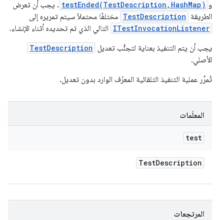
و
testEnded(TestDescription,HashMap)
. يجب أن تعرض
الطريقة
TestDescription
مختلفًا محتملاً سيتم تمريره إلى
ITestInvocationListener
التالي الذي تم تحديده أثناء الإنشاء.
يجب أن يتم التنفيذ بعناية لتجنُّب تعديل
TestDescription
الأصلي.
تُمرِّر عملية التنفيذ التلقائية المعرّف الوارد بدون تعديل.
المعلَمات
test
Test
Description
المرتجعات