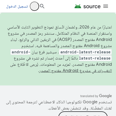
تسجيل الدخول
اعتبارًا من عام 2026، ولضمان اتّساق نموذج التطوير الثابت الأساسي
واستقرار المنصة في النظام المتكامل، سننشر رمز المصدر في مشروع
Android مفتوح المصدر (AOSP) في الربعَين الثاني والرابع. لبناء
مشروع Android مفتوح المصدر والمساهمة فيه، استخدِم
android-latest-release
. سيشير فرع بيان
android-
latest-release
دائمًا إلى أحدث إصدار تم نشره في مشروع
Android مفتوح المصدر. لمزيد من المعلومات، يُرجى الاطّلاع على
التغييرات في مشروع Android مفتوح المصدر
.
تستخدم Google تكنولوجيا الذكاء الاصطناعي لترجمة المحتوى إلى
لغتك المفضّلة، وقد تتضمّن بعض الأخطاء.