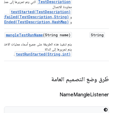
TestDescription
التي يتم تمريرها إلى عمليات
معاودة الاتصال
testStarted(TestDescription)
estFailed(TestDescription,String)
و
estEnded(TestDescription,HashMap)
و
mangle
Test
Run
Name
(String name)
String
يتم تنفيذ هذه الطريقة على جميع أسماء عمليات الاختبار 
يتم تمريرها إلى الدالة
testRunStarted(String,int)
.
طُرق وضع التصميم العامة
Name
Mangle
Listener