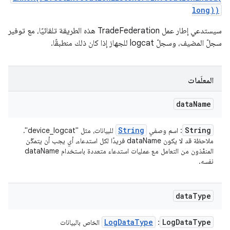
long))
سيستدعي إطار عمل TradeFederation هذه الطريقة تلقائيًا، مع توفير
سجلّ المضيف، وسجلّ logcat للجهاز إذا كان ذلك منطبقًا.
المعلَمات
data
Name
String
String
: اسم وصفي
للبيانات، مثل "device_logcat".
ملاحظة قد لا يكون dataName فريدًا لكل استدعاء، أي يجب أن يتمكّن
المنفّذون من التعامل مع عمليات استدعاء متعددة باستخدام dataName
نفسه.
data
Type
Log
Data
Type
Log
Data
Type
:
الخاص بالبيانات