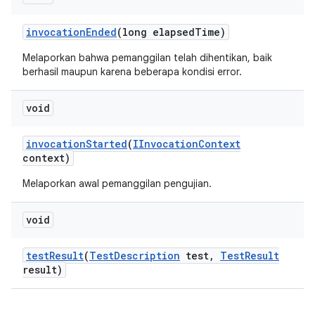
invocation
Ended
(long elapsed
Time)
Melaporkan bahwa pemanggilan telah dihentikan, baik
berhasil maupun karena beberapa kondisi error.
void
invocation
Started
(
IInvocation
Context
context)
Melaporkan awal pemanggilan pengujian.
void
test
Result
(
Test
Description
test
,
Test
Result
result)