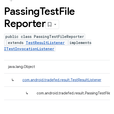
Passing
Test
File
Reporter
public class PassingTestFileReporter
extends
TestResultListener
implements
ITestInvocationListener
java.lang.Object
↳
com.android.tradefed.result.TestResultListener
↳
com.android.tradefed.result.PassingTestFileR