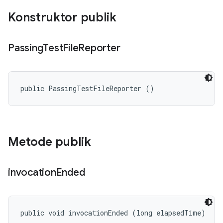
Konstruktor publik
Passing
Test
File
Reporter
public PassingTestFileReporter ()
Metode publik
invocation
Ended
public void invocationEnded (long elapsedTime)