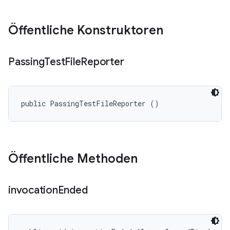
Öffentliche Konstruktoren
Passing
Test
File
Reporter
public PassingTestFileReporter ()
Öffentliche Methoden
invocation
Ended