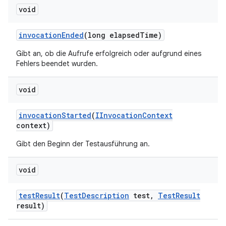
void
invocation
Ended
(long elapsed
Time)
Gibt an, ob die Aufrufe erfolgreich oder aufgrund eines
Fehlers beendet wurden.
void
invocation
Started
(
IInvocation
Context
context)
Gibt den Beginn der Testausführung an.
void
test
Result
(
Test
Description
test
,
Test
Result
result)