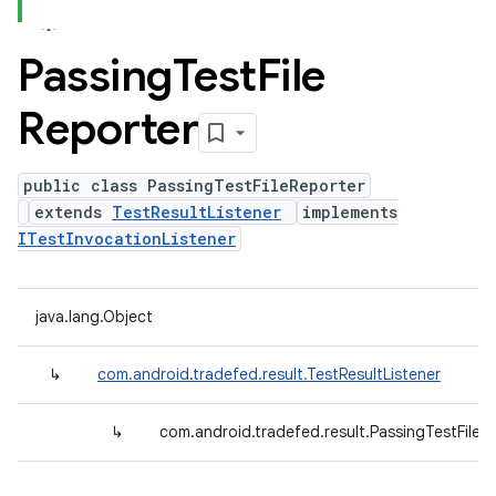
Passing
Test
File
Reporter
public class PassingTestFileReporter
extends
TestResultListener
implements
ITestInvocationListener
java.lang.Object
↳
com.android.tradefed.result.TestResultListener
↳
com.android.tradefed.result.PassingTestFileR