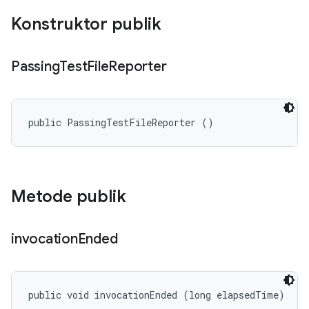
Konstruktor publik
Passing
Test
File
Reporter
public PassingTestFileReporter ()
Metode publik
invocation
Ended
public void invocationEnded (long elapsedTime)