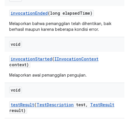
invocation
Ended
(long elapsed
Time)
Melaporkan bahwa pemanggilan telah dihentikan, baik
berhasil maupun karena beberapa kondisi error.
void
invocation
Started
(
IInvocation
Context
context)
Melaporkan awal pemanggilan pengujian.
void
test
Result
(
Test
Description
test
,
Test
Result
result)