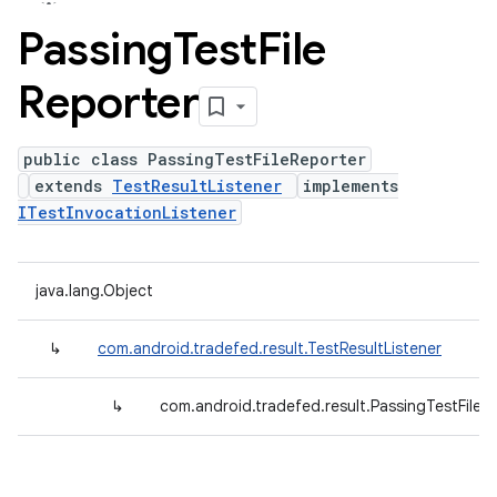
Passing
Test
File
Reporter
public class PassingTestFileReporter
extends
TestResultListener
implements
ITestInvocationListener
java.lang.Object
↳
com.android.tradefed.result.TestResultListener
↳
com.android.tradefed.result.PassingTestFileR