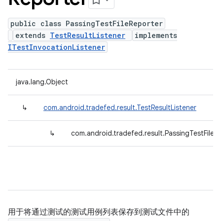
public class PassingTestFileReporter
extends
TestResultListener
implements
ITestInvocationListener
java.lang.Object
↳
com.android.tradefed.result.TestResultListener
↳
com.android.tradefed.result.PassingTestFileR
用于将通过测试的测试用例列表保存到测试文件中的