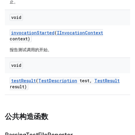
止。
void
invocation
Started
(
IInvocation
Context
context)
报告测试调用的开始。
void
test
Result
(
Test
Description
test
,
Test
Result
result)
公共构造函数