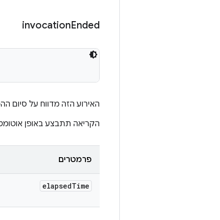
invocation
Ended
האירוע הזה מדווח על סיום הה
הקריאה תתבצע באופן אוטומטי על ידי מסג
פרמטרים
elapsed
Time