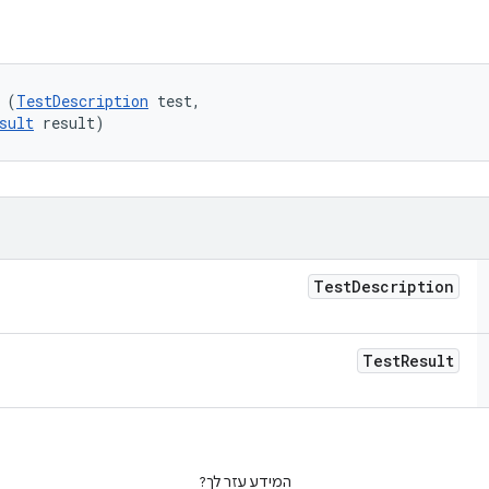
 (
TestDescription
 test, 

sult
 result)
Test
Description
Test
Result
המידע עזר לך?