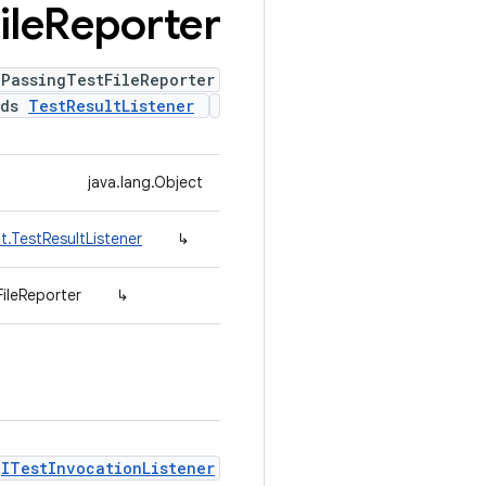
ile
Reporter
 PassingTestFileReporter
nds
TestResultListener
java.lang.Object
t.TestResultListener
↳
ileReporter
↳
ITestInvocationListener