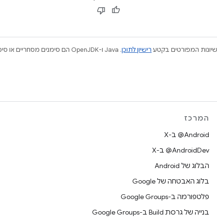
ישיונות המפורטים בקטע
רישיון לתוכן
המרכז
‫‎@Android ב-X
‫‎@AndroidDev ב-X
הבלוג של Android
בלוג האבטחה של Google
פלטפורמה ב-Google Groups
בנייה של גרסת Build ב-Google Groups