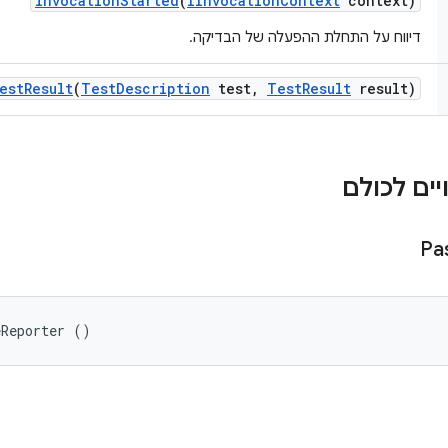
invocation
Started
(
IInvocation
Context
context)
דיווח על התחלת ההפעלה של הבדיקה.
est
Result
(
Test
Description
test
,
Test
Result
result)
ים לכולם
Pa
eReporter ()