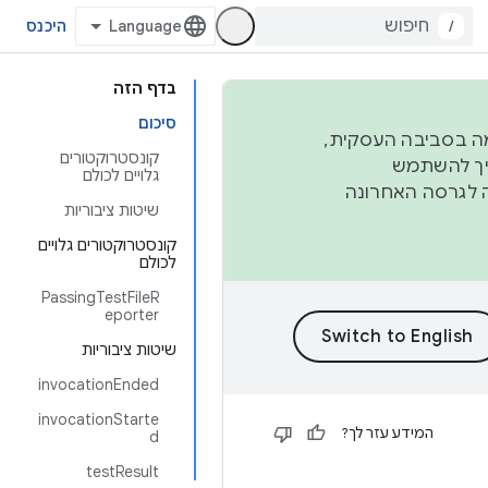
/
היכנס
בדף הזה
סיכום
פורמה בסביבה העסקית,
קונסטרוקטורים
ברבעון השני וברבעון הרביעי. כדי ליצור ולתרום ל-AOSP, צריך להשתמש
גלויים לכולם
ד יפנה לגרסה האחרונה
שיטות ציבוריות
קונסטרוקטורים גלויים
לכולם
PassingTestFileR
eporter
שיטות ציבוריות
invocationEnded
invocationStarte
המידע עזר לך?
d
testResult