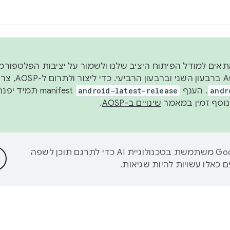
 2026, כדי להתאים למודל הפיתוח היציב שלנו ולשמור על יציבות הפלט
נפרסם קוד מקור ב-AOSP 
andr
. הענף
android-latest-release
manifest תמי
שינויים ב-AOSP
.
‫Google משתמשת בטכנולוגיית AI כדי לתרגם תוכן לשפה
 כאלו עשויות להיות שגיאות.