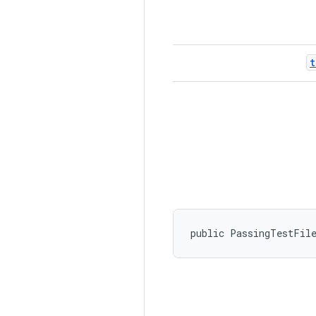
t
public PassingTestFil