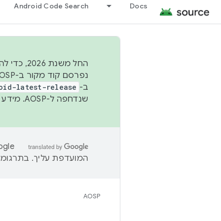
Android Code Search
Docs
החל משנת
ב-
oid-latest-release
שנדחפה ל-AOSP. מידע נוסף זמין במאמר
המועדפת עליך. בתרגומים
AOSP