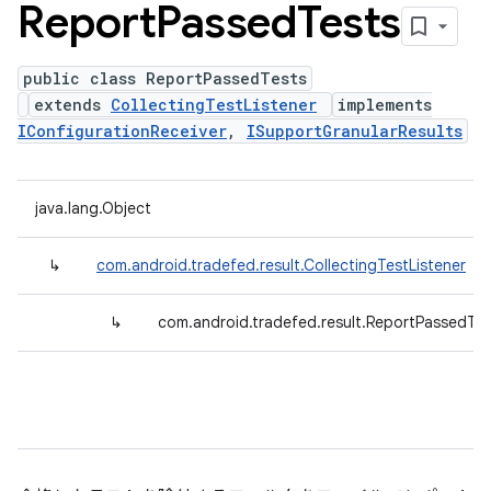
Report
Passed
Tests
public class ReportPassedTests
extends
CollectingTestListener
implements
IConfigurationReceiver
,
ISupportGranularResults
java.lang.Object
↳
com.android.tradefed.result.CollectingTestListener
↳
com.android.tradefed.result.ReportPassedTes