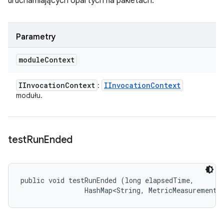
uruchamiających opartych na pakietach.
Parametry
module
Context
IInvocation
Context
IInvocation
Context
:
modułu.
test
Run
Ended
public void testRunEnded (long elapsedTime, 

                HashMap<String, MetricMeasurement.