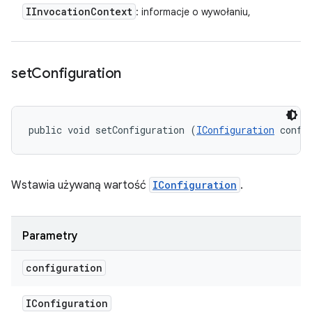
IInvocation
Context
: informacje o wywołaniu,
set
Configuration
public void setConfiguration (
IConfiguration
 confi
Wstawia używaną wartość
IConfiguration
.
Parametry
configuration
IConfiguration