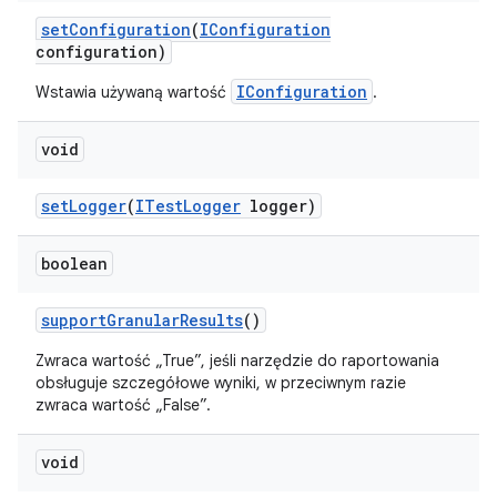
set
Configuration
(
IConfiguration
configuration)
IConfiguration
Wstawia używaną wartość
.
void
set
Logger
(
ITest
Logger
logger)
boolean
support
Granular
Results
()
Zwraca wartość „True”, jeśli narzędzie do raportowania
obsługuje szczegółowe wyniki, w przeciwnym razie
zwraca wartość „False”.
void