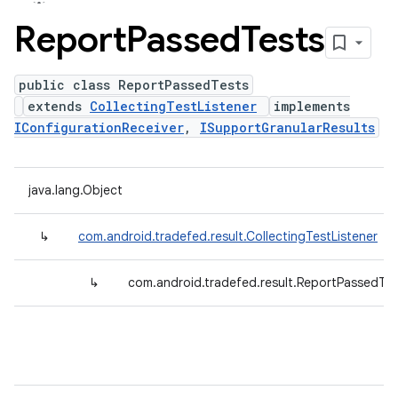
Report
Passed
Tests
public class ReportPassedTests
extends
CollectingTestListener
implements
IConfigurationReceiver
,
ISupportGranularResults
java.lang.Object
↳
com.android.tradefed.result.CollectingTestListener
↳
com.android.tradefed.result.ReportPassedTes