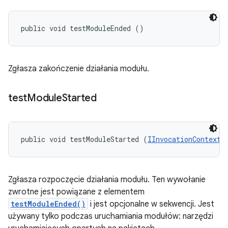
public void testModuleEnded ()
Zgłasza zakończenie działania modułu.
test
Module
Started
public void testModuleStarted (
IInvocationContext
 
Zgłasza rozpoczęcie działania modułu. Ten wywołanie
zwrotne jest powiązane z elementem
testModuleEnded()
i jest opcjonalne w sekwencji. Jest
używany tylko podczas uruchamiania modułów: narzędzi