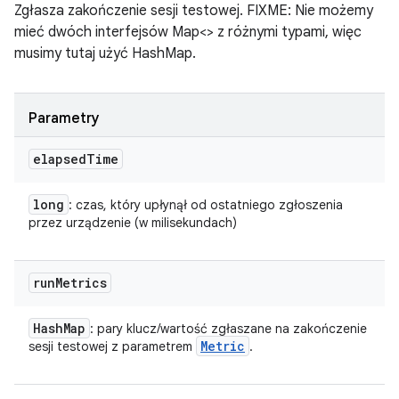
Zgłasza zakończenie sesji testowej. FIXME: Nie możemy
mieć dwóch interfejsów Map<> z różnymi typami, więc
musimy tutaj użyć HashMap.
Parametry
elapsed
Time
long
: czas, który upłynął od ostatniego zgłoszenia
przez urządzenie (w milisekundach)
run
Metrics
Hash
Map
: pary klucz/wartość zgłaszane na zakończenie
Metric
sesji testowej z parametrem
.