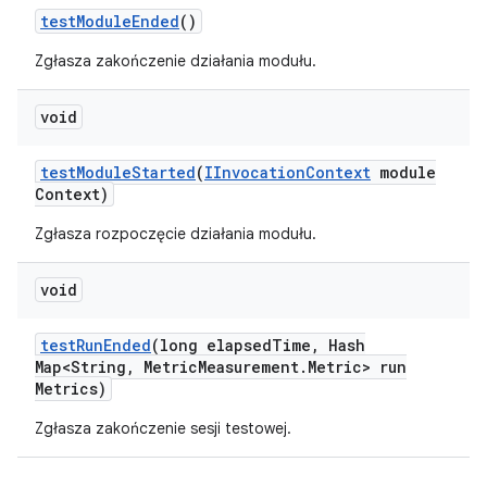
test
Module
Ended
()
Zgłasza zakończenie działania modułu.
void
test
Module
Started
(
IInvocation
Context
module
Context)
Zgłasza rozpoczęcie działania modułu.
void
test
Run
Ended
(long elapsed
Time
,
Hash
Map<String
,
Metric
Measurement
.
Metric> run
Metrics)
Zgłasza zakończenie sesji testowej.