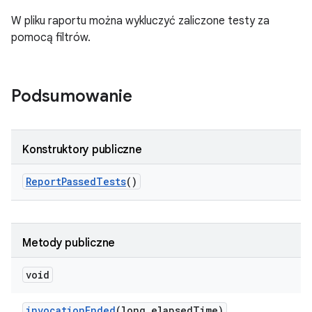
W pliku raportu można wykluczyć zaliczone testy za
pomocą filtrów.
Podsumowanie
Konstruktory publiczne
Report
Passed
Tests
()
Metody publiczne
void
invocation
Ended
(long elapsed
Time)