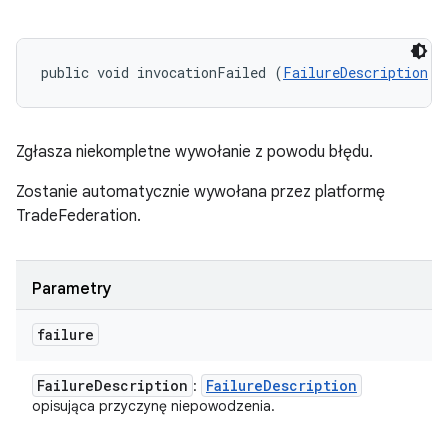
public void invocationFailed (
FailureDescription
 f
Zgłasza niekompletne wywołanie z powodu błędu.
Zostanie automatycznie wywołana przez platformę
TradeFederation.
Parametry
failure
Failure
Description
Failure
Description
:
opisująca przyczynę niepowodzenia.