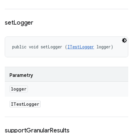
set
Logger
public void setLogger (
ITestLogger
 logger)
Parametry
logger
ITest
Logger
support
Granular
Results