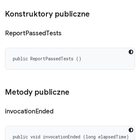
Konstruktory publiczne
Report
Passed
Tests
public ReportPassedTests ()
Metody publiczne
invocation
Ended
public void invocationEnded (long elapsedTime)