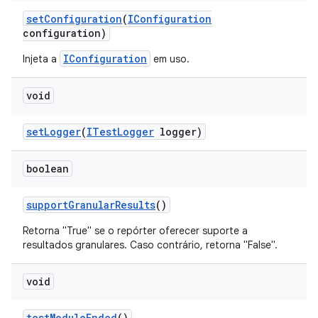
set
Configuration
(
IConfiguration
configuration)
IConfiguration
Injeta a
em uso.
void
set
Logger
(
ITest
Logger
logger)
boolean
support
Granular
Results
()
Retorna "True" se o repórter oferecer suporte a
resultados granulares. Caso contrário, retorna "False".
void
test
Module
Ended
()