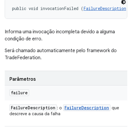
public void invocationFailed (
FailureDescription
 f
Informa uma invocação incompleta devido a alguma
condição de erro.
Será chamado automaticamente pelo framework do
TradeFederation.
Parâmetros
failure
Failure
Description
Failure
Description
: o
que
descreve a causa da falha