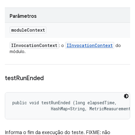
Parâmetros
module
Context
IInvocation
Context
IInvocation
Context
: o
do
módulo.
test
Run
Ended
public void testRunEnded (long elapsedTime, 

                HashMap<String, MetricMeasurement.
Informa o fim da execução do teste. FIXME: não