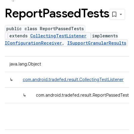
Report
Passed
Tests
public class ReportPassedTests
extends
CollectingTestListener
implements
IConfigurationReceiver
,
ISupportGranularResults
java.lang.Object
↳
com.android.tradefed.result.CollectingTestListener
↳
com.android.tradefed.result.ReportPassedTests