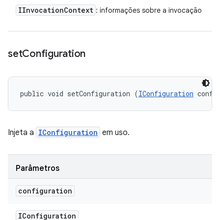
IInvocation
Context
: informações sobre a invocação
set
Configuration
public void setConfiguration (
IConfiguration
 confi
Injeta a
IConfiguration
em uso.
Parâmetros
configuration
IConfiguration