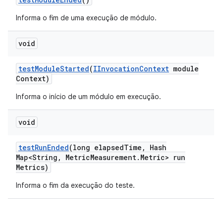
Informa o fim de uma execução de módulo.
void
test
Module
Started
(
IInvocation
Context
module
Context)
Informa o início de um módulo em execução.
void
test
Run
Ended
(long elapsed
Time
,
Hash
Map<String
,
Metric
Measurement
.
Metric> run
Metrics)
Informa o fim da execução do teste.