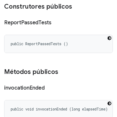
Construtores públicos
Report
Passed
Tests
public ReportPassedTests ()
Métodos públicos
invocation
Ended
public void invocationEnded (long elapsedTime)