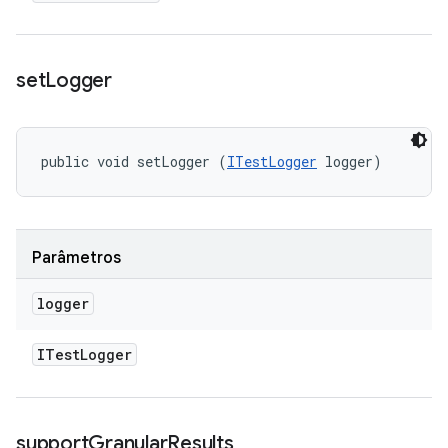
set
Logger
public void setLogger (
ITestLogger
 logger)
Parâmetros
logger
ITest
Logger
support
Granular
Results