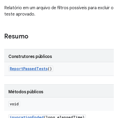
Relatório em um arquivo de filtros possíveis para excluir o
teste aprovado.
Resumo
Construtores públicos
Report
Passed
Tests
()
Métodos públicos
void
invocation
Ended
(long elapsed
Time)