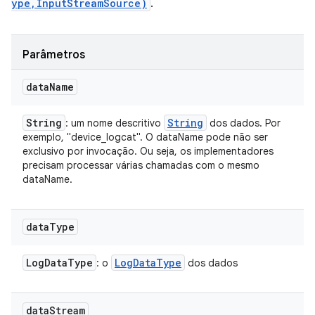
ype,InputStreamSource)
.
Parâmetros
data
Name
String
String
: um nome descritivo
dos dados. Por
exemplo, "device_logcat". O dataName pode não ser
exclusivo por invocação. Ou seja, os implementadores
precisam processar várias chamadas com o mesmo
dataName.
data
Type
Log
Data
Type
Log
Data
Type
: o
dos dados
data
Stream