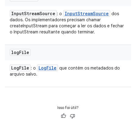
Input
Stream
Source
Input
Stream
Source
: o
dos
dados. Os implementadores precisam chamar
createInputStream para começar a ler os dados e fechar
o InputStream resultante quando terminar.
log
File
Log
File
Log
File
: o
que contém os metadados do
arquivo salvo.
Isso foi útil?