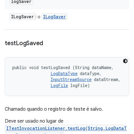
log
Saver
ILog
Saver
ILog
Saver
: o
test
Log
Saved
public void testLogSaved (String dataName, 

LogDataType
 dataType, 

InputStreamSource
 dataStream, 

LogFile
 logFile)
Chamado quando o registro de teste é salvo.
Deve ser usado no lugar de
ITestInvocationListener.testLog(String,LogDataT