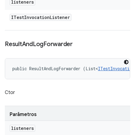
listeners
ITest
Invocation
Listener
Result
And
Log
Forwarder
public ResultAndLogForwarder (List<
ITestInvocation
Ctor
Parâmetros
listeners