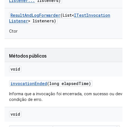
Listener
.
.
.
listeners)
Result
And
Log
Forwarder
(List<
ITest
Invocation
Listener
> listeners)
Ctor
Métodos públicos
void
invocation
Ended
(long elapsed
Time)
Informa que a invocação foi encerrada, com sucesso ou devid
condição de erro.
void