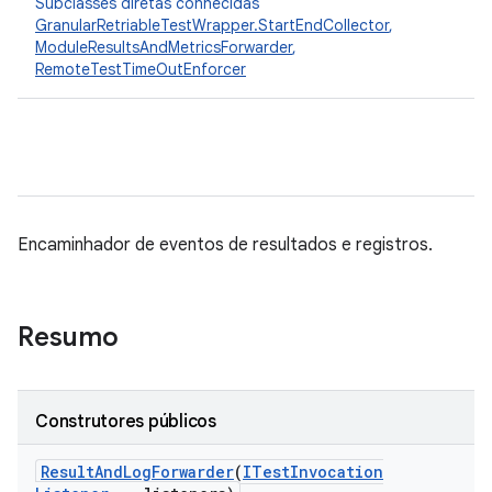
Subclasses diretas conhecidas
GranularRetriableTestWrapper.StartEndCollector
,
ModuleResultsAndMetricsForwarder
,
RemoteTestTimeOutEnforcer
Encaminhador de eventos de resultados e registros.
Resumo
Construtores públicos
Result
And
Log
Forwarder
(
ITest
Invocation