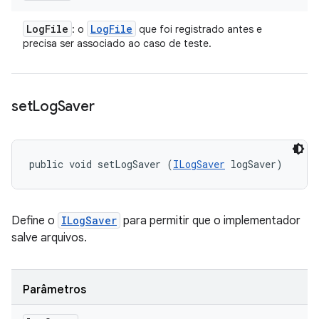
Log
File
Log
File
: o
que foi registrado antes e
precisa ser associado ao caso de teste.
set
Log
Saver
public void setLogSaver (
ILogSaver
 logSaver)
Define o
ILogSaver
para permitir que o implementador
salve arquivos.
Parâmetros