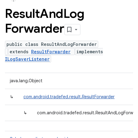
Result
And
Log
Forwarder
public class ResultAndLogForwarder
extends
ResultForwarder
implements
ILogSaverListener
java.lang.Object
↳
com.android.tradefed.result.ResultForwarder
↳
com.android.tradefed.result.ResultAndLogForwar