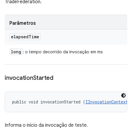
TradeFederation.
Parâmetros
elapsed
Time
long
: o tempo decorrido da invocação em ms
invocation
Started
public void invocationStarted (
IInvocationContext
 
Informa o início da invocação de teste.