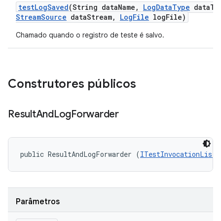
test
Log
Saved
(String data
Name
,
Log
Data
Type
data
Ty
Stream
Source
data
Stream
,
Log
File
log
File)
Chamado quando o registro de teste é salvo.
Construtores públicos
Result
And
Log
Forwarder
public ResultAndLogForwarder (
ITestInvocationListe
Parâmetros