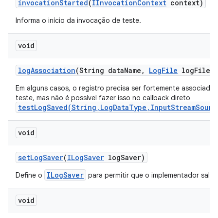
invocation
Started
(
IInvocation
Context
context)
Informa o início da invocação de teste.
void
log
Association
(String data
Name
,
Log
File
log
File)
Em alguns casos, o registro precisa ser fortemente associado
teste, mas não é possível fazer isso no callback direto
testLogSaved(String,LogDataType,InputStreamSourc
void
set
Log
Saver
(
ILog
Saver
log
Saver)
ILogSaver
Define o
para permitir que o implementador salve
void