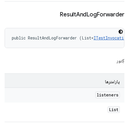
Result
And
Log
Forwarder
public ResultAndLogForwarder (List<
ITestInvocation
کِتور
پارامترها
listeners
List