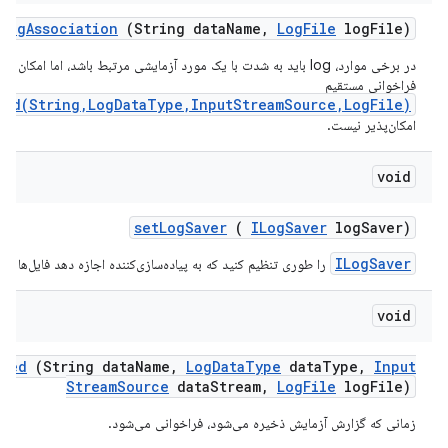
log
Association
(String data
Name
,
Log
File
log
File)
در برخی موارد، log باید به شدت با یک مورد آزمایشی مرتبط باشد، اما امکان ا
فراخوانی مستقیم
ved(String,LogDataType,InputStreamSource,LogFile)
امکان‌پذیر نیست.
void
set
Log
Saver
(
ILog
Saver
log
Saver)
ILogSaver
را طوری تنظیم کنید که به پیاده‌سازی‌کننده اجازه دهد فایل‌ها را 
void
aved
(String data
Name
,
Log
Data
Type
data
Type
,
Input
Stream
Source
data
Stream
,
Log
File
log
File)
زمانی که گزارش آزمایش ذخیره می‌شود، فراخوانی می‌شود.