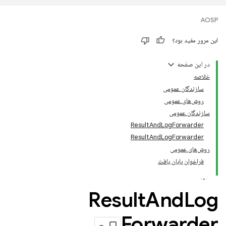
AOSP
این مرور مفید بود؟
در این صفحه
خلاصه
سازندگان عمومی
روش‌های عمومی
سازندگان عمومی
ResultAndLogForwarder
ResultAndLogForwarder
روش‌های عمومی
فراخوان پایان یافت
Result
And
Log
Forwarder