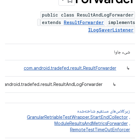
public class ResultAndLogForwarder
extends
ResultForwarder
implements
ILogSaverListener
شیء جاوا
com.android.tradefed.result.ResultForwarder
↳
m.android.tradefed.result.ResultAndLogForwarder
↳
زیرکلاس‌های مستقیم شناخته‌شده
GranularRetriableTestWrapper.StartEndCollector
،
ModuleResultsAndMetricsForwarder
،
RemoteTestTimeOutEnforcer