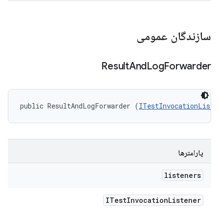
سازندگان عمومی
Result
And
Log
Forwarder
public ResultAndLogForwarder (
ITestInvocationListe
پارامترها
listeners
ITest
Invocation
Listener