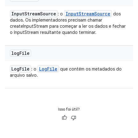
Input
Stream
Source
Input
Stream
Source
: o
dos
dados. Os implementadores precisam chamar
createInputStream para começar a ler os dados e fechar
o InputStream resultante quando terminar.
log
File
Log
File
Log
File
: o
que contém os metadados do
arquivo salvo.
Isso foi útil?