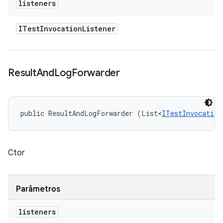
listeners
ITest
Invocation
Listener
Result
And
Log
Forwarder
public ResultAndLogForwarder (List<
ITestInvocation
Ctor
Parâmetros
listeners