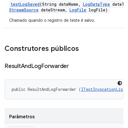
test
Log
Saved
(String data
Name
,
Log
Data
Type
data
Ty
Stream
Source
data
Stream
,
Log
File
log
File)
Chamado quando o registro de teste é salvo.
Construtores públicos
Result
And
Log
Forwarder
public ResultAndLogForwarder (
ITestInvocationListe
Parâmetros