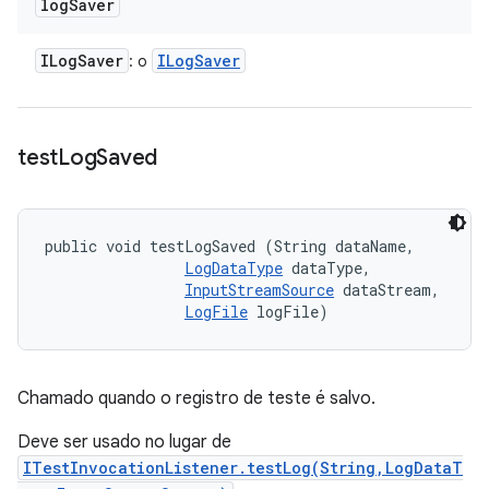
log
Saver
ILog
Saver
ILog
Saver
: o
test
Log
Saved
public void testLogSaved (String dataName, 

LogDataType
 dataType, 

InputStreamSource
 dataStream, 

LogFile
 logFile)
Chamado quando o registro de teste é salvo.
Deve ser usado no lugar de
ITestInvocationListener.testLog(String,LogDataT