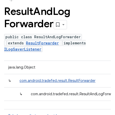
Result
And
Log
Forwarder
public class ResultAndLogForwarder
extends
ResultForwarder
implements
ILogSaverListener
java.lang.Object
↳
com.android.tradefed.result.ResultForwarder
↳
com.android.tradefed.result.ResultAndLogForwar