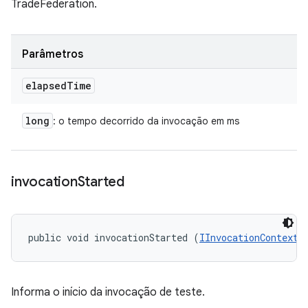
TradeFederation.
Parâmetros
elapsed
Time
long
: o tempo decorrido da invocação em ms
invocation
Started
public void invocationStarted (
IInvocationContext
 
Informa o início da invocação de teste.