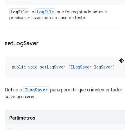
Log
File
Log
File
: o
que foi registrado antes e
precisa ser associado ao caso de teste.
set
Log
Saver
public void setLogSaver (
ILogSaver
 logSaver)
Define o
ILogSaver
para permitir que o implementador
salve arquivos.
Parâmetros