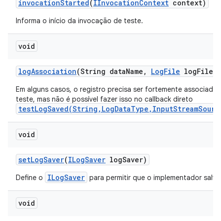
invocation
Started
(
IInvocation
Context
context)
Informa o início da invocação de teste.
void
log
Association
(String data
Name
,
Log
File
log
File)
Em alguns casos, o registro precisa ser fortemente associado
teste, mas não é possível fazer isso no callback direto
testLogSaved(String,LogDataType,InputStreamSourc
void
set
Log
Saver
(
ILog
Saver
log
Saver)
ILogSaver
Define o
para permitir que o implementador salve
void