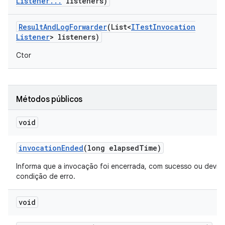
Listener
.
.
.
listeners)
Result
And
Log
Forwarder
(List<
ITest
Invocation
Listener
> listeners)
Ctor
Métodos públicos
void
invocation
Ended
(long elapsed
Time)
Informa que a invocação foi encerrada, com sucesso ou devid
condição de erro.
void