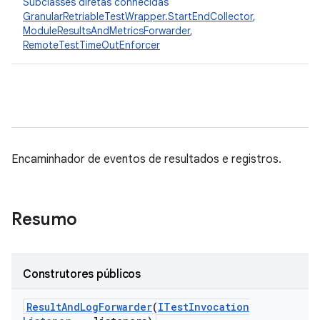
Subclasses diretas conhecidas
GranularRetriableTestWrapper.StartEndCollector
,
ModuleResultsAndMetricsForwarder
,
RemoteTestTimeOutEnforcer
Encaminhador de eventos de resultados e registros.
Resumo
Construtores públicos
Result
And
Log
Forwarder
(
ITest
Invocation