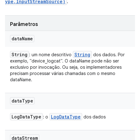
ype,InputStreamSource)
.
Parâmetros
data
Name
String
String
: um nome descritivo
dos dados. Por
exemplo, "device_logcat". O dataName pode não ser
exclusivo por invocação. Ou seja, os implementadores
precisam processar várias chamadas com o mesmo
dataName.
data
Type
Log
Data
Type
Log
Data
Type
: o
dos dados
data
Stream