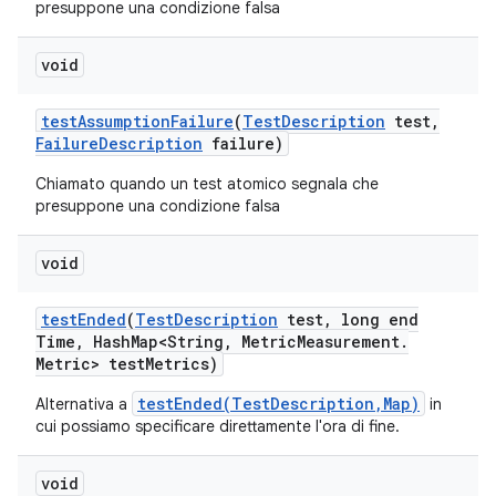
presuppone una condizione falsa
void
test
Assumption
Failure
(
Test
Description
test
,
Failure
Description
failure)
Chiamato quando un test atomico segnala che
presuppone una condizione falsa
void
test
Ended
(
Test
Description
test
,
long end
Time
,
Hash
Map<String
,
Metric
Measurement
.
Metric> test
Metrics)
testEnded(TestDescription,Map)
Alternativa a
in
cui possiamo specificare direttamente l'ora di fine.
void