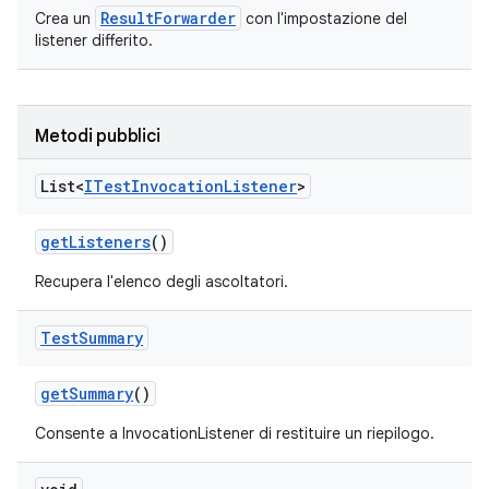
ResultForwarder
Crea un
con l'impostazione del
listener differito.
Metodi pubblici
List<
ITest
Invocation
Listener
>
get
Listeners
()
Recupera l'elenco degli ascoltatori.
Test
Summary
get
Summary
()
Consente a InvocationListener di restituire un riepilogo.