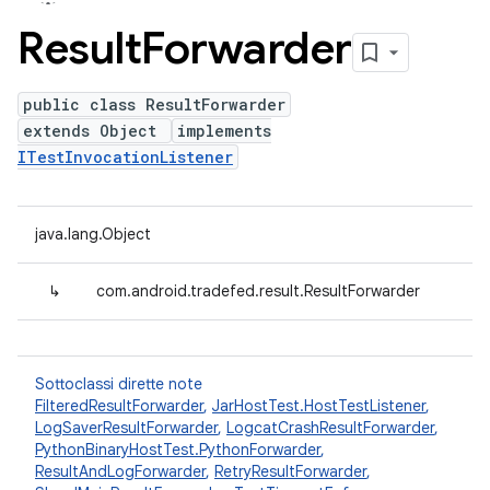
Result
Forwarder
public class ResultForwarder
extends Object
implements
ITestInvocationListener
java.lang.Object
↳
com.android.tradefed.result.ResultForwarder
Sottoclassi dirette note
FilteredResultForwarder
,
JarHostTest.HostTestListener
,
LogSaverResultForwarder
,
LogcatCrashResultForwarder
,
PythonBinaryHostTest.PythonForwarder
,
ResultAndLogForwarder
,
RetryResultForwarder
,