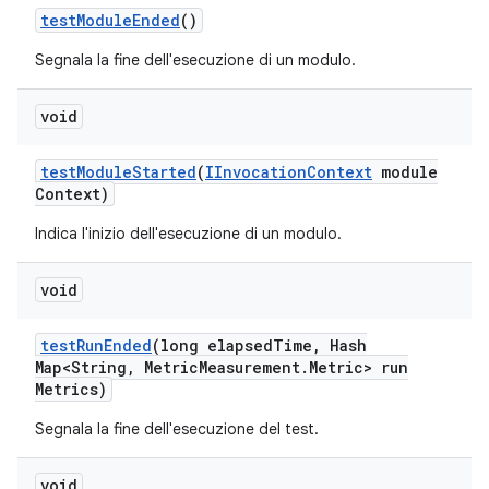
test
Module
Ended
()
Segnala la fine dell'esecuzione di un modulo.
void
test
Module
Started
(
IInvocation
Context
module
Context)
Indica l'inizio dell'esecuzione di un modulo.
void
test
Run
Ended
(long elapsed
Time
,
Hash
Map<String
,
Metric
Measurement
.
Metric> run
Metrics)
Segnala la fine dell'esecuzione del test.
void