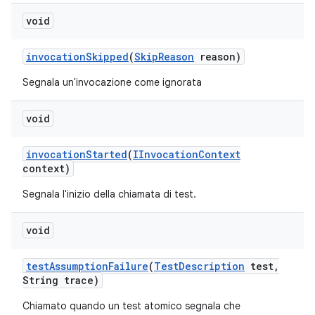
void
invocation
Skipped
(
Skip
Reason
reason)
Segnala un'invocazione come ignorata
void
invocation
Started
(
IInvocation
Context
context)
Segnala l'inizio della chiamata di test.
void
test
Assumption
Failure
(
Test
Description
test
,
String trace)
Chiamato quando un test atomico segnala che