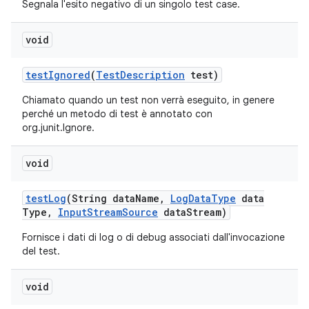
Segnala l'esito negativo di un singolo test case.
void
test
Ignored
(
Test
Description
test)
Chiamato quando un test non verrà eseguito, in genere
perché un metodo di test è annotato con
org.junit.Ignore.
void
test
Log
(String data
Name
,
Log
Data
Type
data
Type
,
Input
Stream
Source
data
Stream)
Fornisce i dati di log o di debug associati dall'invocazione
del test.
void