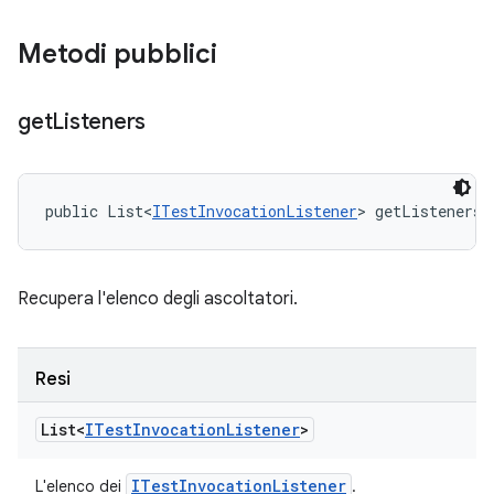
Metodi pubblici
get
Listeners
public List<
ITestInvocationListener
> getListeners 
Recupera l'elenco degli ascoltatori.
Resi
List<
ITest
Invocation
Listener
>
ITest
Invocation
Listener
L'elenco dei
.