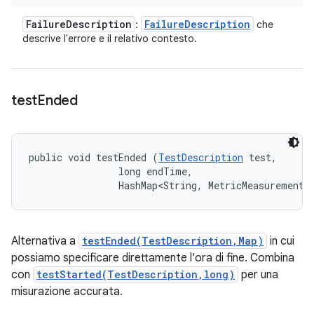
Failure
Description
Failure
Description
:
che
descrive l'errore e il relativo contesto.
test
Ended
public void testEnded (
TestDescription
 test, 

                long endTime, 

                HashMap<String, MetricMeasurement.
Alternativa a
testEnded(TestDescription,Map)
in cui
possiamo specificare direttamente l'ora di fine. Combina
con
testStarted(TestDescription,long)
per una
misurazione accurata.