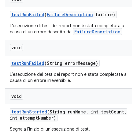
test
Run
Failed
(
Failure
Description
failure)
L'esecuzione di test dei report non è stata completata a
FailureDescription
causa di un errore descritto da
.
void
test
Run
Failed
(String error
Message)
L'esecuzione del test dei report non è stata completata a
causa di un errore irreversibile.
void
test
Run
Started
(String run
Name
,
int test
Count
,
int attempt
Number)
Segnala l'inizio di un'esecuzione di test.