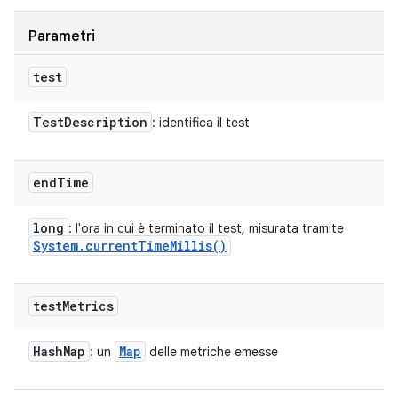
Parametri
test
Test
Description
: identifica il test
end
Time
long
: l'ora in cui è terminato il test, misurata tramite
System
.
current
Time
Millis(
)
test
Metrics
Hash
Map
Map
: un
delle metriche emesse