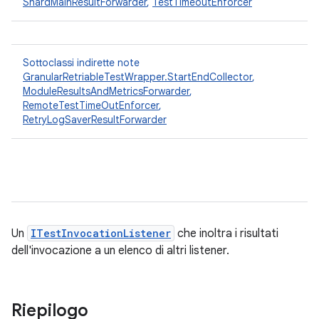
ShardMainResultForwarder
,
TestTimeoutEnforcer
Sottoclassi indirette note
GranularRetriableTestWrapper.StartEndCollector
,
ModuleResultsAndMetricsForwarder
,
RemoteTestTimeOutEnforcer
,
RetryLogSaverResultForwarder
Un
ITestInvocationListener
che inoltra i risultati
dell'invocazione a un elenco di altri listener.
Riepilogo