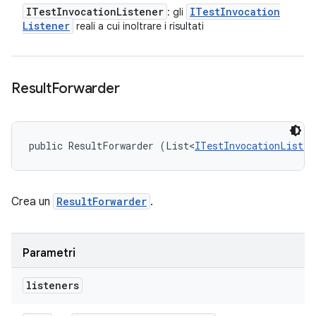
ITest
Invocation
Listener
ITest
Invocation
: gli
Listener
reali a cui inoltrare i risultati
Result
Forwarder
public ResultForwarder (List<
ITestInvocationListen
Crea un
ResultForwarder
.
Parametri
listeners