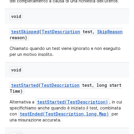
del completamento a causa di una richiesta dell'utente.
void
test
Skipped
(
Test
Description
test
,
Skip
Reason
reason)
Chiamato quando un test viene ignorato e non eseguito
per un motivo insolito.
void
test
Started
(
Test
Description
test
,
long start
Time)
testStarted(TestDescription)
Alternativa a
, in cui
specifichiamo anche quando è iniziato il test, combinata
testEnded(TestDescription,long,Map)
con
per
una misurazione accurata.