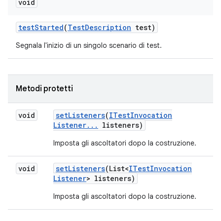
void
test
Started
(
Test
Description
test)
Segnala l'inizio di un singolo scenario di test.
Metodi protetti
void
set
Listeners
(
ITest
Invocation
Listener
.
.
.
listeners)
Imposta gli ascoltatori dopo la costruzione.
void
set
Listeners
(List<
ITest
Invocation
Listener
> listeners)
Imposta gli ascoltatori dopo la costruzione.