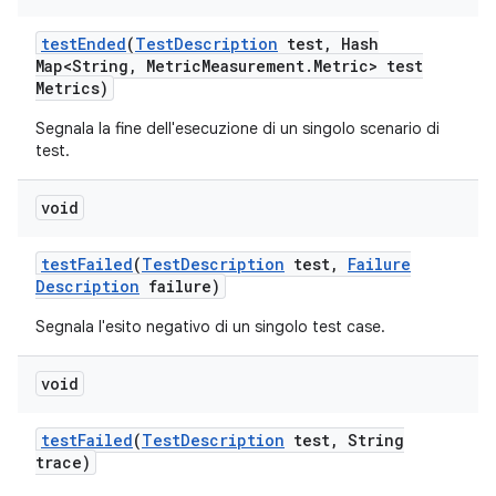
test
Ended
(
Test
Description
test
,
Hash
Map<String
,
Metric
Measurement
.
Metric> test
Metrics)
Segnala la fine dell'esecuzione di un singolo scenario di
test.
void
test
Failed
(
Test
Description
test
,
Failure
Description
failure)
Segnala l'esito negativo di un singolo test case.
void
test
Failed
(
Test
Description
test
,
String
trace)