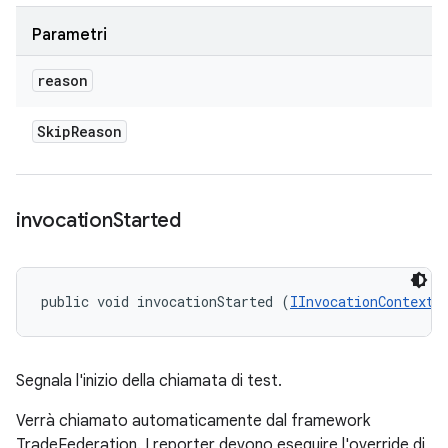
Parametri
reason
Skip
Reason
invocation
Started
public void invocationStarted (
IInvocationContext
 
Segnala l'inizio della chiamata di test.
Verrà chiamato automaticamente dal framework
TradeFederation. I reporter devono eseguire l'override di