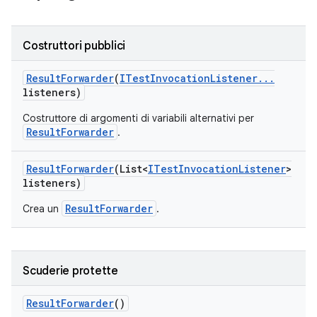
Costruttori pubblici
Result
Forwarder
(
ITest
Invocation
Listener
.
.
.
listeners)
Costruttore di argomenti di variabili alternativi per
ResultForwarder
.
Result
Forwarder
(List<
ITest
Invocation
Listener
>
listeners)
ResultForwarder
Crea un
.
Scuderie protette
Result
Forwarder
()