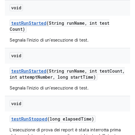
void
test
Run
Started
(String run
Name
,
int test
Count)
Segnala l'inizio di un'esecuzione di test.
void
test
Run
Started
(String run
Name
,
int test
Count
,
int attempt
Number
,
long start
Time)
Segnala l'inizio di un'esecuzione di test.
void
test
Run
Stopped
(long elapsed
Time)
L'esecuzione di prova dei report è stata interrotta prima