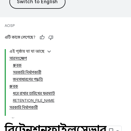
AOSP
এটি কাজে লেগেছে?
এই পৃষ্ঠায় যা যা আছে
সারসংক্ষেপ
ধ্রুবক
সরকারি নির্মাণকারী
জনসাধারণের পদ্ধতি
ধ্রুবক
ধরে রাখার তারিখের ফরম্যাট
RETENTION_FILE_NAME
সরকারি নির্মাণকারী
রিটেনশনফাইলসেভার