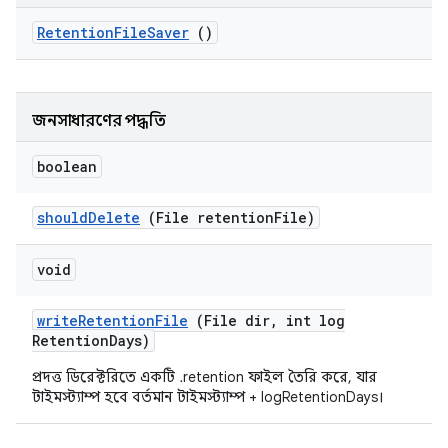
Retention
File
Saver
()
জনসাধারণের পদ্ধতি
boolean
should
Delete
(File retention
File)
void
write
Retention
File
(File dir
,
int log
Retention
Days)
প্রদত্ত ডিরেক্টরিতে একটি .retention ফাইল তৈরি করে, যার
টাইমস্ট্যাম্প হবে বর্তমান টাইমস্ট্যাম্প + logRetentionDays।