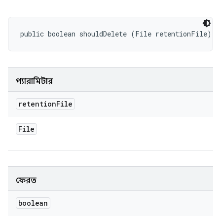
public boolean shouldDelete (File retentionFile)
প্যারামিটার
retention
File
File
ফেরত
boolean