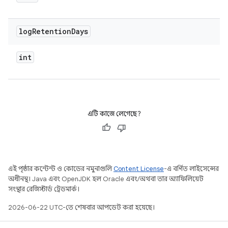
log
Retention
Days
int
এটি কাজে লেগেছে?
এই পৃষ্ঠার কন্টেন্ট ও কোডের নমুনাগুলি
Content License
-এ বর্ণিত লাইসেন্সের
অধীনস্থ। Java এবং OpenJDK হল Oracle এবং/অথবা তার অ্যাফিলিয়েট
সংস্থার রেজিস্টার্ড ট্রেডমার্ক।
2026-06-22 UTC-তে শেষবার আপডেট করা হয়েছে।