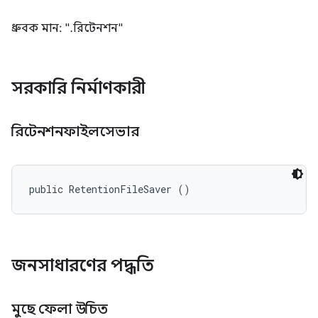
ধ্রুবক মান: ".রিটেনশন"
সরকারি নির্মাণকারী
রিটেনশনফাইলসেভার
public RetentionFileSaver ()
জনসাধারণের পদ্ধতি
মুছে ফেলা উচিত