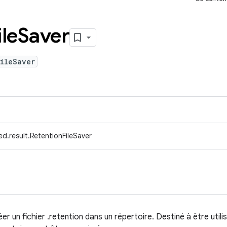
ile
Saver
FileSaver
d.result.RetentionFileSaver
r un fichier .retention dans un répertoire. Destiné à être utili