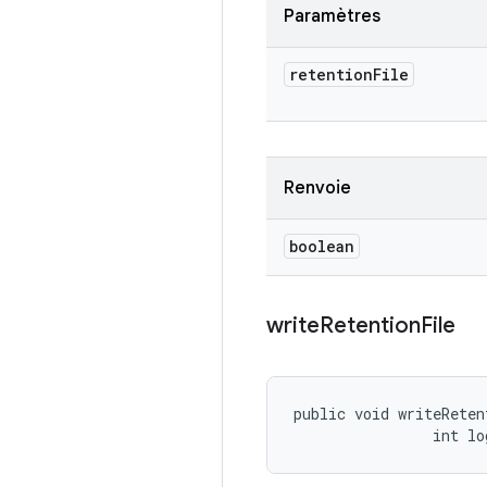
Paramètres
retention
File
Renvoie
boolean
write
Retention
File
public void writeReten
                int lo