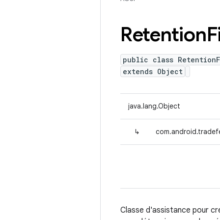
Retention
F
public class Retention
extends Object
java.lang.Object
↳
com.android.tradefe
Classe d'assistance pour crée