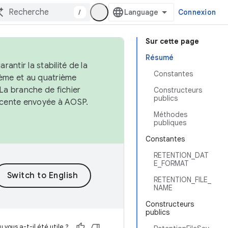
/
Connexion
Sur cette page
Résumé
antir la stabilité de la
Constantes
ème et au quatrième
 La branche de fichier
Constructeurs
publics
récente envoyée à AOSP.
Méthodes
publiques
Constantes
RETENTION_DAT
E_FORMAT
RETENTION_FILE_
NAME
Constructeurs
publics
 vous a-t-il été utile ?