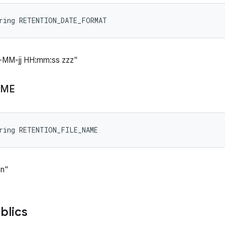
tring RETENTION_DATE_FORMAT
a-MM-jj HH:mm:ss zzz"
AME
tring RETENTION_FILE_NAME
on"
blics