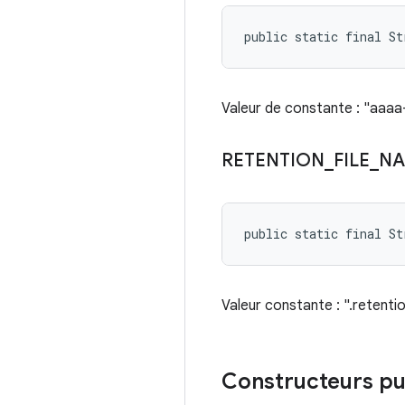
public static final S
Valeur de constante : "aaa
RETENTION
_
FILE
_
N
public static final S
Valeur constante : ".retenti
Constructeurs pu