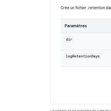
Crée un fichier .retention d
Paramètres
dir
log
Retention
Days
Le contenu et les exemples de code de c