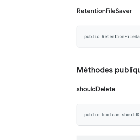
Retention
File
Saver
public RetentionFileS
Méthodes publiq
should
Delete
public boolean shouldD