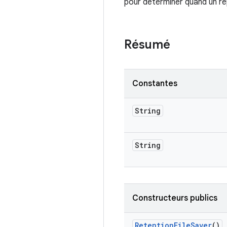
pour déterminer quand un ré
Résumé
Constantes
String
String
Constructeurs publics
Retention
File
Saver
()