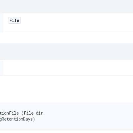
File
tionFile (File dir, 

gRetentionDays)