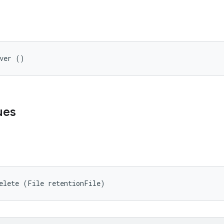
aver ()
ues
elete (File retentionFile)