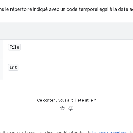
ans le répertoire indiqué avec un code temporel égal à la date 
File
int
Ce contenu vous a-t-il été utile ?
ette page sont soumis aux licences décrites dans la
Licence de contenu
. 