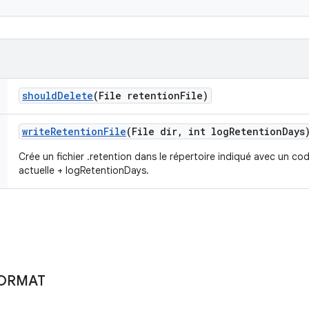
should
Delete
(File retention
File)
write
Retention
File
(File dir
,
int log
Retention
Days
Crée un fichier .retention dans le répertoire indiqué avec un co
actuelle + logRetentionDays.
ORMAT