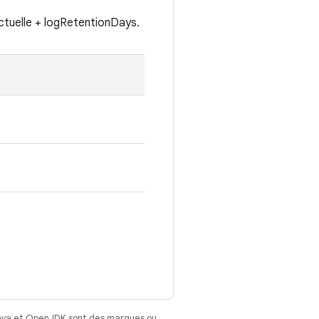
actuelle + logRetentionDays.
Java et OpenJDK sont des marques ou