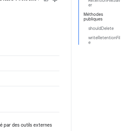
RetentionFileSav
er
Méthodes
publiques
shouldDelete
writeRetentionFil
e
sé par des outils externes