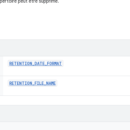
pertoire peut être supprimé.
RETENTION
_
DATE
_
FORMAT
RETENTION
_
FILE
_
NAME