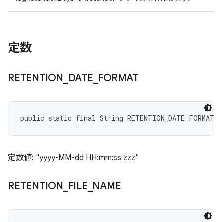
定数
RETENTION
_
DATE
_
FORMAT
public static final String RETENTION_DATE_FORMAT
定数値: "yyyy-MM-dd HH:mm:ss zzz"
RETENTION
_
FILE
_
NAME