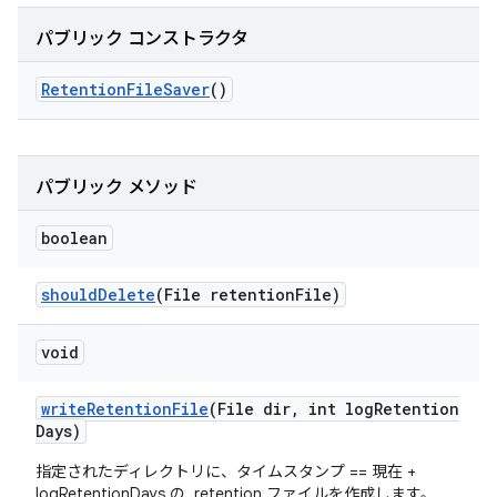
パブリック コンストラクタ
Retention
File
Saver
()
パブリック メソッド
boolean
should
Delete
(File retention
File)
void
write
Retention
File
(File dir
,
int log
Retention
Days)
指定されたディレクトリに、タイムスタンプ == 現在 +
logRetentionDays の .retention ファイルを作成します。