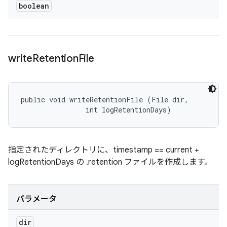
boolean
write
Retention
File
public void writeRetentionFile (File dir, 

                int logRetentionDays)
指定されたディレクトリに、timestamp == current +
logRetentionDays の .retention ファイルを作成します。
パラメータ
dir