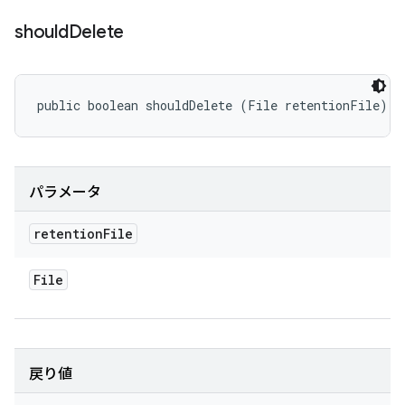
should
Delete
public boolean shouldDelete (File retentionFile)
パラメータ
retention
File
File
戻り値