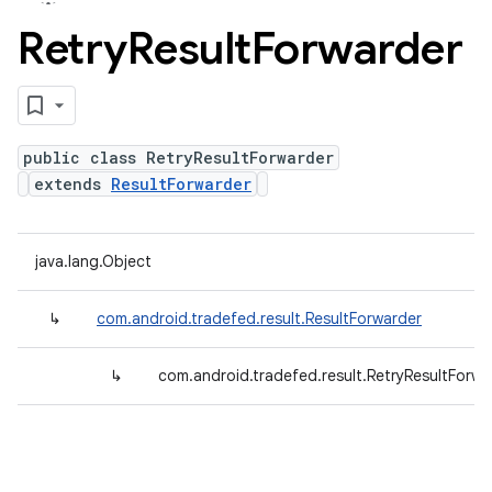
Retry
Result
Forwarder
public class RetryResultForwarder
extends
ResultForwarder
java.lang.Object
↳
com.android.tradefed.result.ResultForwarder
↳
com.android.tradefed.result.RetryResultForwa