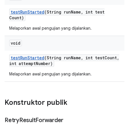
test
Run
Started
(String run
Name
,
int test
Count)
Melaporkan awal pengujian yang dijalankan.
void
test
Run
Started
(String run
Name
,
int test
Count
,
int attempt
Number)
Melaporkan awal pengujian yang dijalankan.
Konstruktor publik
Retry
Result
Forwarder