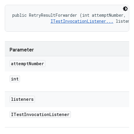
public RetryResultForwarder (int attemptNumber, 

ITestInvocationListener...
 listene
Parameter
attempt
Number
int
listeners
ITest
Invocation
Listener