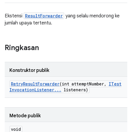
Ekstensi
ResultForwarder
yang selalu mendorong ke
jumlah upaya tertentu.
Ringkasan
Konstruktor publik
Retry
Result
Forwarder
(int attempt
Number
,
ITest
Invocation
Listener
.
.
.
listeners)
Metode publik
void