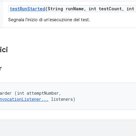
test
Run
Started
(String run
Name
,
int test
Count
,
int 
Segnala l'inizio di un'esecuzione del test.
ici
r
arder (int attemptNumber, 

nvocationListener...
 listeners)