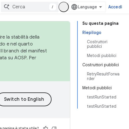
/
Accedi
Su questa pagina
Riepilogo
e la stabilità della
Costruttori
do e nel quarto
pubblici
 Il branch del manifest
Metodi pubblici
cata su AOSP. Per
Costruttori pubblici
RetryResultForwa
rder
Metodi pubblici
testRunStarted
testRunStarted
 pagina è stata utile?