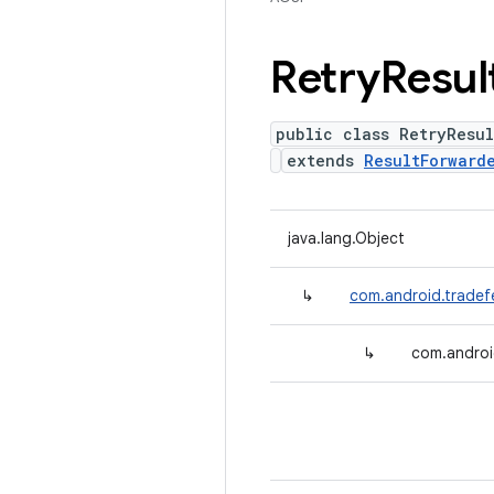
Retry
Resul
public class RetryResul
extends
ResultForward
java.lang.Object
↳
com.android.tradefe
↳
com.androi