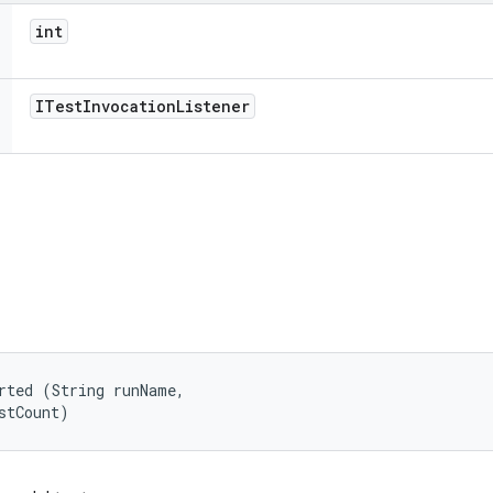
int
ITest
Invocation
Listener
rted (String runName, 

stCount)