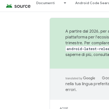
Documenti
Android Code Sear
A partire dal 2026, per a
piattaforma per l'ecos
trimestre. Per compilare
android-latest-rele
saperne di più, consult
Goo
nella tua lingua preferi
errori.
AOSP