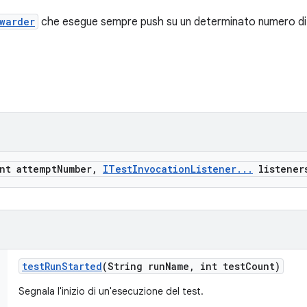
warder
che esegue sempre push su un determinato numero di 
nt attempt
Number
,
ITest
Invocation
Listener
.
.
.
listener
test
Run
Started
(String run
Name
,
int test
Count)
Segnala l'inizio di un'esecuzione del test.