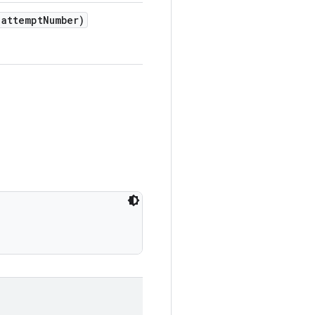
attempt
Number)