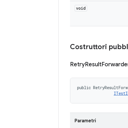
void
Costruttori pubbl
Retry
Result
Forwarde
public RetryResultForw
ITestI
Parametri