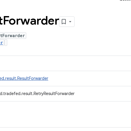
t
Forwarder
tForwarder
er
d.result.ResultForwarder
d.tradefed.result.RetryResultForwarder