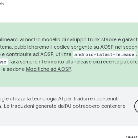
ch
llinearci al nostro modello di sviluppo trunk stabile e garantir
istema, pubblicheremo il codice sorgente su AOSP nel secon
 e contribuire ad AOSP, utilizza
android-latest-release
.
ase
farà sempre riferimento alla release più recente pubbli
a la sezione
Modifiche ad AOSP
.
gle utilizza la tecnologia AI per tradurre i contenuti
ta. Le traduzioni generate dall'AI potrebbero contenere
Questa