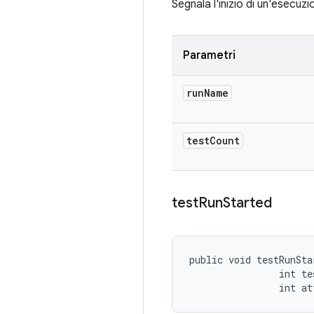
Segnala l'inizio di un'esecuzi
Parametri
run
Name
test
Count
test
Run
Started
public void testRunSta
                int te
                int at