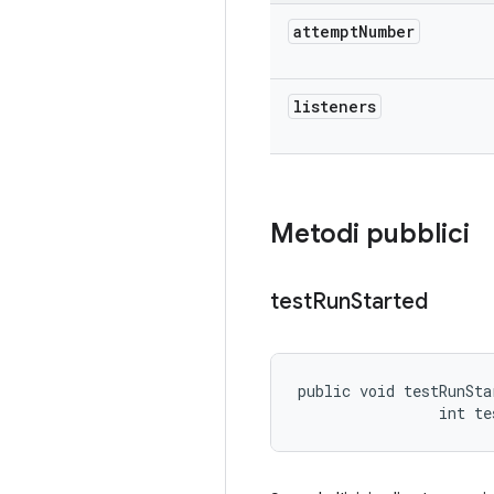
attempt
Number
listeners
Metodi pubblici
test
Run
Started
public void testRunSta
                int te