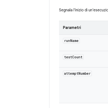
Segnala l'inizio di un'esecuzi
Parametri
run
Name
test
Count
attempt
Number