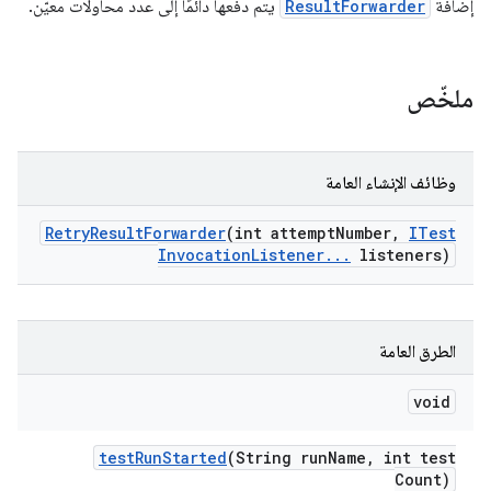
إضافة
ResultForwarder
يتم دفعها دائمًا إلى عدد محاولات معيّن.
ملخّص
وظائف الإنشاء العامة
Retry
Result
Forwarder
(int attempt
Number
,
ITest
Invocation
Listener
.
.
.
listeners)
الطرق العامة
void
test
Run
Started
(String run
Name
,
int test
Count)