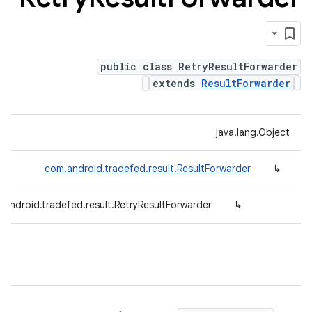
public class RetryResultForwarder
extends
ResultForwarder
java.lang.Object
com.android.tradefed.result.ResultForwarder
↳
.android.tradefed.result.RetryResultForwarder
↳