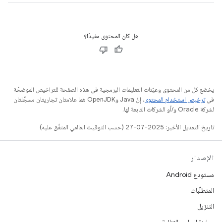
هل كان المحتوى مفيدًا؟
يخضع كل من المحتوى وعيّنات التعليمات البرمجية في هذه الصفحة للتراخيص الموضحّة
في
ترخيص استخدام المحتوى
. إنّ Java وOpenJDK هما علامتان تجاريتان مسجَّلتان
لشركة Oracle و/أو الشركات التابعة لها.
تاريخ التعديل الأخير: 2025-07-27 (حسب التوقيت العالمي المتفَّق عليه)
الإصدار
مستودع Android
المتطلّبات
التنزيل