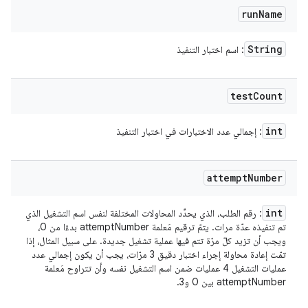
run
Name
String
: اسم اختبار التنفيذ
test
Count
int
: إجمالي عدد الاختبارات في اختبار التنفيذ
attempt
Number
int
: رقم الطلب، الذي يحدِّد المحاولات المختلفة لنفس اسم التشغيل الذي
تم تنفيذه عدّة مرات. يتمّ ترقيم مَعلمة attemptNumber بدءًا من 0،
ويجب أن تزيد كلّ مرّة تتم فيها عملية تشغيل جديدة. على سبيل المثال، إذا
تمّت إعادة محاولة إجراء اختبار دقيق 3 مرّات، يجب أن يكون إجمالي عدد
عمليات التشغيل 4 عمليات ضمن اسم التشغيل نفسه وأن تتراوح مَعلمة
attemptNumber بين 0 و3.