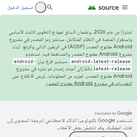
تسجيل الدخول
اعتبارًا من عام 2026، ولضمان اتّساق نموذج التطوير الثابت الأساسي
واستقرار المنصة في النظام المتكامل، سننشر رمز المصدر في مشروع
Android مفتوح المصدر (AOSP) في الربعَين الثاني والرابع. لبناء
مشروع Android مفتوح المصدر والمساهمة فيه، استخدِم
android-latest-release
. سيشير فرع بيان
android-
latest-release
دائمًا إلى أحدث إصدار تم نشره في مشروع
Android مفتوح المصدر. لمزيد من المعلومات، يُرجى الاطّلاع على
التغييرات في مشروع Android مفتوح المصدر
.
تستخدم Google تكنولوجيا الذكاء الاصطناعي لترجمة المحتوى إلى
لغتك المفضّلة، وقد تتضمّن بعض الأخطاء.