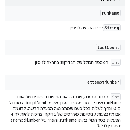
run
Name
String
: שם ההרצה לניסיון
test
Count
int
: המספר הכולל של הבדיקות בהרצה לניסיון
attempt
Number
int
: מספר הזמנה, שמזהה את הניסיונות השונים של אותו
runName שירוצו כמה פעמים. הערך של attemptNumber מתחיל
ב-0 וצריך לעלות בכל פעם שמתבצעה הפעלה חדשה. לדוגמה,
אם מתבצעות 3 ניסיונות מפורטים של בדיקה, צריכות להיות לה 4
הפעלות בסך הכול באותו runName, והערך של attemptNumber
יהיה בין 0 ל-3.