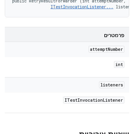
public RetryResultForwarder (int attemptNumber, 

ITestInvocationListener...
 listene
פרמטרים
attempt
Number
int
listeners
ITest
Invocation
Listener