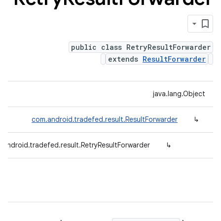
public class RetryResultForwarder
extends
ResultForwarder
java.lang.Object
com.android.tradefed.result.ResultForwarder
↳
.android.tradefed.result.RetryResultForwarder
↳