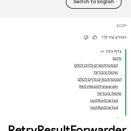
AOSP
המידע עזר לך?
בדף הזה
סיכום
קונסטרוקטורים גלויים לכולם
שיטות ציבוריות
קונסטרוקטורים גלויים לכולם
RetryResultForwarder
שיטות ציבוריות
testRunStarted
testRunStarted
Retry
Result
Forwarder