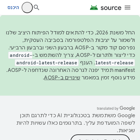
היכנס
החל משנת 2026, כדי להתאים למודל הפיתוח היציב שלנו
ולשמור על יציבות הפלטפורמה בסביבה העסקית,
נפרסם קוד מקור ב-AOSP ברבעון השני וברבעון הרביעי.
כדי ליצור ולתרום ל-AOSP, צריך להשתמש ב-
android-
latest-release
. הענף
android-latest-release
manifest תמיד יפנה לגרסה האחרונה שנדחפה ל-AOSP.
מידע נוסף זמין במאמר
שינויים ב-AOSP
.
‫Google משתמשת בטכנולוגיית AI כדי לתרגם תוכן
לשפה המועדפת עליך. בתרגומים כאלו עשויות להיות
שגיאות.