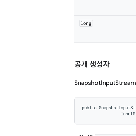
long
공개 생성자
Snapshot
Input
Stream
public SnapshotInputSt
                InputS