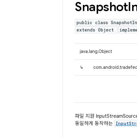
Snapshot
I
public class SnapshotI
extends Object
implem
java.lang.Object
↳
com.android.tradefe
파일 지원 InputStreamSou
동일하게 동작하는
InputStr