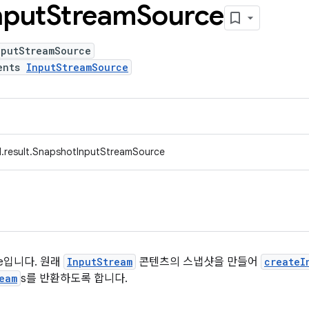
nput
Stream
Source
nputStreamSource
ents
InputStreamSource
d.result.SnapshotInputStreamSource
rce입니다. 원래
InputStream
콘텐츠의 스냅샷을 만들어
createI
eam
s를 반환하도록 합니다.