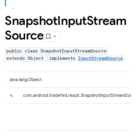
Snapshot
Input
Stream
Source
public class SnapshotInputStreamSource
extends Object
implements
InputStreamSource
java.lang.Object
↳
com.android.tradefed.result.SnapshotInputStreamSour