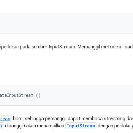
iperlukan pada sumber InputStream. Memanggil metode ini pa
eateInputStream ()
tream
baru, sehingga pemanggil dapat membaca streaming dari
)
dipanggil) akan menampilkan
InputStream
dengan perilaku y