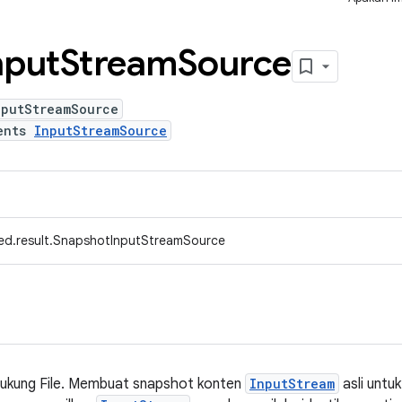
nput
Stream
Source
nputStreamSource
ents
InputStreamSource
ed.result.SnapshotInputStreamSource
ukung File. Membuat snapshot konten
InputStream
asli unt