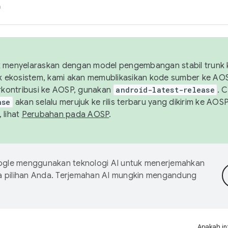
h
uk menyelaraskan dengan model pengembangan stabil trunk
tuk ekosistem, kami akan memublikasikan kode sumber ke A
kontribusi ke AOSP, gunakan
android-latest-release
. 
ase
akan selalu merujuk ke rilis terbaru yang dikirim ke AO
 lihat
Perubahan pada AOSP
.
gle menggunakan teknologi AI untuk menerjemahkan
a pilihan Anda. Terjemahan AI mungkin mengandung
Apakah in