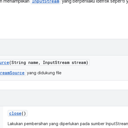
n menampilkan
InputStream
yang berperilaku identik seperti 
urce
(String name
,
Input
Stream stream)
treamSource
yang didukung file
close
()
Lakukan pembersihan yang diperlukan pada sumber InputStream