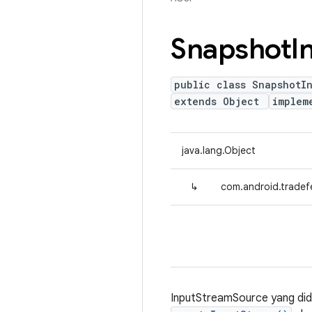
Snapshot
I
public class SnapshotI
extends Object
implem
java.lang.Object
↳
com.android.tradef
InputStreamSource yang did