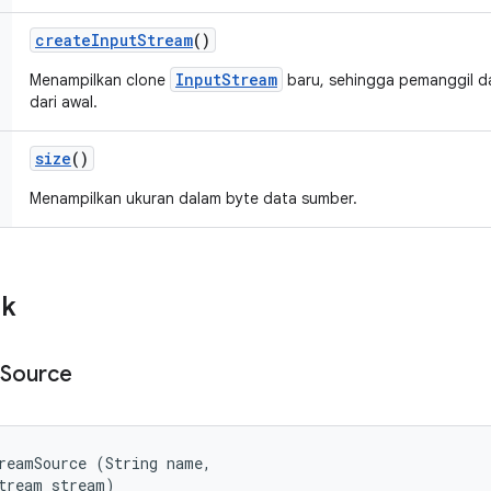
create
Input
Stream
()
InputStream
Menampilkan clone
baru, sehingga pemanggil 
dari awal.
size
()
Menampilkan ukuran dalam byte data sumber.
ik
Source
reamSource (String name, 

tream stream)