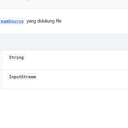
reamSource
yang didukung file
String
Input
Stream