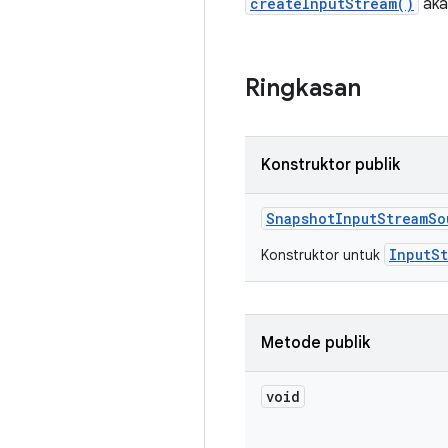
createInputStream()
aka
Ringkasan
Konstruktor publik
Snapshot
Input
Stream
So
InputS
Konstruktor untuk
Metode publik
void