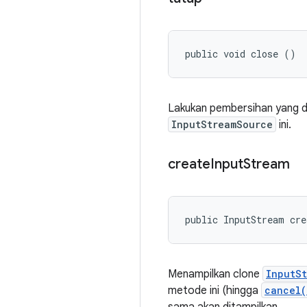
public void close ()
Lakukan pembersihan yang d
InputStreamSource
ini.
create
Input
Stream
public InputStream cr
Menampilkan clone
InputS
metode ini (hingga
cancel(