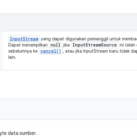
Input
Stream
yang dapat digunakan pemanggil untuk membac
null
Input
Stream
Source
Dapat menampilkan
jika
ini telah
cancel(
)
sebelumnya ke
, atau jika InputStream baru tidak d
lain.
yte data sumber.