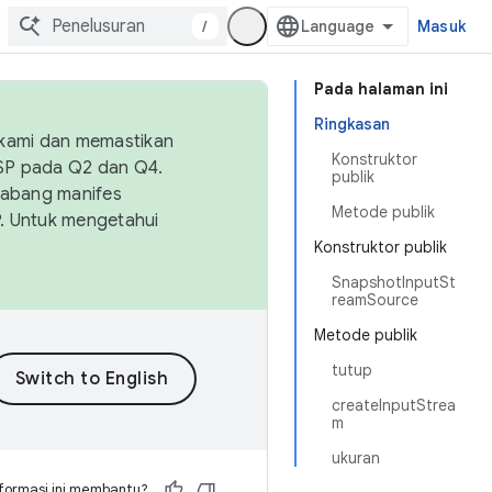
/
Masuk
Pada halaman ini
Ringkasan
 kami dan memastikan
Konstruktor
OSP pada Q2 dan Q4.
publik
Cabang manifes
Metode publik
SP. Untuk mengetahui
Konstruktor publik
SnapshotInputSt
reamSource
Metode publik
tutup
createInputStrea
m
ukuran
formasi ini membantu?