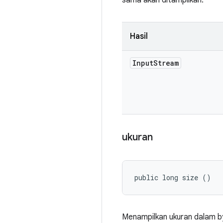
sama akan ditampilkan.
Hasil
Input
Stream
ukuran
public long size ()
Menampilkan ukuran dalam b