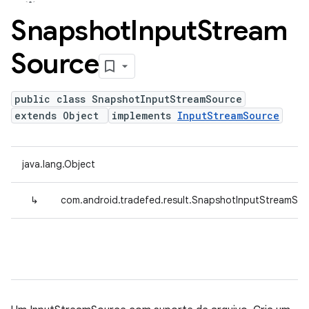
Snapshot
Input
Stream
Source
public class SnapshotInputStreamSource
extends Object
implements
InputStreamSource
java.lang.Object
↳
com.android.tradefed.result.SnapshotInputStreamSo