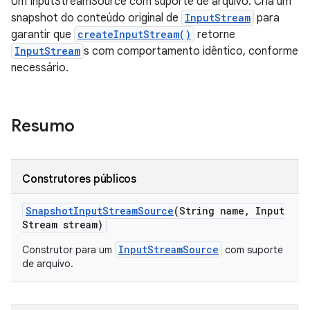
Um InputStreamSource com suporte de arquivo. Cria um
snapshot do conteúdo original de
InputStream
para
garantir que
createInputStream()
retorne
InputStream
s com comportamento idêntico, conforme
necessário.
Resumo
Construtores públicos
Snapshot
Input
Stream
Source
(String name
,
Input
Stream stream)
InputStreamSource
Construtor para um
com suporte
de arquivo.