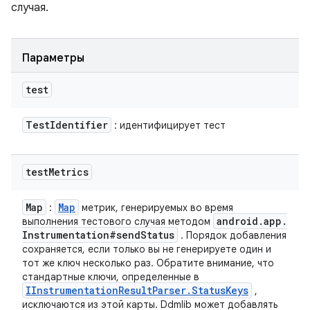
случая.
Параметры
test
Test
Identifier
: идентифицирует тест
test
Metrics
Map
Map
:
метрик, генерируемых во время
android
.
app
.
выполнения тестового случая методом
Instrumentation#send
Status
. Порядок добавления
сохраняется, если только вы не генерируете один и
тот же ключ несколько раз. Обратите внимание, что
стандартные ключи, определенные в
IInstrumentation
Result
Parser
.
Status
Keys
,
исключаются из этой карты. Ddmlib может добавлять