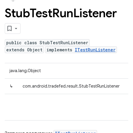
Stub
Test
Run
Listener
public class StubTestRunListener
extends Object
implements
ITestRunListener
java.lang.Object
↳
com.android.tradefed.result.StubTestRunListener