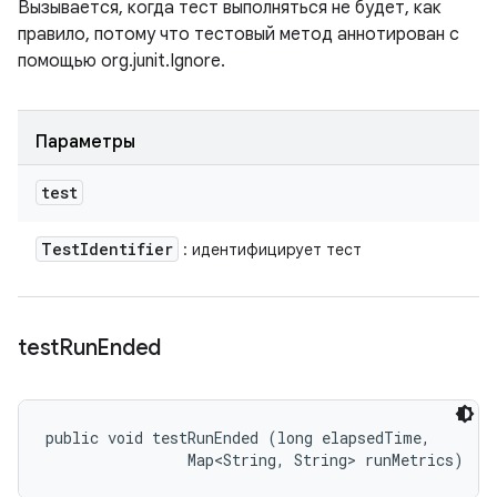
Вызывается, когда тест выполняться не будет, как
правило, потому что тестовый метод аннотирован с
помощью org.junit.Ignore.
Параметры
test
Test
Identifier
: идентифицирует тест
test
Run
Ended
public void testRunEnded (long elapsedTime, 

                Map<String, String> runMetrics)