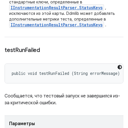
стандартные ключи, определенные в
IInstrumentation
Result
Parser
.
Status
Keys
,
исключаются из этой карты. Ddmlib может добавлять
дополнительные метрики теста, определенные в
IInstrumentation
Result
Parser
.
Status
Keys
.
test
Run
Failed
public void testRunFailed (String errorMessage)
Сообщается, что тестовый запуск не завершился из-
за критической ошибки.
Параметры