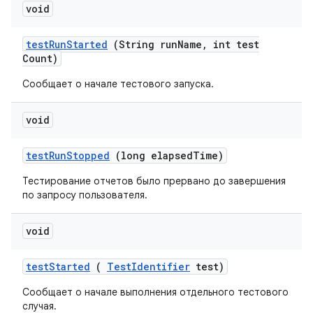
void
test
Run
Started
(String run
Name
,
int test
Count)
Сообщает о начале тестового запуска.
void
test
Run
Stopped
(long elapsed
Time)
Тестирование отчетов было прервано до завершения
по запросу пользователя.
void
test
Started
(
Test
Identifier
test)
Сообщает о начале выполнения отдельного тестового
случая.