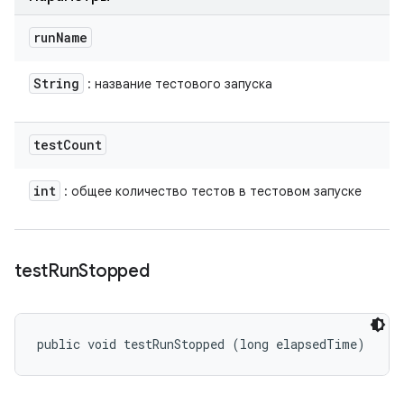
run
Name
String
: название тестового запуска
test
Count
int
: общее количество тестов в тестовом запуске
test
Run
Stopped
public void testRunStopped (long elapsedTime)