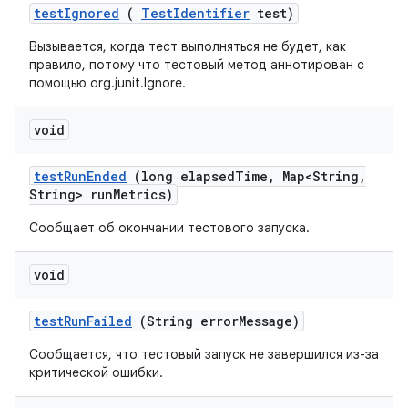
test
Ignored
(
Test
Identifier
test)
Вызывается, когда тест выполняться не будет, как
правило, потому что тестовый метод аннотирован с
помощью org.junit.Ignore.
void
test
Run
Ended
(long elapsed
Time
,
Map<String
,
String> run
Metrics)
Сообщает об окончании тестового запуска.
void
test
Run
Failed
(String error
Message)
Сообщается, что тестовый запуск не завершился из-за
критической ошибки.