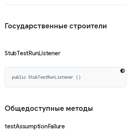
Государственные строители
Stub
Test
Run
Listener
public StubTestRunListener ()
Общедоступные методы
test
Assumption
Failure