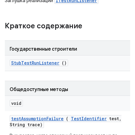
Заглушка реализации
ITestRunListener
Краткое содержание
Государственные строители
Stub
Test
Run
Listener
()
Общедоступные методы
void
test
Assumption
Failure
(
Test
Identifier
test
,
String trace)