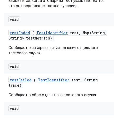
Вызывается, когда атомарный тест указывает на то,
что он предполагает ложное условие.
void
test
Ended
(
Test
Identifier
test
,
Map<String
,
String> test
Metrics)
Сообщает о завершении выполнения отдельного
тестового случая.
void
test
Failed
(
Test
Identifier
test
,
String
trace)
Сообщает о сбое отдельного тестового случая.
void