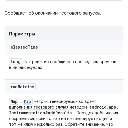
Сообщает об окончании тестового запуска.
Параметры
elapsed
Time
long
: устройство сообщило о прошедшем времени
в миллисекундах
run
Metrics
Map
Map
:
метрик, генерируемых во время
android
.
app
.
выполнения тестового случая методом
Instrumentation#add
Results
. Порядок добавления
сохраняется, если только вы не генерируете один и
тот же ключ несколько раз. Обратите внимание, что