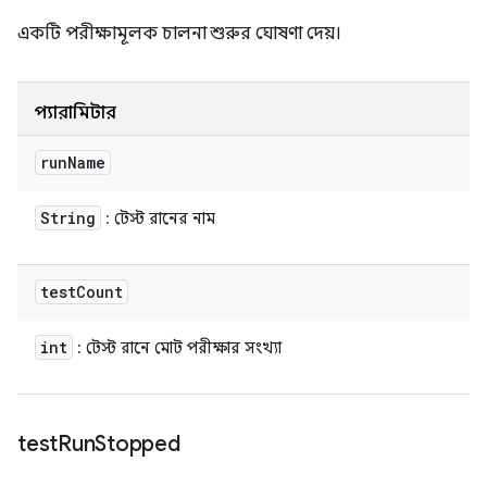
একটি পরীক্ষামূলক চালনা শুরুর ঘোষণা দেয়।
প্যারামিটার
run
Name
String
: টেস্ট রানের নাম
test
Count
int
: টেস্ট রানে মোট পরীক্ষার সংখ্যা
test
Run
Stopped