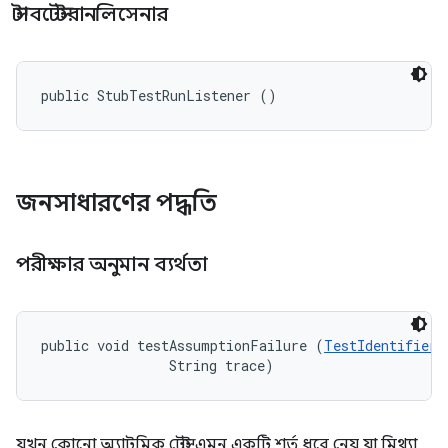
স্টাবটেস্টরানলিসেনার
public StubTestRunListener ()
জনসাধারণের পদ্ধতি
পরীক্ষার অনুমান ব্যর্থতা
public void testAssumptionFailure (
TestIdentifier
 
                String trace)
যখন কোনো অ্যাটমিক টেস্ট এমন একটি শর্ত ধরে নেয় যা মিথ্যা,