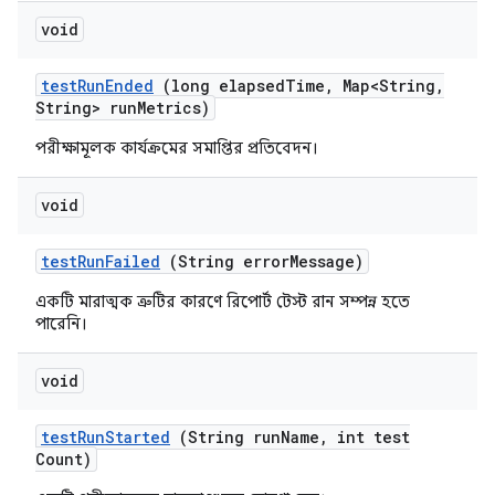
void
test
Run
Ended
(long elapsed
Time
,
Map<String
,
String> run
Metrics)
পরীক্ষামূলক কার্যক্রমের সমাপ্তির প্রতিবেদন।
void
test
Run
Failed
(String error
Message)
একটি মারাত্মক ত্রুটির কারণে রিপোর্ট টেস্ট রান সম্পন্ন হতে
পারেনি।
void
test
Run
Started
(String run
Name
,
int test
Count)