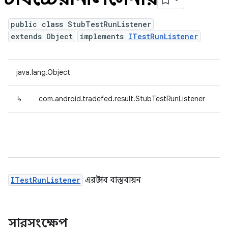
public class StubTestRunListener
extends Object
implements
ITestRunListener
java.lang.Object
↳
com.android.tradefed.result.StubTestRunListener
ITestRunListener
এর স্টাব বাস্তবায়ন
সারসংক্ষেপ