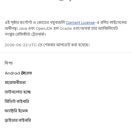
এই পৃষ্ঠার কন্টেন্ট ও কোডের নমুনাগুলি
Content License
-এ বর্ণিত লাইসেন্সের
অধীনস্থ। Java এবং OpenJDK হল Oracle এবং/অথবা তার অ্যাফিলিয়েট
সংস্থার রেজিস্টার্ড ট্রেডমার্ক।
2026-06-22 UTC-তে শেষবার আপডেট করা হয়েছে।
বিল্ড
Android স্টোরেজ
প্রয়োজনীয়তা
ডাউনলোড হচ্ছে
প্রিভিউ বাইনারি
ফ্যাক্টরি ইমেজ
ড্রাইভার বাইনারি