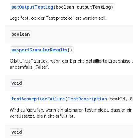
set
Output
Test
Log
(boolean output
Test
Log)
Legt fest, ob der Test protokolliert werden soll.
boolean
support
Granular
Results
()
Gibt „True“ zurück, wenn der Bericht detaillierte Ergebnisse un
andernfalls „False“.
void
test
Assumption
Failure
(
Test
Description
test
Id
,
Str
Wird aufgerufen, wenn ein atomarer Test meldet, dass er eine
voraussetzt, die nicht erfüllt ist.
void