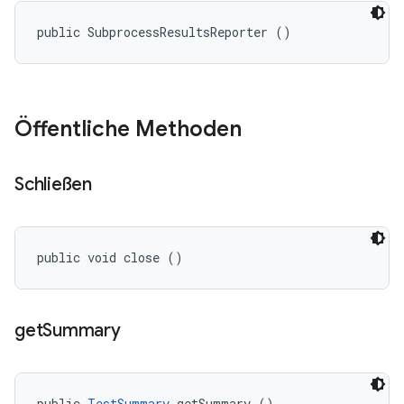
public SubprocessResultsReporter ()
Öffentliche Methoden
Schließen
public void close ()
get
Summary
public 
TestSummary
 getSummary ()