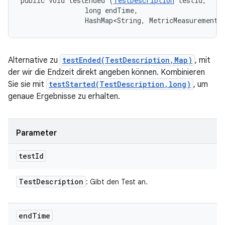
public void testEnded (
TestDescription
 testId, 

                long endTime, 

                HashMap<String, MetricMeasurement.
Alternative zu
testEnded(TestDescription,Map)
, mit
der wir die Endzeit direkt angeben können. Kombinieren
Sie sie mit
testStarted(TestDescription,long)
, um
genaue Ergebnisse zu erhalten.
Parameter
test
Id
Test
Description
: Gibt den Test an.
end
Time