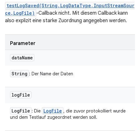
testLogSaved(String,LogDataType,InputStreamSour
ce,LogFile)
-Callback nicht. Mit diesem Callback kann
also explizit eine starke Zuordnung angegeben werden.
Parameter
data
Name
String
: Der Name der Daten
log
File
Log
File
Log
File
: Die
, die zuvor protokolliert wurde
und dem Testlauf zugeordnet werden soll.