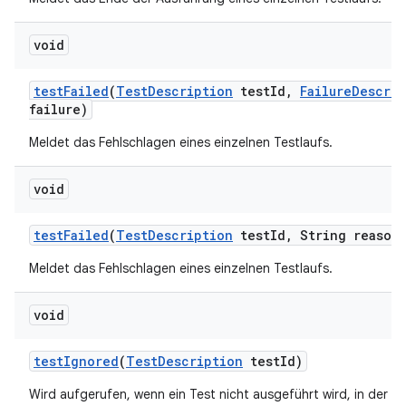
void
test
Failed
(
Test
Description
test
Id
,
Failure
Descrip
failure)
Meldet das Fehlschlagen eines einzelnen Testlaufs.
void
test
Failed
(
Test
Description
test
Id
,
String reason
Meldet das Fehlschlagen eines einzelnen Testlaufs.
void
test
Ignored
(
Test
Description
test
Id)
Wird aufgerufen, wenn ein Test nicht ausgeführt wird, in der Reg