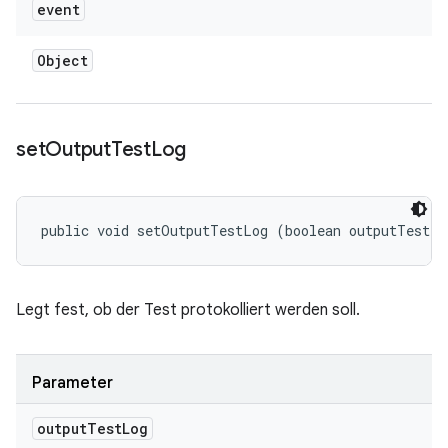
event
Object
set
Output
Test
Log
public void setOutputTestLog (boolean outputTestLo
Legt fest, ob der Test protokolliert werden soll.
Parameter
output
Test
Log