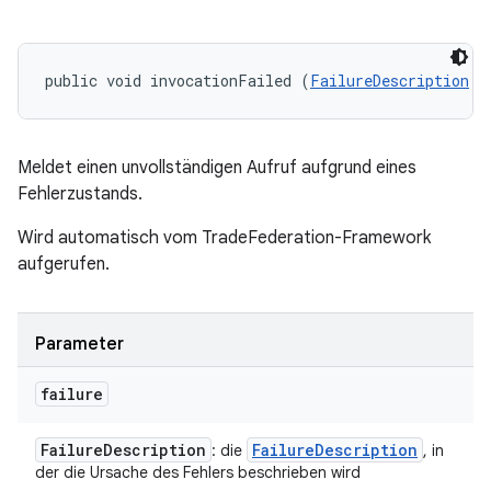
public void invocationFailed (
FailureDescription
 f
Meldet einen unvollständigen Aufruf aufgrund eines
Fehlerzustands.
Wird automatisch vom TradeFederation-Framework
aufgerufen.
Parameter
failure
Failure
Description
Failure
Description
: die
, in
der die Ursache des Fehlers beschrieben wird