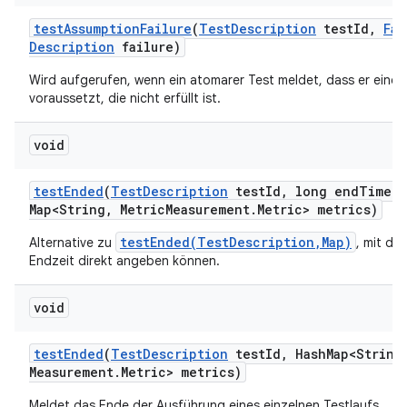
test
Assumption
Failure
(
Test
Description
test
Id
,
Fai
Description
failure)
Wird aufgerufen, wenn ein atomarer Test meldet, dass er eine
voraussetzt, die nicht erfüllt ist.
void
test
Ended
(
Test
Description
test
Id
,
long end
Time
,
Map<String
,
Metric
Measurement
.
Metric> metrics)
testEnded(TestDescription,Map)
Alternative zu
, mit der
Endzeit direkt angeben können.
void
test
Ended
(
Test
Description
test
Id
,
Hash
Map<String
Measurement
.
Metric> metrics)
Meldet das Ende der Ausführung eines einzelnen Testlaufs.