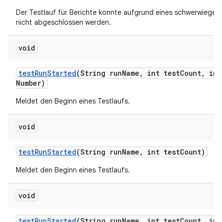
Der Testlauf für Berichte konnte aufgrund eines schwerwiegen
nicht abgeschlossen werden.
void
test
Run
Started
(String run
Name
,
int test
Count
,
int
Number)
Meldet den Beginn eines Testlaufs.
void
test
Run
Started
(String run
Name
,
int test
Count)
Meldet den Beginn eines Testlaufs.
void
test
Run
Started
(String run
Name
,
int test
Count
,
int