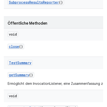
Subprocess
Results
Reporter
()
Öffentliche Methoden
void
close
()
Test
Summary
get
Summary
()
Ermöglicht dem InvocationListener, eine Zusammenfassung zu
void