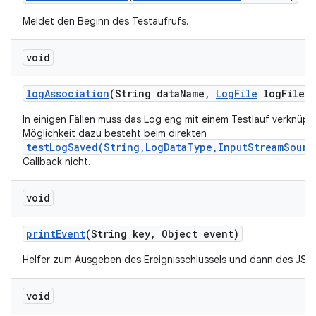
Meldet den Beginn des Testaufrufs.
void
log
Association
(String data
Name
,
Log
File
log
File)
In einigen Fällen muss das Log eng mit einem Testlauf verknüpft
Möglichkeit dazu besteht beim direkten
testLogSaved(String,LogDataType,InputStreamSourc
Callback nicht.
void
print
Event
(String key
,
Object event)
Helfer zum Ausgeben des Ereignisschlüssels und dann des JSO
void