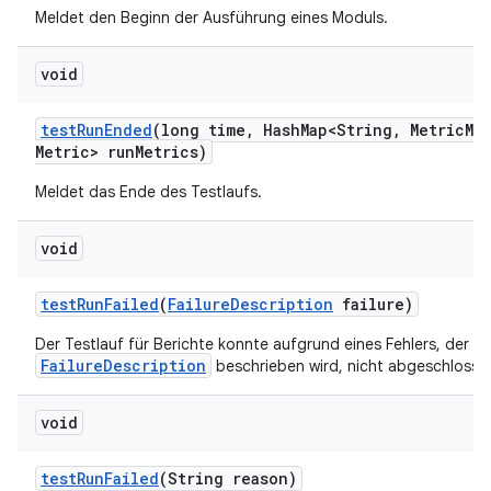
Meldet den Beginn der Ausführung eines Moduls.
void
test
Run
Ended
(long time
,
Hash
Map<String
,
Metric
Me
Metric> run
Metrics)
Meldet das Ende des Testlaufs.
void
test
Run
Failed
(
Failure
Description
failure)
Der Testlauf für Berichte konnte aufgrund eines Fehlers, der d
FailureDescription
beschrieben wird, nicht abgeschlosse
void
test
Run
Failed
(String reason)