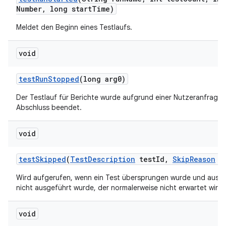
Number
,
long start
Time)
Meldet den Beginn eines Testlaufs.
void
test
Run
Stopped
(long arg0)
Der Testlauf für Berichte wurde aufgrund einer Nutzeranfrage
Abschluss beendet.
void
test
Skipped
(
Test
Description
test
Id
,
Skip
Reason
re
Wird aufgerufen, wenn ein Test übersprungen wurde und aus 
nicht ausgeführt wurde, der normalerweise nicht erwartet wird.
void