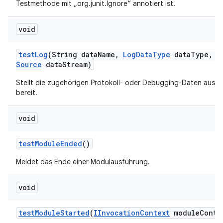
Testmethode mit „org.junit.Ignore“ annotiert ist.
void
test
Log
(String data
Name
,
Log
Data
Type
data
Type
,
I
Source
data
Stream)
Stellt die zugehörigen Protokoll- oder Debugging-Daten aus d
bereit.
void
test
Module
Ended
()
Meldet das Ende einer Modulausführung.
void
test
Module
Started
(
IInvocation
Context
module
Conte