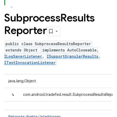
Subprocess
Results
Reporter
public class SubprocessResultsReporter
extends Object
implements AutoCloseable,
ILogSaverListener
,
ISupportGranularResults
,
ITestInvocationListener
java.lang.Object
↳
com.android.tradefed.result.SubprocessResultsReport
Bekannte direkte Unterklassen