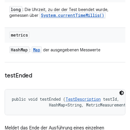
long
: Die Uhrzeit, zu der der Test beendet wurde,
System
.
current
Time
Millis(
)
gemessen über
metrics
Hash
Map
Map
:
der ausgegebenen Messwerte
test
Ended
public void testEnded (
TestDescription
 testId, 

                HashMap<String, MetricMeasurement.
Meldet das Ende der Ausführung eines einzelnen