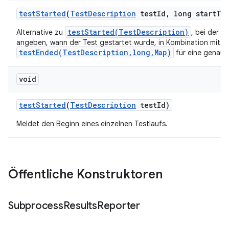
test
Started
(
Test
Description
test
Id
,
long start
Ti
testStarted(TestDescription)
Alternative zu
, bei der w
angeben, wann der Test gestartet wurde, in Kombination mit
testEnded(TestDescription,long,Map)
für eine genau
void
test
Started
(
Test
Description
test
Id)
Meldet den Beginn eines einzelnen Testlaufs.
Öffentliche Konstruktoren
Subprocess
Results
Reporter