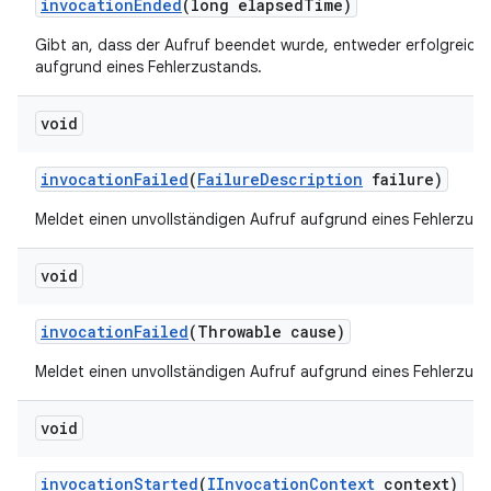
invocation
Ended
(long elapsed
Time)
Gibt an, dass der Aufruf beendet wurde, entweder erfolgreich
aufgrund eines Fehlerzustands.
void
invocation
Failed
(
Failure
Description
failure)
Meldet einen unvollständigen Aufruf aufgrund eines Fehlerzust
void
invocation
Failed
(Throwable cause)
Meldet einen unvollständigen Aufruf aufgrund eines Fehlerzust
void
invocation
Started
(
IInvocation
Context
context)