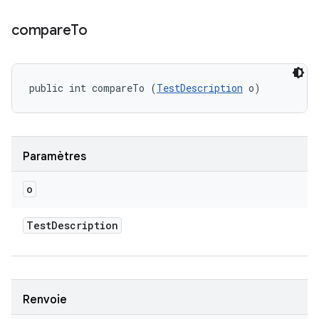
compare
To
public int compareTo (
TestDescription
 o)
Paramètres
o
Test
Description
Renvoie