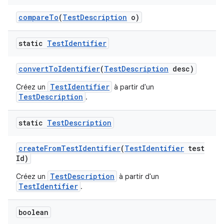
compare
To
(
Test
Description
o)
static
Test
Identifier
convert
To
Identifier
(
Test
Description
desc)
TestIdentifier
Créez un
à partir d'un
TestDescription
.
static
Test
Description
create
From
Test
Identifier
(
Test
Identifier
test
Id)
TestDescription
Créez un
à partir d'un
TestIdentifier
.
boolean