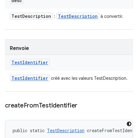
desc
Test
Description
Test
Description
:
à convertir.
Renvoie
Test
Identifier
Test
Identifier
créé avec les valeurs TestDescription.
create
From
Test
Identifier
public static 
TestDescription
 createFromTestIdenti