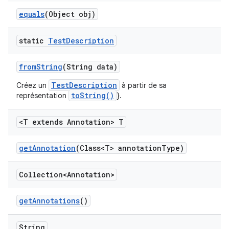
equals
(Object obj)
static
Test
Description
from
String
(String data)
TestDescription
Créez un
à partir de sa
toString()
représentation
}.
<T extends Annotation> T
get
Annotation
(Class<T> annotation
Type)
Collection<Annotation>
get
Annotations
()
String