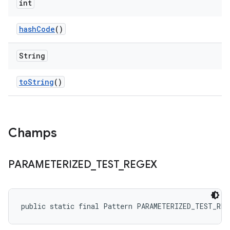
int
hash
Code
()
String
to
String
()
Champs
PARAMETERIZED
_
TEST
_
REGEX
public static final Pattern PARAMETERIZED_TEST_REG