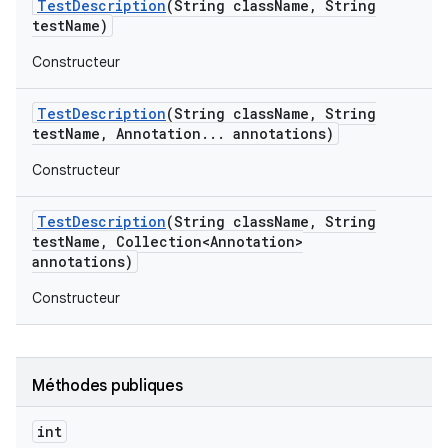
Test
Description
(String class
Name
,
String
test
Name)
Constructeur
Test
Description
(String class
Name
,
String
test
Name
,
Annotation
.
.
.
annotations)
Constructeur
Test
Description
(String class
Name
,
String
test
Name
,
Collection<Annotation>
annotations)
Constructeur
Méthodes publiques
int