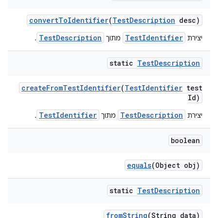
convert
To
Identifier
(
Test
Description
desc)
TestDescription
TestIdentifier
יצירת
מתוך
.
static
Test
Description
create
From
Test
Identifier
(
Test
Identifier
test
Id)
TestIdentifier
TestDescription
יצירת
מתוך
.
boolean
equals
(Object obj)
static
Test
Description
from
String
(String data)