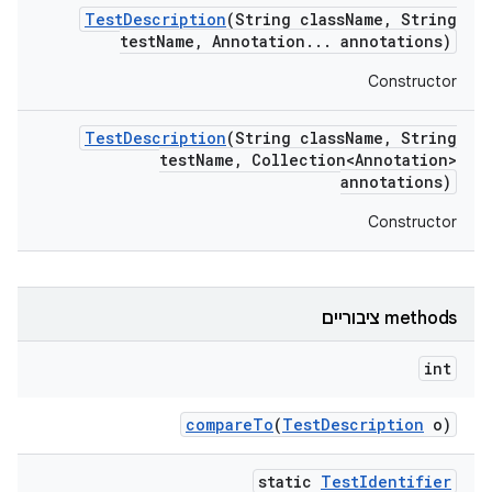
Test
Description
(String class
Name
,
String
test
Name
,
Annotation
.
.
.
annotations)
Constructor
Test
Description
(String class
Name
,
String
test
Name
,
Collection<Annotation>
annotations)
Constructor
‫methods ציבוריים
int
compare
To
(
Test
Description
o)
static
Test
Identifier