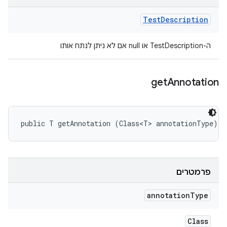
Test
Description
ה-TestDescription או null אם לא ניתן לנתח אותו
get
Annotation
public T getAnnotation (Class<T> annotationType)
פרמטרים
annotation
Type
Class