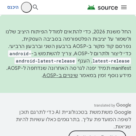
היכנס
החל משנת 2026, כדי להתאים למודל הפיתוח היציב שלנו
ולשמור על יציבות הפלטפורמה בסביבה העסקית,
נפרסם קוד מקור ב-AOSP ברבעון השני וברבעון הרביעי.
כדי ליצור ולתרום ל-AOSP, צריך להשתמש ב-
android-
latest-release
. הענף
android-latest-release
manifest תמיד יפנה לגרסה האחרונה שנדחפה ל-AOSP.
מידע נוסף זמין במאמר
שינויים ב-AOSP
.
‫Google משתמשת בטכנולוגיית AI כדי לתרגם תוכן
לשפה המועדפת עליך. בתרגומים כאלו עשויות להיות
שגיאות.