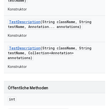
test
Name)
Konstruktor
Test
Description
(String class
Name
,
String
test
Name
,
Annotation
.
.
.
annotations)
Konstruktor
Test
Description
(String class
Name
,
String
test
Name
,
Collection<Annotation>
annotations)
Konstruktor
Öffentliche Methoden
int