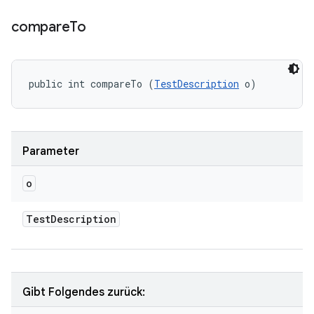
compare
To
public int compareTo (
TestDescription
 o)
Parameter
o
Test
Description
Gibt Folgendes zurück: