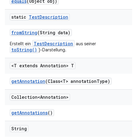
equals
(Object obj)
static
Test
Description
from
String
(String data)
TestDescription
Erstellt ein
aus seiner
toString()
}-Darstellung.
<T extends Annotation> T
get
Annotation
(Class<T> annotation
Type)
Collection<Annotation>
get
Annotations
()
String