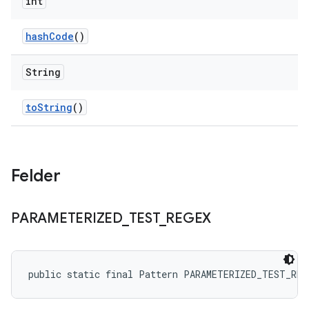
int
hash
Code
()
String
to
String
()
Felder
PARAMETERIZED
_
TEST
_
REGEX
public static final Pattern PARAMETERIZED_TEST_REG