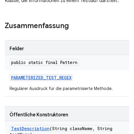
Klasse, die Informationen zu einem Testlauf darstellt.
Zusammenfassung
Felder
public static final Pattern
PARAMETERIZED
_
TEST
_
REGEX
Regulärer Ausdruck für die parametrisierte Methode.
Öffentliche Konstruktoren
Test
Description
(String class
Name
,
String