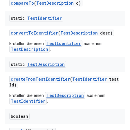
compare
To
(
Test
Description
o)
static
Test
Identifier
convert
To
Identifier
(
Test
Description
desc)
TestIdentifier
Erstellen Sie einen
aus einem
TestDescription
.
static
Test
Description
create
From
Test
Identifier
(
Test
Identifier
test
Id)
TestDescription
Erstellen Sie einen
aus einem
TestIdentifier
.
boolean