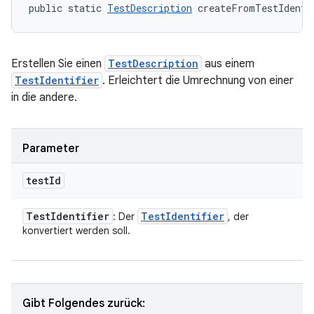
public static 
TestDescription
 createFromTestIdenti
Erstellen Sie einen
TestDescription
aus einem
TestIdentifier
. Erleichtert die Umrechnung von einer
in die andere.
Parameter
test
Id
Test
Identifier
Test
Identifier
: Der
, der
konvertiert werden soll.
Gibt Folgendes zurück: