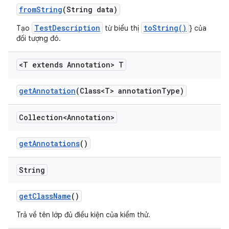
from
String
(String data)
TestDescription
toString()
Tạo
từ biểu thị
} của
đối tượng đó.
<T extends Annotation> T
get
Annotation
(Class<T> annotation
Type)
Collection<Annotation>
get
Annotations
()
String
get
Class
Name
()
Trả về tên lớp đủ điều kiện của kiểm thử.