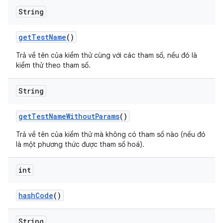
String
get
Test
Name
()
Trả về tên của kiểm thử cùng với các tham số, nếu đó là
kiểm thử theo tham số.
String
get
Test
Name
Without
Params
()
Trả về tên của kiểm thử mà không có tham số nào (nếu đó
là một phương thức được tham số hoá).
int
hash
Code
()
String