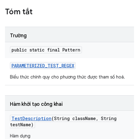
Tóm tắt
Trường
public static final Pattern
PARAMETERIZED
_
TEST
_
REGEX
Biểu thức chính quy cho phương thức được tham số hoá.
Hàm khởi tạo công khai
Test
Description
(String class
Name
,
String
test
Name)
Hàm dựng