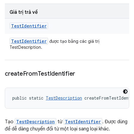
Giá trị trả về
Test
Identifier
Test
Identifier
được tạo bằng các giá trị
TestDescription.
create
From
Test
Identifier
public static 
TestDescription
 createFromTestIdenti
Tạo
TestDescription
từ
TestIdentifier
. Được dùng
để dễ dàng chuyển đổi từ một loại sang loại khác.