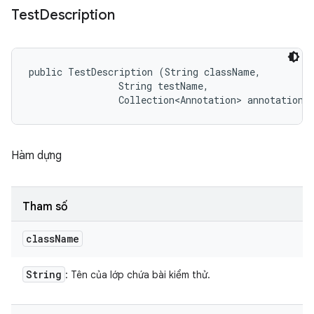
Test
Description
public TestDescription (String className, 

                String testName, 

                Collection<Annotation> annotations
Hàm dựng
Tham số
class
Name
String
: Tên của lớp chứa bài kiểm thử.