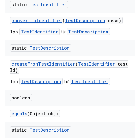
static
Test
Identifier
convert
To
Identifier
(
Test
Description
desc)
TestIdentifier
TestDescription
Tạo
từ
.
static
Test
Description
create
From
Test
Identifier
(
Test
Identifier
test
Id)
TestDescription
TestIdentifier
Tạo
từ
.
boolean
equals
(Object obj)
static
Test
Description