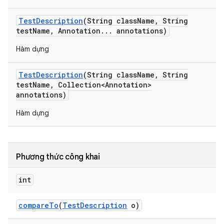
Test
Description
(String class
Name
,
String
test
Name
,
Annotation
.
.
.
annotations)
Hàm dựng
Test
Description
(String class
Name
,
String
test
Name
,
Collection<Annotation>
annotations)
Hàm dựng
Phương thức công khai
int
compare
To
(
Test
Description
o)