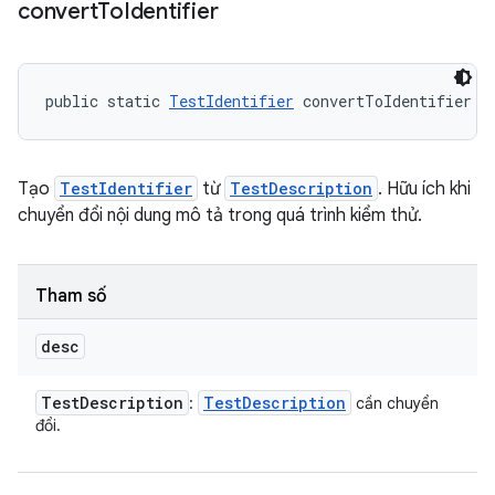
convert
To
Identifier
public static 
TestIdentifier
 convertToIdentifier (
Tạo
TestIdentifier
từ
TestDescription
. Hữu ích khi
chuyển đổi nội dung mô tả trong quá trình kiểm thử.
Tham số
desc
Test
Description
Test
Description
:
cần chuyển
đổi.