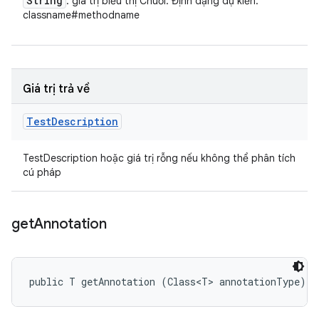
String
: giá trị biểu thị Chuỗi. Định dạng dự kiến:
classname#methodname
Giá trị trả về
Test
Description
TestDescription hoặc giá trị rỗng nếu không thể phân tích
cú pháp
get
Annotation
public T getAnnotation (Class<T> annotationType)