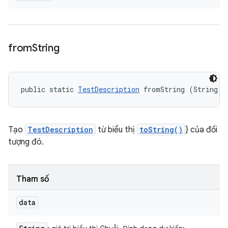
from
String
public static 
TestDescription
 fromString (String d
Tạo
TestDescription
từ biểu thị
toString()
} của đối
tượng đó.
Tham số
data