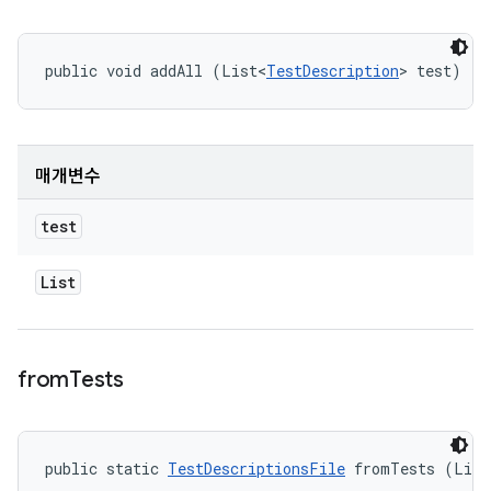
public void addAll (List<
TestDescription
> test)
매개변수
test
List
from
Tests
public static 
TestDescriptionsFile
 fromTests (List