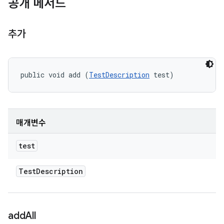
공개 메서드
추가
public void add (
TestDescription
 test)
매개변수
test
Test
Description
add
All