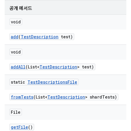
공개 메서드
void
add
(
Test
Description
test)
void
add
All
(List<
Test
Description
> test)
static
Test
Descriptions
File
from
Tests
(List<
Test
Description
> shard
Tests)
File
get
File
()