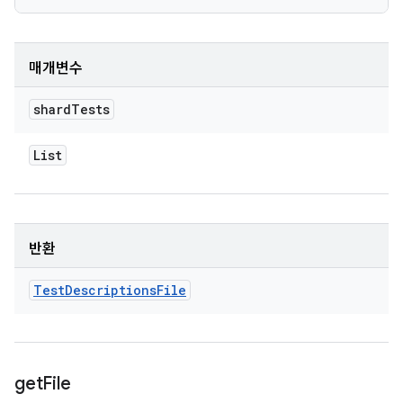
매개변수
shard
Tests
List
반환
Test
Descriptions
File
get
File