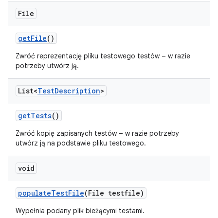
File
get
File
()
Zwróć reprezentację pliku testowego testów – w razie
potrzeby utwórz ją.
List<
Test
Description
>
get
Tests
()
Zwróć kopię zapisanych testów – w razie potrzeby
utwórz ją na podstawie pliku testowego.
void
populate
Test
File
(File testfile)
Wypełnia podany plik bieżącymi testami.