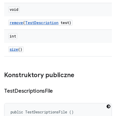
void
remove
(
Test
Description
test)
int
size
()
Konstruktory publiczne
Test
Descriptions
File
public TestDescriptionsFile ()