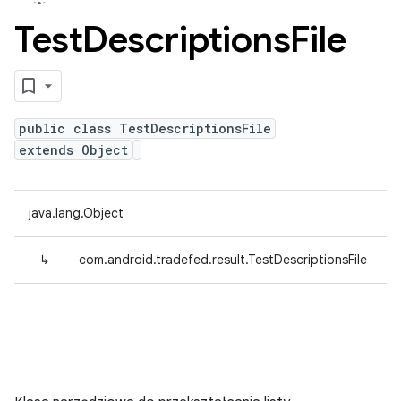
Test
Descriptions
File
public class TestDescriptionsFile
extends Object
java.lang.Object
↳
com.android.tradefed.result.TestDescriptionsFile