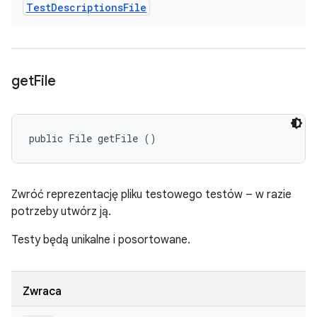
Test
Descriptions
File
get
File
public File getFile ()
Zwróć reprezentację pliku testowego testów – w razie
potrzeby utwórz ją.
Testy będą unikalne i posortowane.
Zwraca