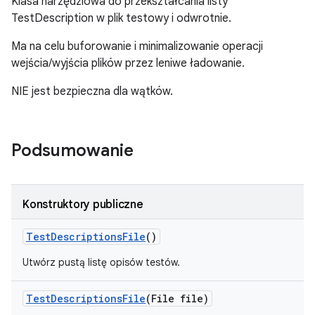
Klasa narzędziowa do przekształcania listy
TestDescription w plik testowy i odwrotnie.
Ma na celu buforowanie i minimalizowanie operacji
wejścia/wyjścia plików przez leniwe ładowanie.
NIE jest bezpieczna dla wątków.
Podsumowanie
Konstruktory publiczne
Test
Descriptions
File
()
Utwórz pustą listę opisów testów.
Test
Descriptions
File
(File file)