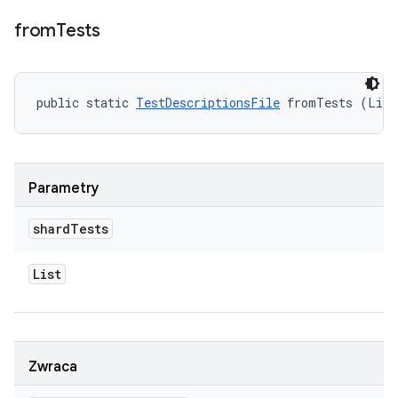
from
Tests
public static 
TestDescriptionsFile
 fromTests (List
Parametry
shard
Tests
List
Zwraca