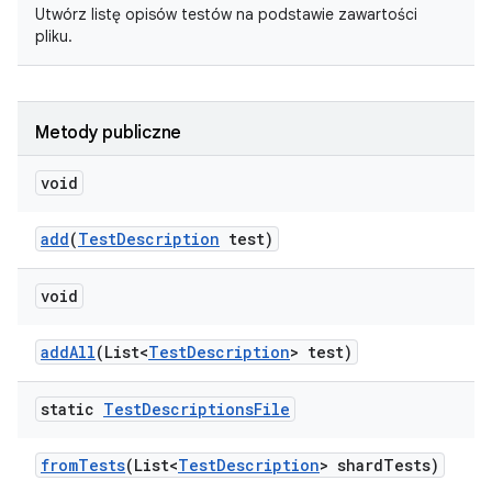
Utwórz listę opisów testów na podstawie zawartości
pliku.
Metody publiczne
void
add
(
Test
Description
test)
void
add
All
(List<
Test
Description
> test)
static
Test
Descriptions
File
from
Tests
(List<
Test
Description
> shard
Tests)