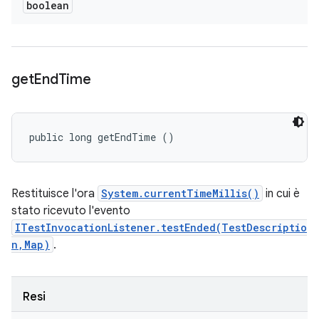
boolean
get
End
Time
public long getEndTime ()
Restituisce l'ora
System.currentTimeMillis()
in cui è
stato ricevuto l'evento
ITestInvocationListener.testEnded(TestDescriptio
n,Map)
.
Resi