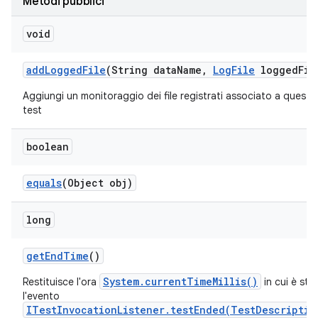
Metodi pubblici
void
add
Logged
File
(String data
Name
,
Log
File
logged
Fil
Aggiungi un monitoraggio dei file registrati associato a questo
test
boolean
equals
(Object obj)
long
get
End
Time
()
System.currentTimeMillis()
Restituisce l'ora
in cui è sta
l'evento
ITestInvocationListener.testEnded(TestDescriptio