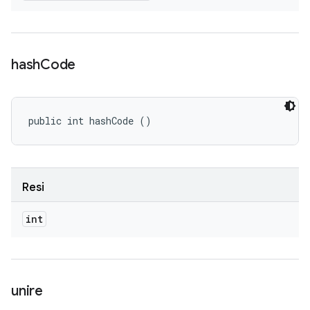
hash
Code
public int hashCode ()
Resi
int
unire