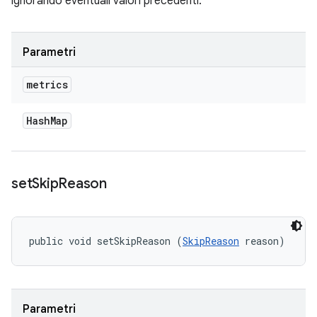
ignorando eventuali valori precedenti.
Parametri
metrics
Hash
Map
set
Skip
Reason
public void setSkipReason (
SkipReason
 reason)
Parametri