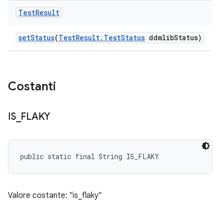
Test
Result
set
Status
(
Test
Result
.
Test
Status
ddmlib
Status)
Costanti
IS
_
FLAKY
public static final String IS_FLAKY
Valore costante: "is_flaky"