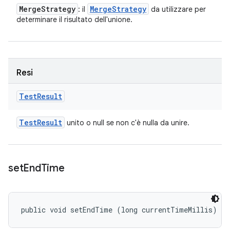
Merge
Strategy
Merge
Strategy
: il
da utilizzare per
determinare il risultato dell'unione.
Resi
Test
Result
Test
Result
unito o null se non c'è nulla da unire.
set
End
Time
public void setEndTime (long currentTimeMillis)