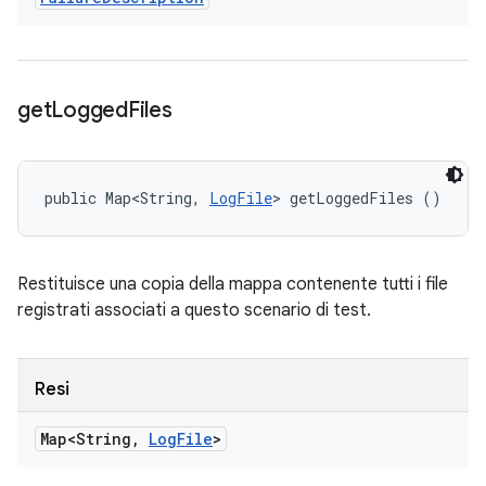
get
Logged
Files
public Map<String, 
LogFile
> getLoggedFiles ()
Restituisce una copia della mappa contenente tutti i file
registrati associati a questo scenario di test.
Resi
Map<String
,
Log
File
>