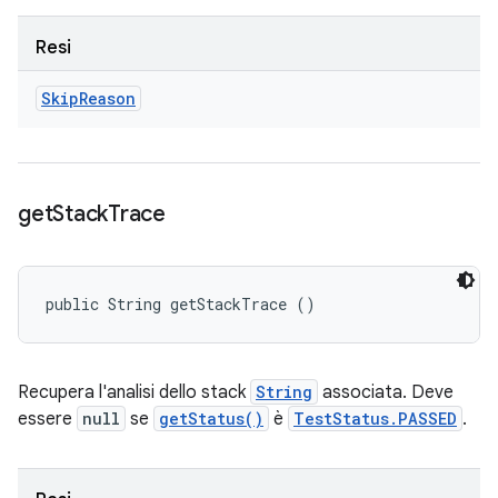
Resi
Skip
Reason
get
Stack
Trace
public String getStackTrace ()
Recupera l'analisi dello stack
String
associata. Deve
essere
null
se
getStatus()
è
TestStatus.PASSED
.