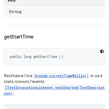
Resi
String
get
Start
Time
public long getStartTime ()
Restituisce l'ora
System.currentTimeMillis()
in cui è
stato ricevuto l'evento
ITestInvocationListener.testStarted(TestDescript
ion)
.