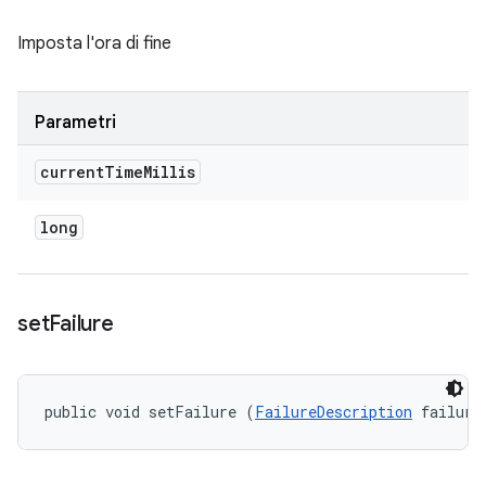
Imposta l'ora di fine
Parametri
current
Time
Millis
long
set
Failure
public void setFailure (
FailureDescription
 failure