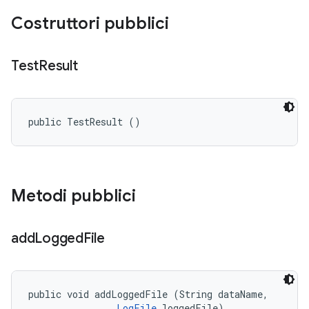
Costruttori pubblici
Test
Result
public TestResult ()
Metodi pubblici
add
Logged
File
public void addLoggedFile (String dataName, 

LogFile
 loggedFile)