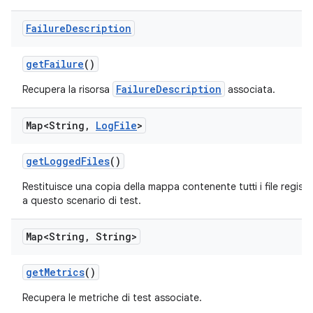
Failure
Description
get
Failure
()
FailureDescription
Recupera la risorsa
associata.
Map<String
,
Log
File
>
get
Logged
Files
()
Restituisce una copia della mappa contenente tutti i file registr
a questo scenario di test.
Map<String
,
String>
get
Metrics
()
Recupera le metriche di test associate.