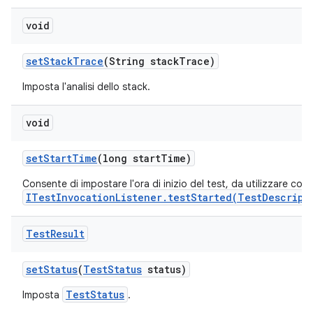
void
set
Stack
Trace
(String stack
Trace)
Imposta l'analisi dello stack.
void
set
Start
Time
(long start
Time)
Consente di impostare l'ora di inizio del test, da utilizzare con
ITestInvocationListener.testStarted(TestDescript
Test
Result
set
Status
(
Test
Status
status)
TestStatus
Imposta
.