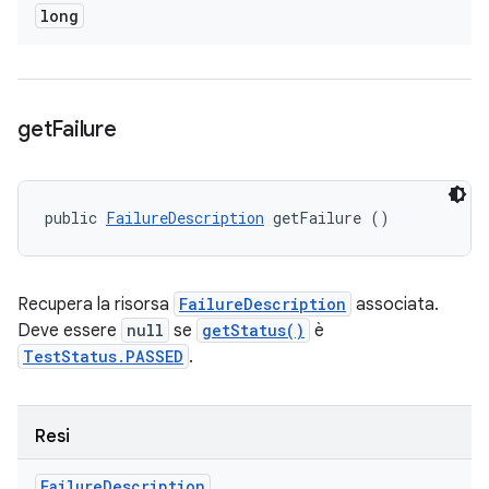
long
get
Failure
public 
FailureDescription
 getFailure ()
Recupera la risorsa
FailureDescription
associata.
Deve essere
null
se
getStatus()
è
TestStatus.PASSED
.
Resi
Failure
Description