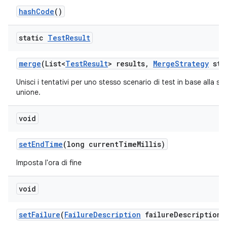
hash
Code
()
static
Test
Result
merge
(List<
Test
Result
> results
,
Merge
Strategy
str
Unisci i tentativi per uno stesso scenario di test in base alla str
unione.
void
set
End
Time
(long current
Time
Millis)
Imposta l'ora di fine
void
set
Failure
(
Failure
Description
failure
Description)