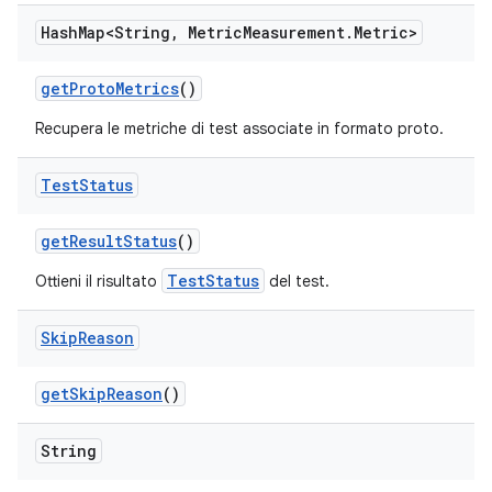
Hash
Map<String
,
Metric
Measurement
.
Metric>
get
Proto
Metrics
()
Recupera le metriche di test associate in formato proto.
Test
Status
get
Result
Status
()
TestStatus
Ottieni il risultato
del test.
Skip
Reason
get
Skip
Reason
()
String