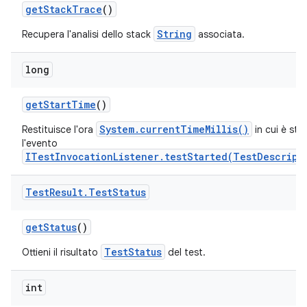
get
Stack
Trace
()
String
Recupera l'analisi dello stack
associata.
long
get
Start
Time
()
System.currentTimeMillis()
Restituisce l'ora
in cui è sta
l'evento
ITestInvocationListener.testStarted(TestDescript
Test
Result
.
Test
Status
get
Status
()
TestStatus
Ottieni il risultato
del test.
int