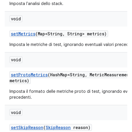
Imposta l'analisi dello stack.
void
set
Metrics
(Map<String
,
String> metrics)
Imposta le metriche di test, ignorando eventuali valori preceden
void
set
Proto
Metrics
(Hash
Map<String
,
Metric
Measurement
metrics)
Imposta il formato delle metriche proto di test, ignorando event
precedenti.
void
set
Skip
Reason
(
Skip
Reason
reason)