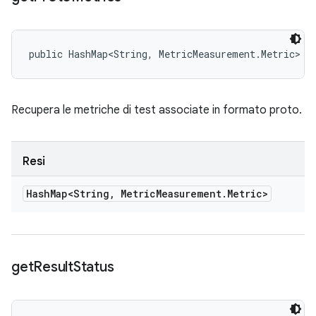
public HashMap<String, MetricMeasurement.Metric> g
Recupera le metriche di test associate in formato proto.
Resi
Hash
Map<String
,
Metric
Measurement
.
Metric>
get
Result
Status