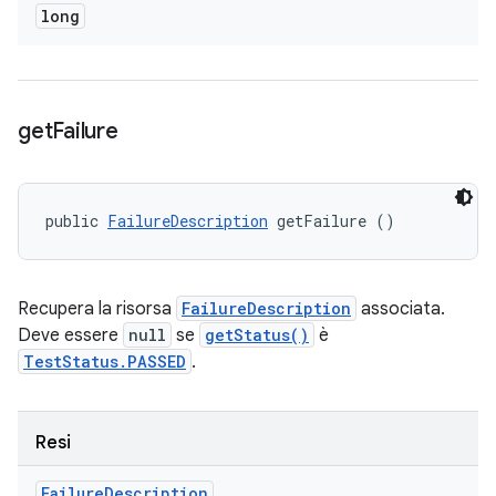
long
get
Failure
public 
FailureDescription
 getFailure ()
Recupera la risorsa
FailureDescription
associata.
Deve essere
null
se
getStatus()
è
TestStatus.PASSED
.
Resi
Failure
Description