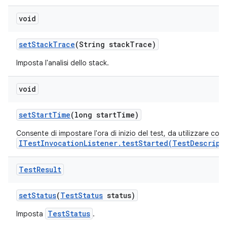
void
set
Stack
Trace
(String stack
Trace)
Imposta l'analisi dello stack.
void
set
Start
Time
(long start
Time)
Consente di impostare l'ora di inizio del test, da utilizzare con
ITestInvocationListener.testStarted(TestDescript
Test
Result
set
Status
(
Test
Status
status)
TestStatus
Imposta
.