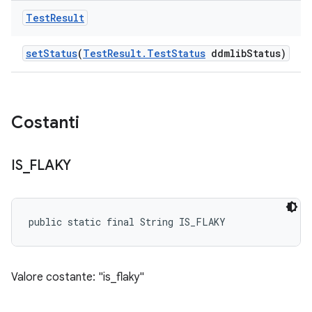
Test
Result
set
Status
(
Test
Result
.
Test
Status
ddmlib
Status)
Costanti
IS
_
FLAKY
public static final String IS_FLAKY
Valore costante: "is_flaky"