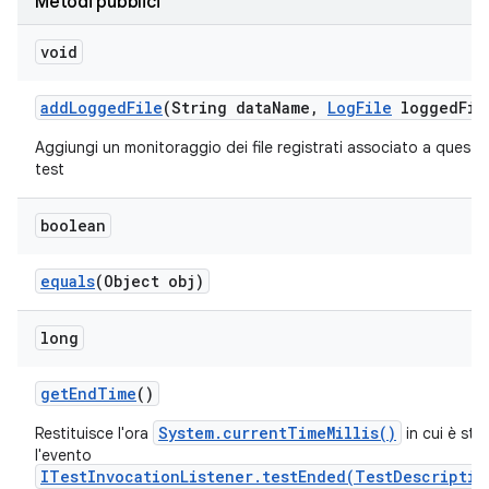
Metodi pubblici
void
add
Logged
File
(String data
Name
,
Log
File
logged
Fil
Aggiungi un monitoraggio dei file registrati associato a questo
test
boolean
equals
(Object obj)
long
get
End
Time
()
System.currentTimeMillis()
Restituisce l'ora
in cui è sta
l'evento
ITestInvocationListener.testEnded(TestDescriptio