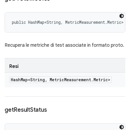
public HashMap<String, MetricMeasurement.Metric> g
Recupera le metriche di test associate in formato proto.
Resi
Hash
Map<String
,
Metric
Measurement
.
Metric>
get
Result
Status