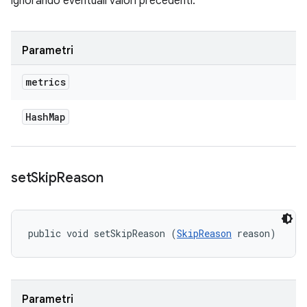
ignorando eventuali valori precedenti.
Parametri
metrics
Hash
Map
set
Skip
Reason
public void setSkipReason (
SkipReason
 reason)
Parametri