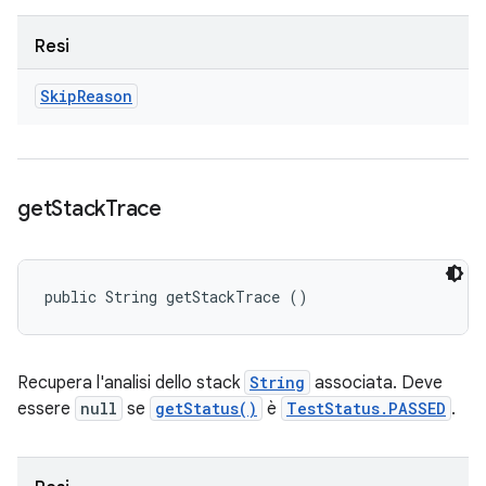
Resi
Skip
Reason
get
Stack
Trace
public String getStackTrace ()
Recupera l'analisi dello stack
String
associata. Deve
essere
null
se
getStatus()
è
TestStatus.PASSED
.