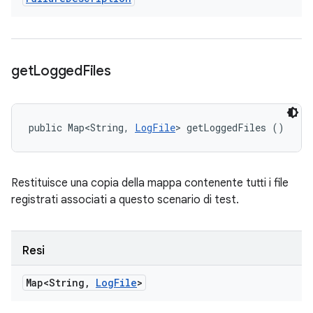
get
Logged
Files
public Map<String, 
LogFile
> getLoggedFiles ()
Restituisce una copia della mappa contenente tutti i file
registrati associati a questo scenario di test.
Resi
Map<String
,
Log
File
>