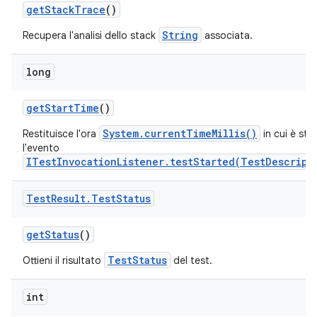
get
Stack
Trace
()
String
Recupera l'analisi dello stack
associata.
long
get
Start
Time
()
System.currentTimeMillis()
Restituisce l'ora
in cui è sta
l'evento
ITestInvocationListener.testStarted(TestDescript
Test
Result
.
Test
Status
get
Status
()
TestStatus
Ottieni il risultato
del test.
int