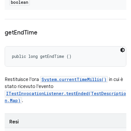
boolean
get
End
Time
public long getEndTime ()
Restituisce l'ora
System.currentTimeMillis()
in cui è
stato ricevuto l'evento
ITestInvocationListener.testEnded(TestDescriptio
n,Map)
.
Resi