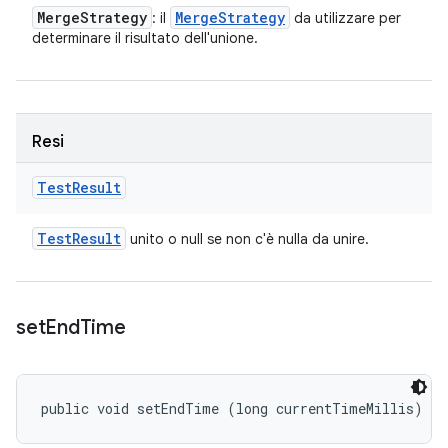
Merge
Strategy
Merge
Strategy
: il
da utilizzare per
determinare il risultato dell'unione.
Resi
Test
Result
Test
Result
unito o null se non c'è nulla da unire.
set
End
Time
public void setEndTime (long currentTimeMillis)