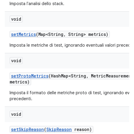
Imposta l'analisi dello stack.
void
set
Metrics
(Map<String
,
String> metrics)
Imposta le metriche di test, ignorando eventuali valori preceden
void
set
Proto
Metrics
(Hash
Map<String
,
Metric
Measurement
metrics)
Imposta il formato delle metriche proto di test, ignorando event
precedenti.
void
set
Skip
Reason
(
Skip
Reason
reason)