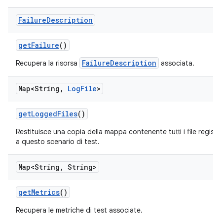
Failure
Description
get
Failure
()
FailureDescription
Recupera la risorsa
associata.
Map<String
,
Log
File
>
get
Logged
Files
()
Restituisce una copia della mappa contenente tutti i file registr
a questo scenario di test.
Map<String
,
String>
get
Metrics
()
Recupera le metriche di test associate.