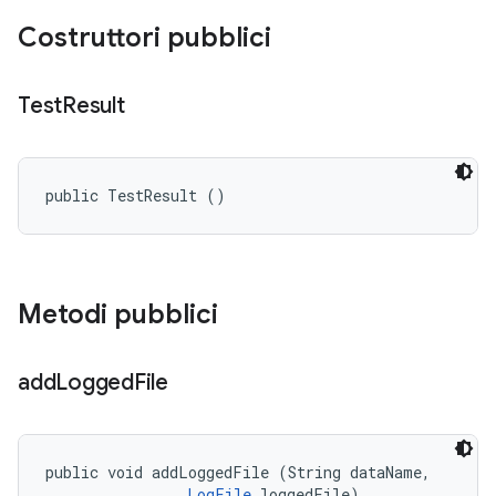
Costruttori pubblici
Test
Result
public TestResult ()
Metodi pubblici
add
Logged
File
public void addLoggedFile (String dataName, 

LogFile
 loggedFile)