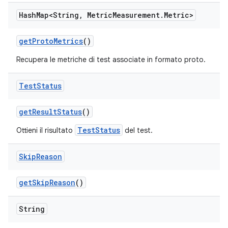
Hash
Map<String
,
Metric
Measurement
.
Metric>
get
Proto
Metrics
()
Recupera le metriche di test associate in formato proto.
Test
Status
get
Result
Status
()
TestStatus
Ottieni il risultato
del test.
Skip
Reason
get
Skip
Reason
()
String