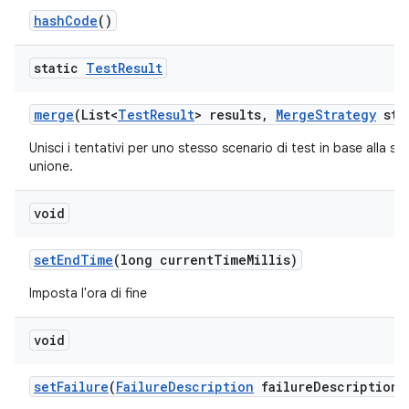
hash
Code
()
static
Test
Result
merge
(List<
Test
Result
> results
,
Merge
Strategy
str
Unisci i tentativi per uno stesso scenario di test in base alla str
unione.
void
set
End
Time
(long current
Time
Millis)
Imposta l'ora di fine
void
set
Failure
(
Failure
Description
failure
Description)