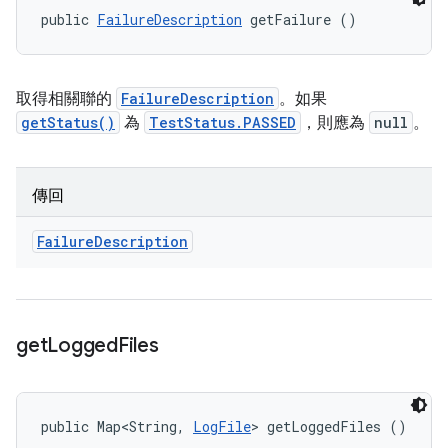
public 
FailureDescription
 getFailure ()
取得相關聯的
FailureDescription
。如果
getStatus()
為
TestStatus.PASSED
，則應為
null
。
傳回
Failure
Description
get
Logged
Files
public Map<String, 
LogFile
> getLoggedFiles ()