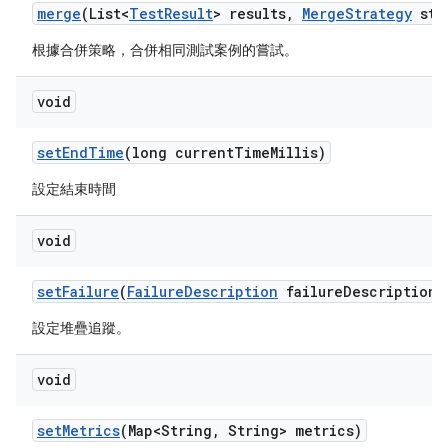
merge
(List<
Test
Result
> results
,
Merge
Strategy
str
根據合併策略，合併相同測試案例的嘗試。
void
set
End
Time
(long current
Time
Millis)
設定結束時間
void
set
Failure
(
Failure
Description
failure
Description)
設定堆疊追蹤。
void
set
Metrics
(Map<String
,
String> metrics)