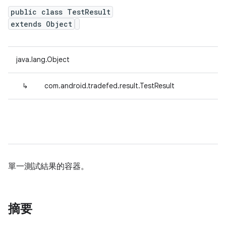
public class TestResult
extends Object
java.lang.Object
↳
com.android.tradefed.result.TestResult
單一測試結果的容器。
摘要