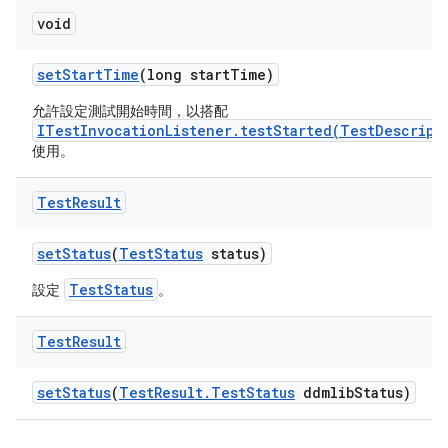
void
set
Start
Time
(long start
Time)
允許設定測試開始時間，以搭配
ITestInvocationListener.testStarted(TestDescript
使用。
Test
Result
set
Status
(
Test
Status
status)
TestStatus
設定
。
Test
Result
set
Status
(
Test
Result
.
Test
Status
ddmlib
Status)