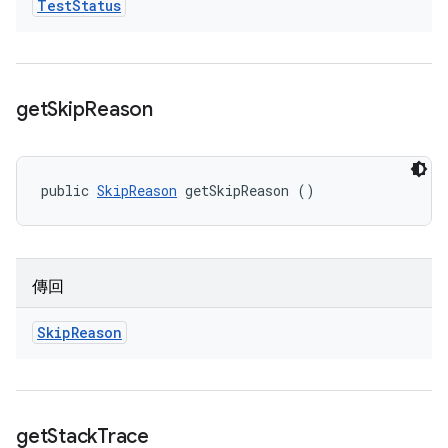
Test
Status
get
Skip
Reason
public 
SkipReason
 getSkipReason ()
傳回
Skip
Reason
get
Stack
Trace