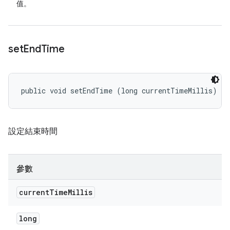
值。
set
End
Time
public void setEndTime (long currentTimeMillis)
設定結束時間
參數
current
Time
Millis
long