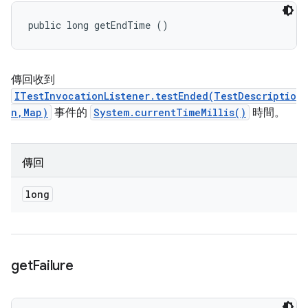
public long getEndTime ()
傳回收到
ITestInvocationListener.testEnded(TestDescriptio
n,Map)
事件的
System.currentTimeMillis()
時間。
傳回
long
get
Failure