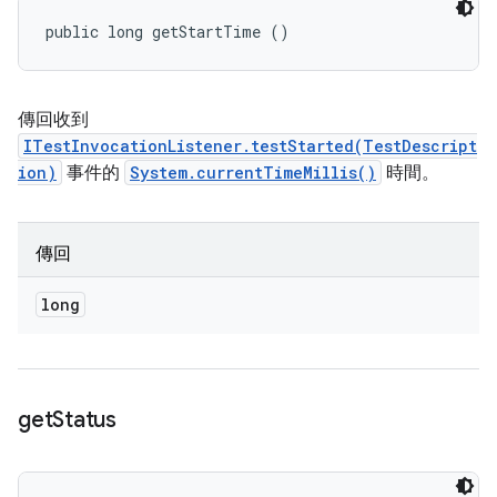
public long getStartTime ()
傳回收到
ITestInvocationListener.testStarted(TestDescript
ion)
事件的
System.currentTimeMillis()
時間。
傳回
long
get
Status