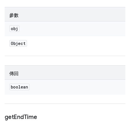
參數
obj
Object
傳回
boolean
get
End
Time