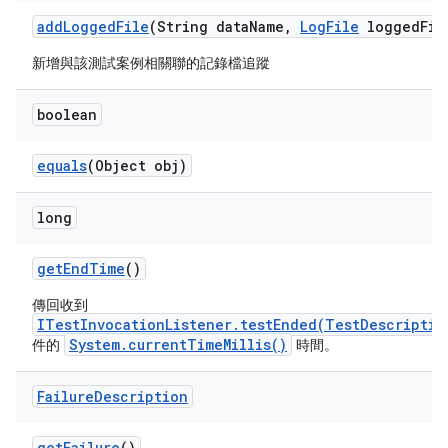
add
Logged
File
(String data
Name
,
Log
File
logged
Fil
新增與該測試案例相關聯的記錄檔追蹤
boolean
equals
(Object obj)
long
get
End
Time
()
傳回收到
ITestInvocationListener.testEnded(TestDescriptio
System.currentTimeMillis()
件的
時間。
Failure
Description
get
Failure
()