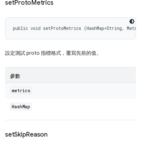
set
Proto
Metrics
public void setProtoMetrics (HashMap<String, Metri
設定測試 proto 指標格式，覆寫先前的值。
參數
metrics
Hash
Map
set
Skip
Reason