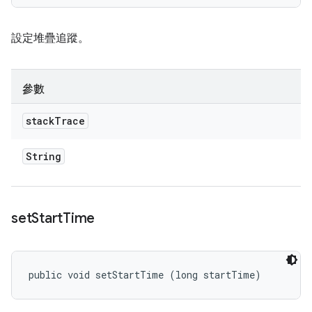
設定堆疊追蹤。
參數
stack
Trace
String
set
Start
Time
public void setStartTime (long startTime)