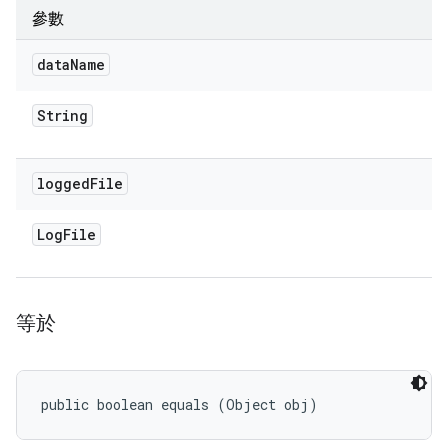
參數
data
Name
String
logged
File
Log
File
等於
public boolean equals (Object obj)