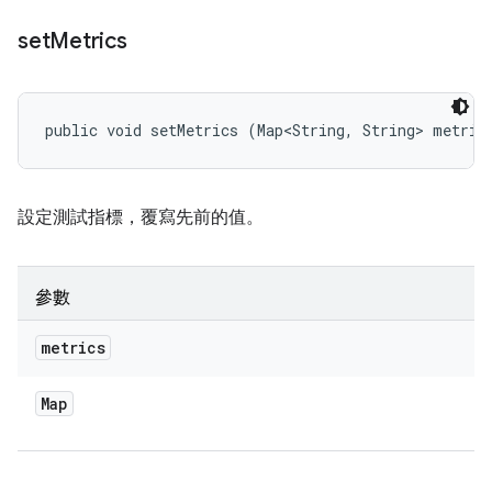
set
Metrics
public void setMetrics (Map<String, String> metric
設定測試指標，覆寫先前的值。
參數
metrics
Map