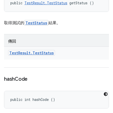
public 
TestResult.TestStatus
 getStatus ()
取得測試的
TestStatus
結果。
傳回
Test
Result
.
Test
Status
hash
Code
public int hashCode ()