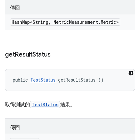
傳回
Hash
Map<String
,
Metric
Measurement
.
Metric>
get
Result
Status
public 
TestStatus
 getResultStatus ()
取得測試的
TestStatus
結果。
傳回