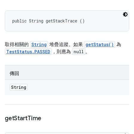
public String getStackTrace ()
取得相關的
String
堆疊追蹤。如果
getStatus()
為
TestStatus.PASSED
，則應為
null
。
傳回
String
get
Start
Time