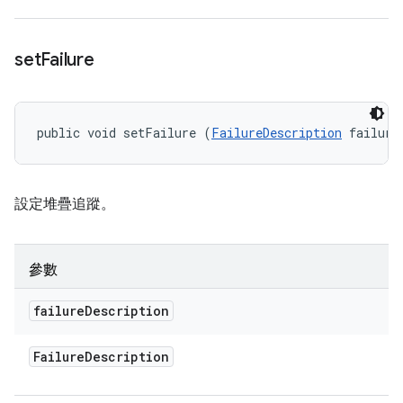
set
Failure
public void setFailure (
FailureDescription
 failure
設定堆疊追蹤。
參數
failure
Description
Failure
Description