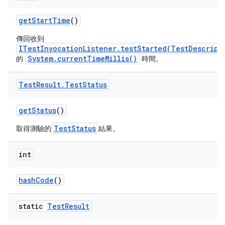
get
Start
Time
()
傳回收到
ITestInvocationListener.testStarted(TestDescript
System.currentTimeMillis()
的
時間。
Test
Result
.
Test
Status
get
Status
()
TestStatus
取得測驗的
結果。
int
hash
Code
()
static
Test
Result