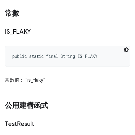
常數
IS
_
FLAKY
public static final String IS_FLAKY
常數值： "is_flaky"
公用建構函式
Test
Result