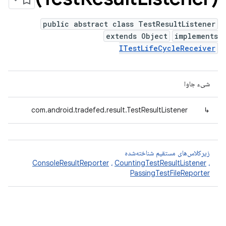
public abstract class TestResultListener
extends Object
implements
ITestLifeCycleReceiver
شیء جاوا
com.android.tradefed.result.TestResultListener
↳
زیرکلاس‌های مستقیم شناخته‌شده
ConsoleResultReporter
،
CountingTestResultListener
،
PassingTestFileReporter