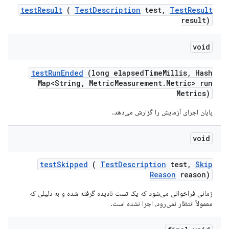
test
Result
(
Test
Description
test
,
Test
Result
result)
void
test
Run
Ended
(long elapsed
Time
Millis
,
Hash
Map<String
,
Metric
Measurement
.
Metric> run
Metrics)
پایان اجرای آزمایش را گزارش می‌دهد.
void
test
Skipped
(
Test
Description
test
,
Skip
Reason
reason)
زمانی فراخوانی می‌شود که یک تست نادیده گرفته شده و به دلیلی که
معمولاً انتظار نمی‌رود، اجرا نشده است.