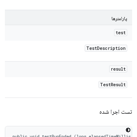
پارامترها
test
Test
Description
result
Test
Result
تست اجرا شده
public void testRunEnded (long elapsedTimeMillis, 
