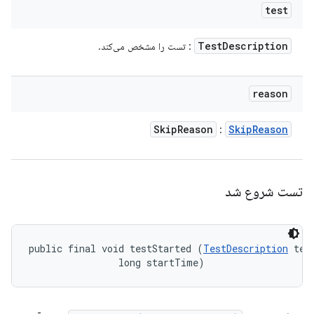
test
Test
Description
: تست را مشخص می‌کند.
reason
Skip
Reason
Skip
Reason
:
تست شروع شد
public final void testStarted (
TestDescription
 test
                long startTime)