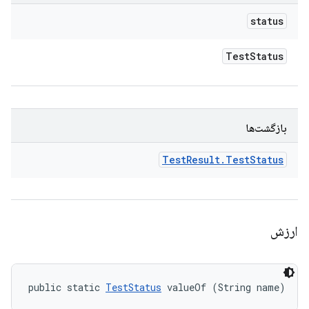
status
Test
Status
بازگشت‌ها
Test
Result
.
Test
Status
ارزش
public static 
TestStatus
 valueOf (String name)