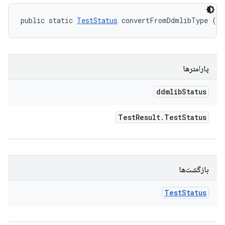
public static 
TestStatus
 convertFromDdmlibType (
Te
پارامترها
ddmlib
Status
Test
Result
.
Test
Status
بازگشت‌ها
Test
Status