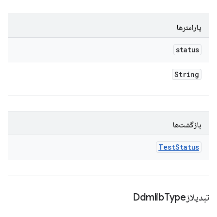
پارامترها
status
String
بازگشت‌ها
Test
Status
تبدیلازDdmlib
Type