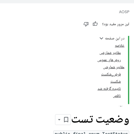
AOSP
این مرور مفید بود؟
در این صفحه
خلاصه
مقادیر شمارشی
روش‌های عمومی
مقادیر شمارشی
فرض_شکست
شکست
نادیده گرفته شد
ناقص
وضعیت تست
public final enum TestStatus