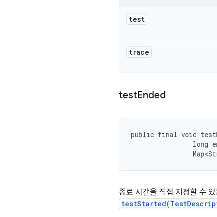
test
trace
test
Ended
public final void test
                long e
                Map<St
종료 시간을 직접 지정할 수 
testStarted(TestDescrip