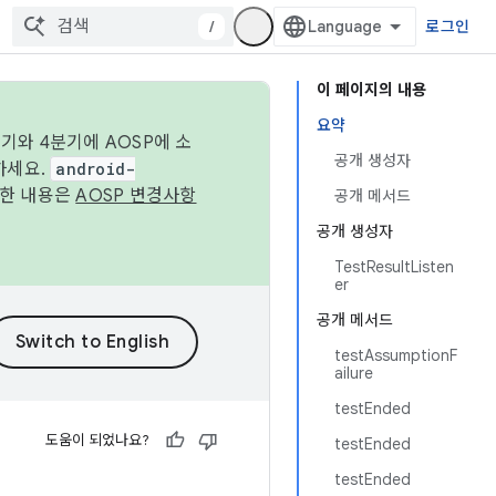
/
로그인
이 페이지의 내용
요약
기와 4분기에 AOSP에 소
공개 생성자
하세요.
android-
세한 내용은
AOSP 변경사항
공개 메서드
공개 생성자
TestResultListen
er
공개 메서드
testAssumptionF
ailure
testEnded
도움이 되었나요?
testEnded
testEnded