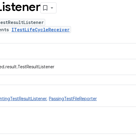
Listener
estResultListener
ents
ITestLifeCycleReceiver
d.result.TestResultListener
tingTestResultListener
,
PassingTestFileReporter