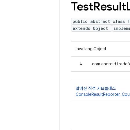
Test
Result
public abstract class T
extends Object
implem
java.lang.Object
↳
com.android.tradefe
알려진 직접 서브클래스
ConsoleResultReporter
,
Coun