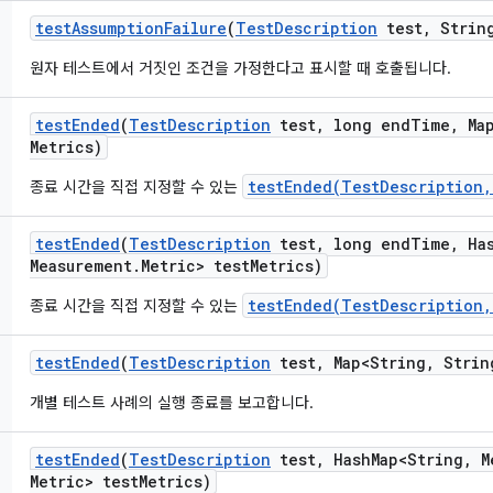
test
Assumption
Failure
(
Test
Description
test
,
String
원자 테스트에서 거짓인 조건을 가정한다고 표시할 때 호출됩니다.
test
Ended
(
Test
Description
test
,
long end
Time
,
Map
Metrics)
testEnded(TestDescription,
종료 시간을 직접 지정할 수 있는
test
Ended
(
Test
Description
test
,
long end
Time
,
Ha
Measurement
.
Metric> test
Metrics)
testEnded(TestDescription,
종료 시간을 직접 지정할 수 있는
test
Ended
(
Test
Description
test
,
Map<String
,
Strin
개별 테스트 사례의 실행 종료를 보고합니다.
test
Ended
(
Test
Description
test
,
Hash
Map<String
,
M
Metric> test
Metrics)