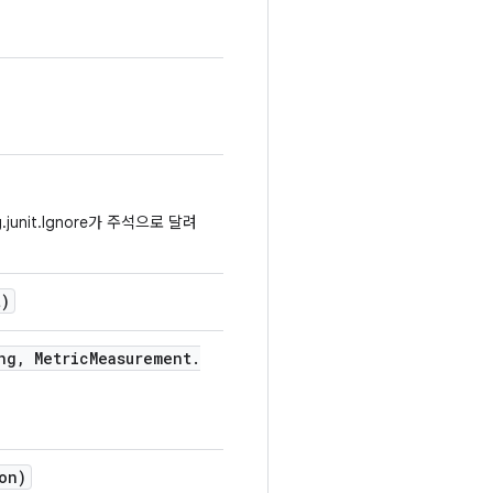
nit.Ignore가 주석으로 달려
)
ng
,
Metric
Measurement
.
on)