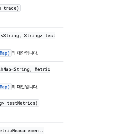
 trace)
<String
,
String> test
Map)
의 대안입니다.
sh
Map<String
,
Metric
Map)
의 대안입니다.
g> test
Metrics)
etric
Measurement
.