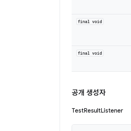
final void
final void
공개 생성자
Test
Result
Listener