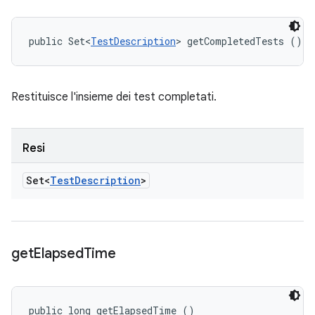
public Set<
TestDescription
> getCompletedTests ()
Restituisce l'insieme dei test completati.
Resi
Set<
Test
Description
>
get
Elapsed
Time
public long getElapsedTime ()