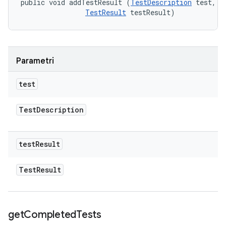
public void addTestResult (
TestDescription
 test, 

TestResult
 testResult)
Parametri
test
Test
Description
test
Result
Test
Result
get
Completed
Tests