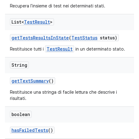
Recupera l'insieme di test nei determinati stati.
List<
Test
Result
>
get
Tests
Results
In
State
(
Test
Status
status)
TestResult
Restituisce tutti i
in un determinato stato.
String
get
Text
Summary
()
Restituisce una stringa di facile lettura che descrive i
risultati.
boolean
has
Failed
Tests
()