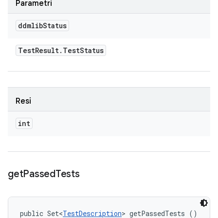
Parametri
ddmlib
Status
Test
Result
.
Test
Status
Resi
int
get
Passed
Tests
public Set<
TestDescription
> getPassedTests ()