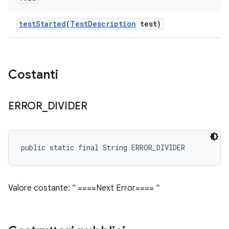
test
Started
(
Test
Description
test)
Costanti
ERROR
_
DIVIDER
public static final String ERROR_DIVIDER
Valore costante: " ====Next Error==== "