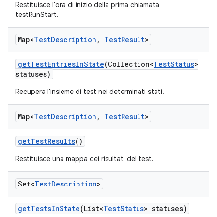
Restituisce l'ora di inizio della prima chiamata
testRunStart.
Map<
Test
Description
,
Test
Result
>
get
Test
Entries
In
State
(Collection<
Test
Status
>
statuses)
Recupera l'insieme di test nei determinati stati.
Map<
Test
Description
,
Test
Result
>
get
Test
Results
()
Restituisce una mappa dei risultati del test.
Set<
Test
Description
>
get
Tests
In
State
(List<
Test
Status
> statuses)