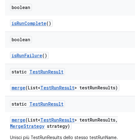
boolean
is
Run
Complete
()
boolean
is
Run
Failure
()
static
Test
Run
Result
merge
(List<
Test
Run
Result
> test
Run
Results)
static
Test
Run
Result
merge
(List<
Test
Run
Result
> test
Run
Results
,
Merge
Strategy
strategy)
Unisci più TestRunResults dello stesso testRunName.