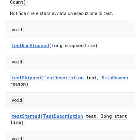
Count)
Notifica che è stata avviata un'esecuzione di test.
void
test
Run
Stopped
(long elapsed
Time)
void
test
Skipped
(
Test
Description
test
,
Skip
Reason
reason)
void
test
Started
(
Test
Description
test
,
long start
Time)
void