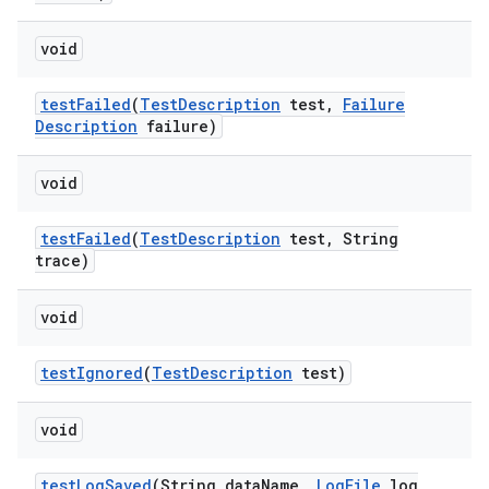
void
test
Failed
(
Test
Description
test
,
Failure
Description
failure)
void
test
Failed
(
Test
Description
test
,
String
trace)
void
test
Ignored
(
Test
Description
test)
void
test
Log
Saved
(String data
Name
,
Log
File
log