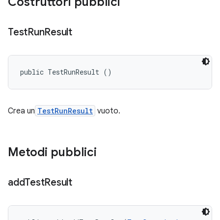
Costruttori pubblici
Test
Run
Result
public TestRunResult ()
Crea un
TestRunResult
vuoto.
Metodi pubblici
add
Test
Result