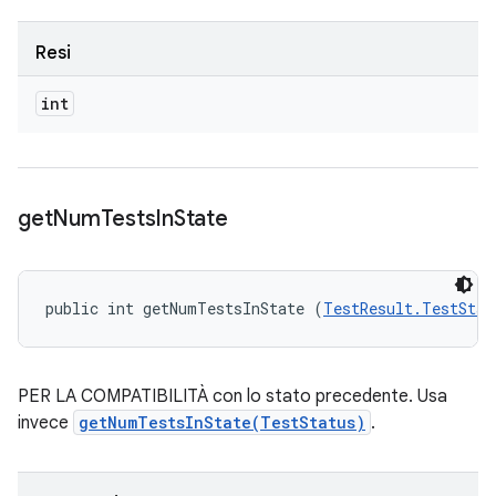
Resi
int
get
Num
Tests
In
State
public int getNumTestsInState (
TestResult.TestStat
PER LA COMPATIBILITÀ con lo stato precedente. Usa
invece
getNumTestsInState(TestStatus)
.