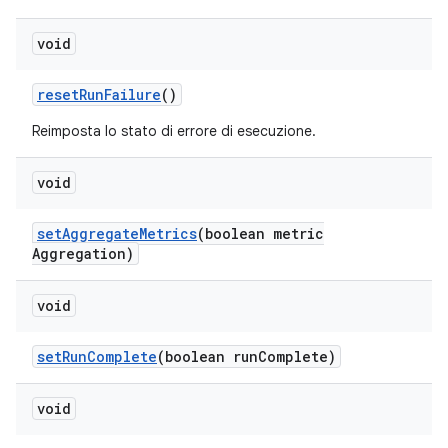
void
reset
Run
Failure
()
Reimposta lo stato di errore di esecuzione.
void
set
Aggregate
Metrics
(boolean metric
Aggregation)
void
set
Run
Complete
(boolean run
Complete)
void