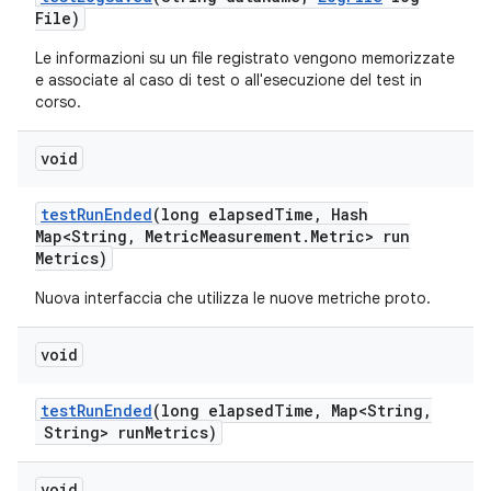
File)
Le informazioni su un file registrato vengono memorizzate
e associate al caso di test o all'esecuzione del test in
corso.
void
test
Run
Ended
(long elapsed
Time
,
Hash
Map<String
,
Metric
Measurement
.
Metric> run
Metrics)
Nuova interfaccia che utilizza le nuove metriche proto.
void
test
Run
Ended
(long elapsed
Time
,
Map<String
,
String> run
Metrics)
void