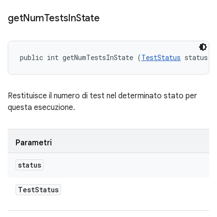
get
Num
Tests
In
State
public int getNumTestsInState (
TestStatus
 status)
Restituisce il numero di test nel determinato stato per
questa esecuzione.
Parametri
status
Test
Status