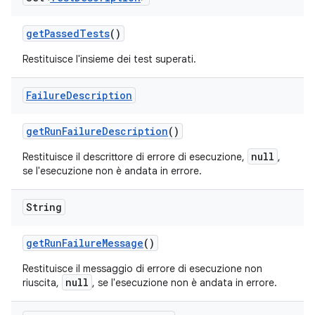
get
Passed
Tests
()
Restituisce l'insieme dei test superati.
Failure
Description
get
Run
Failure
Description
()
null
Restituisce il descrittore di errore di esecuzione,
,
se l'esecuzione non è andata in errore.
String
get
Run
Failure
Message
()
Restituisce il messaggio di errore di esecuzione non
null
riuscita,
, se l'esecuzione non è andata in errore.