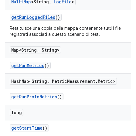
Multi
Map
<String
,
Log
File
>
get
Run
Logged
Files
()
Restituisce una copia della mappa contenente tutti i file
registrati associati a questo scenario di test.
Map<String
,
String>
get
Run
Metrics
()
Hash
Map<String
,
Metric
Measurement
.
Metric>
get
Run
Proto
Metrics
()
long
get
Start
Time
()