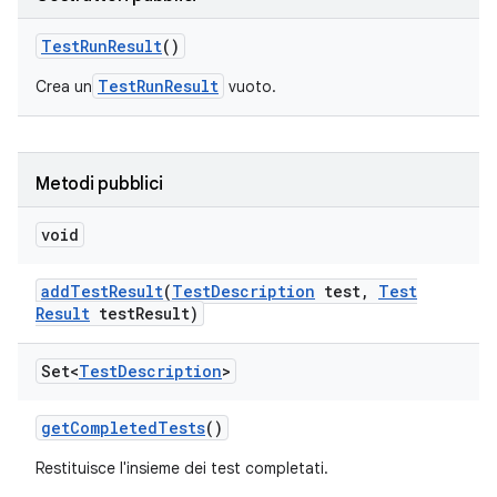
Test
Run
Result
()
TestRunResult
Crea un
vuoto.
Metodi pubblici
void
add
Test
Result
(
Test
Description
test
,
Test
Result
test
Result)
Set<
Test
Description
>
get
Completed
Tests
()
Restituisce l'insieme dei test completati.