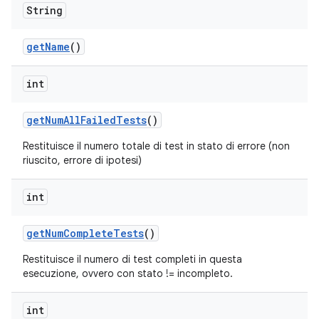
String
get
Name
()
int
get
Num
All
Failed
Tests
()
Restituisce il numero totale di test in stato di errore (non
riuscito, errore di ipotesi)
int
get
Num
Complete
Tests
()
Restituisce il numero di test completi in questa
esecuzione, ovvero con stato != incompleto.
int