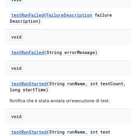
test
Run
Failed
(
Failure
Description
failure
Description)
void
test
Run
Failed
(String error
Message)
void
test
Run
Started
(String run
Name
,
int test
Count
,
long start
Time)
Notifica che è stata avviata un'esecuzione di test.
void
test
Run
Started
(String run
Name
,
int test