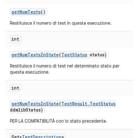
get
Num
Tests
()
Restituisce il numero di test in questa esecuzione.
int
get
Num
Tests
In
State
(
Test
Status
status)
Restituisce il numero di test nel determinato stato per
questa esecuzione.
int
get
Num
Tests
In
State
(
Test
Result
.
Test
Status
ddmlib
Status)
PER LA COMPATIBILITÀ con lo stato precedente.
Set<
Test
Description
>