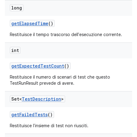
long
get
Elapsed
Time
()
Restituisce il tempo trascorso dell'esecuzione corrente.
int
get
Expected
Test
Count
()
Restituisce il numero di scenari di test che questo
TestRunResult prevede di avere.
Set<
Test
Description
>
get
Failed
Tests
()
Restituisce l'insieme di test non riusciti.