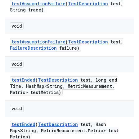
test
Assumption
Failure
(
Test
Description
test
,
String trace)
void
test
Assumption
Failure
(
Test
Description
test
,
Failure
Description
failure)
void
test
Ended
(
Test
Description
test
,
long end
Time
,
Hash
Map<String
,
Metric
Measurement
.
Metric> test
Metrics)
void
test
Ended
(
Test
Description
test
,
Hash
Map<String
,
Metric
Measurement
.
Metric> test
Metrics)