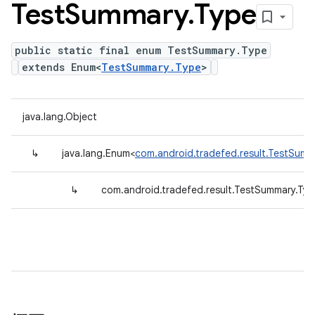
Test
Summary
.
Type
public static final enum TestSummary.Type
extends Enum<
TestSummary.Type
>
java.lang.Object
↳
java.lang.Enum<
com.android.tradefed.result.TestSumm
↳
com.android.tradefed.result.TestSummary.Typ