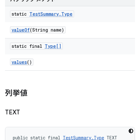
static
Test
Summary
.
Type
value
Of
(String name)
static final
Type[]
values
()
列挙値
TEXT
public static final 
TestSummary.Type
 TEXT