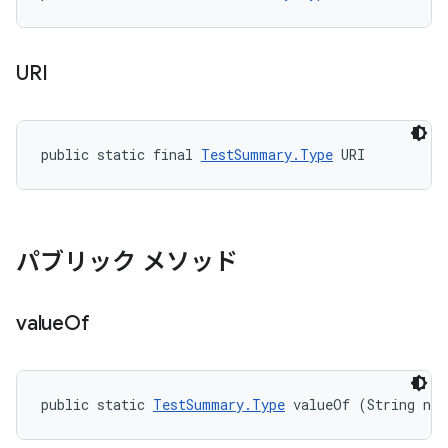
URI
public static final 
TestSummary.Type
 URI
パブリック メソッド
value
Of
public static 
TestSummary.Type
 valueOf (String na