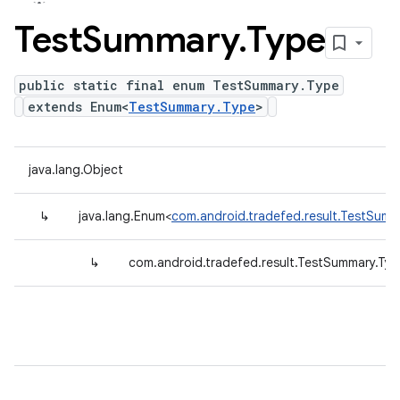
Test
Summary
.
Type
public static final enum TestSummary.Type
extends Enum<
TestSummary.Type
>
java.lang.Object
↳
java.lang.Enum<
com.android.tradefed.result.TestSumm
↳
com.android.tradefed.result.TestSummary.Typ