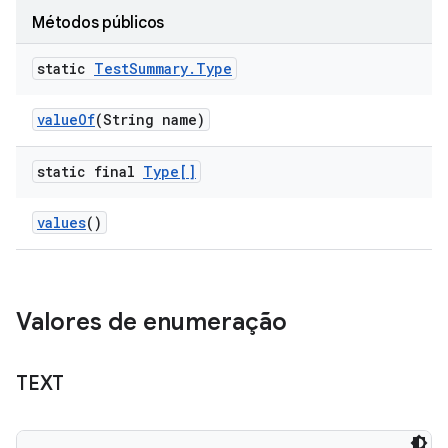
Métodos públicos
static
Test
Summary
.
Type
value
Of
(String name)
static final
Type[]
values
()
Valores de enumeração
TEXT