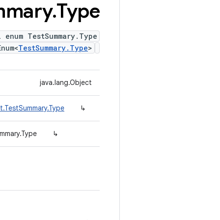
mmary
.
Type
l enum TestSummary.Type
Enum<
TestSummary.Type
>
java.lang.Object
lt.TestSummary.Type
↳
ummary.Type
↳