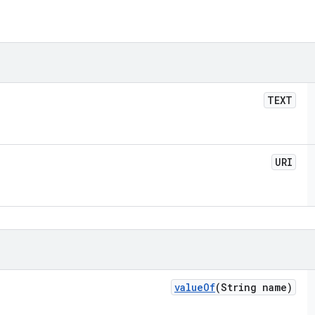
TEXT
URI
value
Of
(String name)