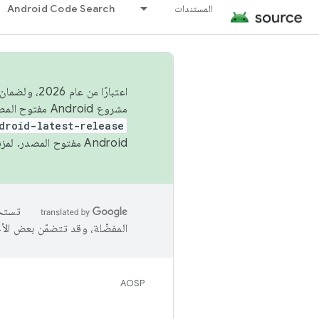
المستندات
Android Code Search
اعتبارًا من
مشروع Android مفتوح المصدر (AOSP) في الربعَين الثاني والرابع. لبناء مشروع Android مفتوح المصدر والمساهمة فيه، استخدِم
droid-latest-release
Android مفتوح المصدر. لمزيد من المعلومات، يُرجى الاطّلاع على
المفضّلة، وقد تتضمّن بعض الأ
AOSP