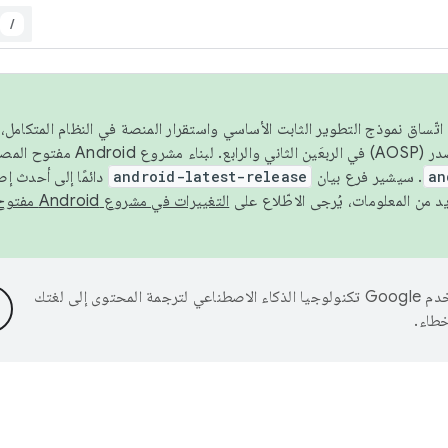
/
 عام 2026، ولضمان اتّساق نموذج التطوير الثابت الأساسي واستقرار المنصة في النظام المت
an
. سيشير فرع بيان
android-latest-release
دائمًا إلى أحدث إ
التغييرات في مشروع Android مفتوح المصدر
تستخدم Google تكنولوجيا الذكاء الاصطناعي لترجمة المحتوى إلى لغتك
خطاء.