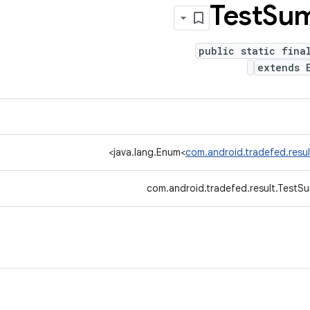
Test
Su
public static fina
extends 
>
java.lang.Enum<
com.android.tradefed.resu
com.android.tradefed.result.TestS