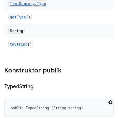
Test
Summary
.
Type
get
Type
()
String
to
String
()
Konstruktor publik
Typed
String
public TypedString (String string)