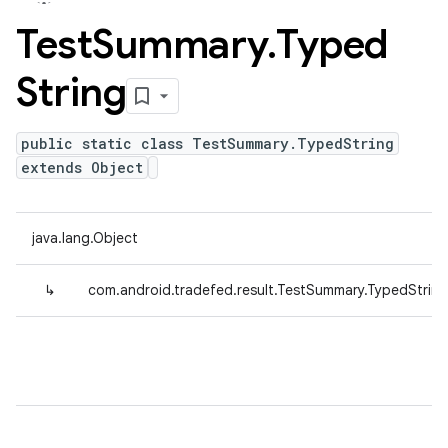
Test
Summary
.
Typed
String
public static class TestSummary.TypedString
extends Object
java.lang.Object
↳
com.android.tradefed.result.TestSummary.TypedString