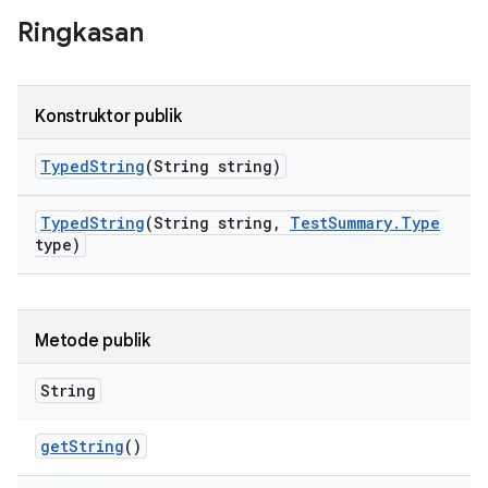
Ringkasan
Konstruktor publik
Typed
String
(String string)
Typed
String
(String string
,
Test
Summary
.
Type
type)
Metode publik
String
get
String
()