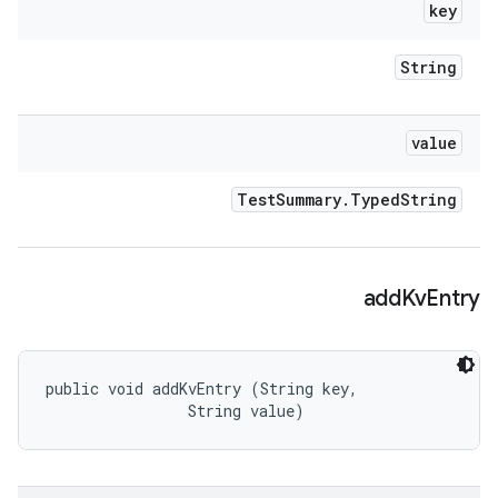
key
String
value
Test
Summary
.
Typed
String
add
Kv
Entry
public void addKvEntry (String key, 

                String value)