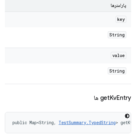
پارامترها
key
String
value
String
Entry ها
Kv
get
public Map<String, 
TestSummary.TypedString
> getKvE