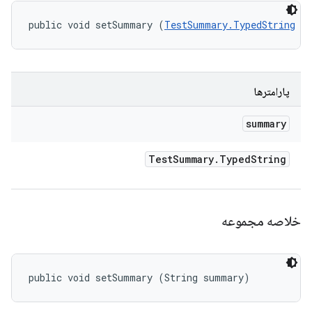
public void setSummary (
TestSummary.TypedString
 s
پارامترها
summary
Test
Summary
.
Typed
String
خلاصه مجموعه
public void setSummary (String summary)