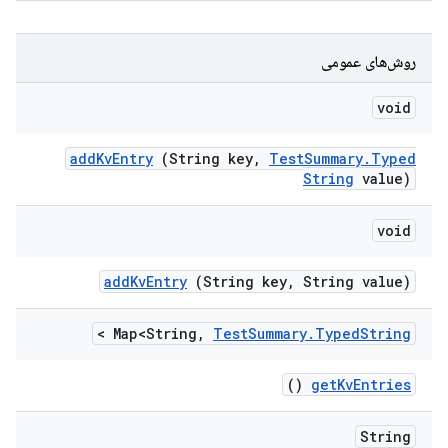
روش‌های عمومی
void
add
Kv
Entry
(String key
,
Test
Summary
.
Typed
String
value)
void
add
Kv
Entry
(String key
,
String value)
>
Map<String
,
Test
Summary
.
Typed
String
()
get
Kv
Entries
String